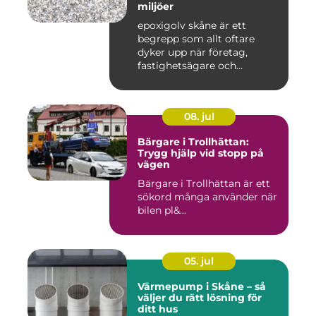
miljöer
epoxigolv skåne är ett
begrepp som allt oftare
dyker upp när företag,
fastighetsägare och
privatpers...
08. jul
Bärgare i Trollhättan:
Trygg hjälp vid stopp på
vägen
Bärgare i Trollhättan är ett
sökord många använder när
bilen pl&...
05. jul
Värmepump i Skåne – så
väljer du rätt lösning för
ditt hus