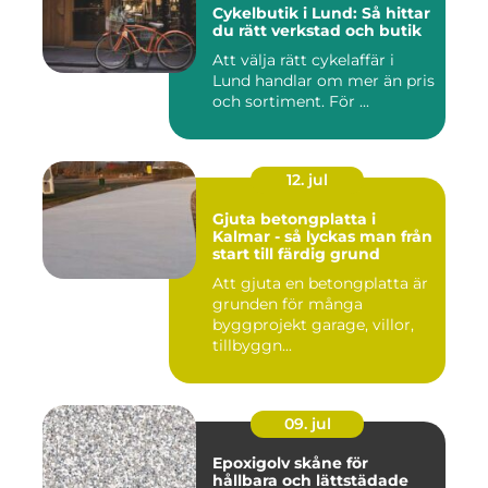
Cykelbutik i Lund: Så hittar
du rätt verkstad och butik
Att välja rätt cykelaffär i
Lund handlar om mer än pris
och sortiment. För ...
12. jul
Gjuta betongplatta i
Kalmar - så lyckas man från
start till färdig grund
Att gjuta en betongplatta är
grunden för många
byggprojekt garage, villor,
tillbyggn...
09. jul
Epoxigolv skåne för
hållbara och lättstädade