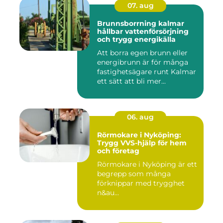
07. aug
Brunnsborrning kalmar
hållbar vattenförsörjning
och trygg energikälla
Att borra egen brunn eller
energibrunn är för många
fastighetsägare runt Kalmar
ett sätt att bli mer...
06. aug
Rörmokare i Nyköping:
Trygg VVS-hjälp för hem
och företag
Rörmokare i Nyköping är ett
begrepp som många
förknippar med trygghet
n&au...