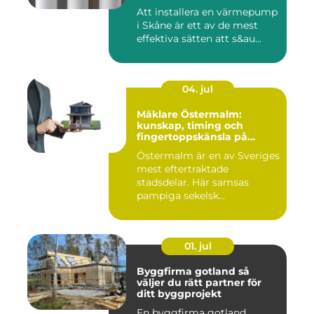
Att installera en värmepump
i Skåne är ett av de mest
effektiva sätten att s&au...
04. jul
Mäklare Östermalm:
kunskap, timing och
fingertoppskänsla på
stockholms mest klassiska
Östermalm är en av Sveriges
adress
mest eftertraktade
stadsdelar. Här samsas
pampiga sekelsk...
01. jul
Byggfirma gotland så
väljer du rätt partner för
ditt byggprojekt
En byggfirma gotland