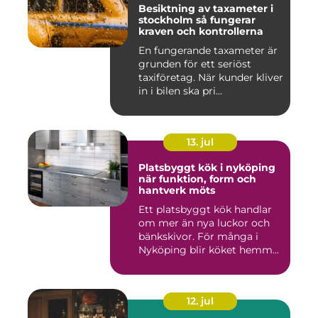
Besiktning av taxameter i
stockholm så fungerar
kraven och kontrollerna
En fungerande taxameter är
grunden för ett seriöst
taxiföretag. När kunder kliver
in i bilen ska pri...
13. jul
Platsbyggt kök i nyköping
när funktion, form och
hantverk möts
Ett platsbyggt kök handlar
om mer än nya luckor och
bänkskivor. För många i
Nyköping blir köket hemm...
12. jul