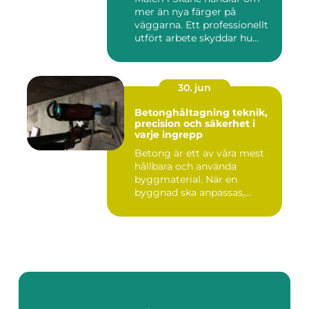
mer än nya färger på
väggarna. Ett professionellt
utfört arbete skyddar hu...
30. jun
Betonghåltagning teknik,
precision och säkerhet i
varje ingrepp
Betong är ett av våra mest
hållbara och använda
byggmaterial. När en
byggnad ska anpassas,
renoveras...