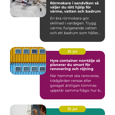
Rörmokare i sandviken så
väljer du rätt hjälp för
värme, vatten och badrum
En bra rörmokare gör
skillnad i vardagen. Trygg
värme, fungerande vatten
och ett badrum som håller
t...
31. jul
Hyra container norrtälje så
planerar du smart för
renovering och röjning
När hemmet ska renoveras,
trädgården rensas eller
garaget äntligen tömmas
uppstår samma fråga: hur b...
31. jul