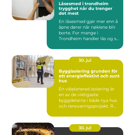
Låsesmed i trondheim
trygghet når du trenger
det mest
En låsesmed gjør mer enn å
åpne dører når nøklene blir
borte. For mange i
Trondheim handler lås og s...
30. jul
Byggisolering grunden för
ett energieffektivt och sunt
hus
En välplanerad isolering är
en av de viktigaste
byggdelarna i både nya hus
och renoveringsprojekt. R...
30. jul