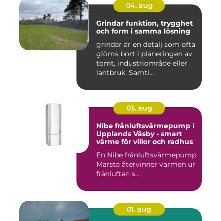
04. aug
Grindar funktion, trygghet
och form i samma lösning
grindar är en detalj som ofta
glöms bort i planeringen av
tomt, industriområde eller
lantbruk. Samti...
03. aug
Nibe frånluftsvärmepump i
Upplands Väsby - smart
värme för villor och radhus
En Nibe frånluftsvärmepump
Märsta återvinner värmen ur
frånluften s...
01. aug