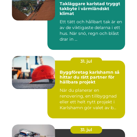
Takläggare karlstad tryggt
takbyte i värmländskt
klimat
Ett tätt och hållbart tak är en
av de viktigaste delarna i ett
hus. När snö, regn och blåst
drar in ...
31. jul
Byggföretag karlshamn så
hittar du rätt partner för
hållbara projekt
När du planerar en
renovering, en tillbyggnad
eller ett helt nytt projekt i
Karlshamn gör valet av b...
31. jul