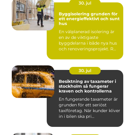
30. jul
Byggisolering grunden för
ett energieffektivt och sunt
hus
En välplanerad isolering är
en av de viktigaste
byggdelarna i både nya hus
och renoveringsprojekt. R...
30. jul
Besiktning av taxameter i
stockholm så fungerar
kraven och kontrollerna
En fungerande taxameter är
grunden för ett seriöst
taxiföretag. När kunder kliver
in i bilen ska pri...