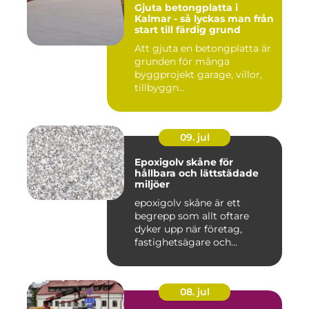
Gjuta betongplatta i
Kalmar - så lyckas man från
start till färdig grund
Att gjuta en betongplatta är
grunden för många
byggprojekt garage, villor,
tillbyggn...
09. jul
Epoxigolv skåne för
hållbara och lättstädade
miljöer
epoxigolv skåne är ett
begrepp som allt oftare
dyker upp när företag,
fastighetsägare och
privatpers...
08. jul