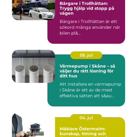
Bärgare i Trollhättan:
Trygg hjälp vid stopp på
vägen
Bärgare i Trollhättan är ett
sökord många använder när
bilen pl&...
05. jul
Värmepump i Skåne – så
väljer du rätt lösning för
ditt hus
Att installera en värmepump
i Skåne är ett av de mest
effektiva sätten att s&au...
04. jul
Mäklare Östermalm:
kunskap, timing och