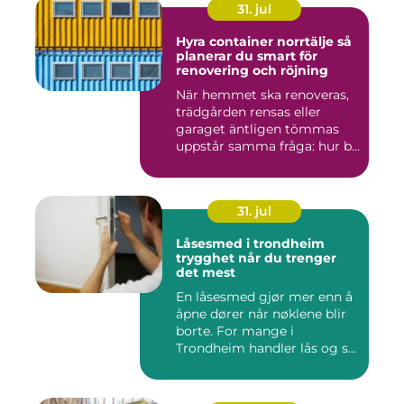
31. jul
Hyra container norrtälje så
planerar du smart för
renovering och röjning
När hemmet ska renoveras,
trädgården rensas eller
garaget äntligen tömmas
uppstår samma fråga: hur b...
31. jul
Låsesmed i trondheim
trygghet når du trenger
det mest
En låsesmed gjør mer enn å
åpne dører når nøklene blir
borte. For mange i
Trondheim handler lås og s...