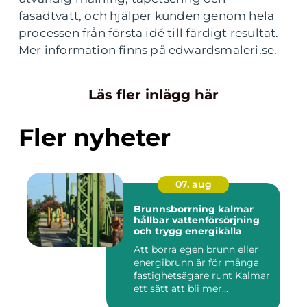
fasadtvätt, och hjälper kunden genom hela
processen från första idé till färdigt resultat.
Mer information finns på edwardsmaleri.se.
Läs fler inlägg här
Fler nyheter
07. aug
Brunnsborrning kalmar
hållbar vattenförsörjning
och trygg energikälla
Att borra egen brunn eller
energibrunn är för många
fastighetsägare runt Kalmar
ett sätt att bli mer...