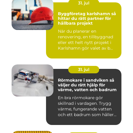
31. jul
Byggföretag karlshamn så
hittar du rätt partner för
hållbara projekt
När du planerar en
renovering, en tillbyggnad
eller ett helt nytt projekt i
Karlshamn gör valet av b...
31. jul
Rörmokare i sandviken så
väljer du rätt hjälp för
värme, vatten och badrum
En bra rörmokare gör
skillnad i vardagen. Trygg
värme, fungerande vatten
och ett badrum som håller
t...