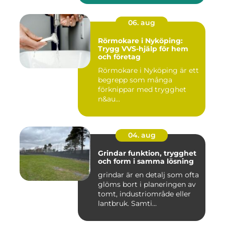
06. aug
Rörmokare i Nyköping:
Trygg VVS-hjälp för hem
och företag
Rörmokare i Nyköping är ett
begrepp som många
förknippar med trygghet
n&au...
04. aug
Grindar funktion, trygghet
och form i samma lösning
grindar är en detalj som ofta
glöms bort i planeringen av
tomt, industriområde eller
lantbruk. Samti...