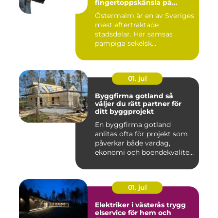
fingertoppskänsla på
stockholms mest klassiska
Östermalm är en av Sveriges
adress
mest eftertraktade
stadsdelar. Här samsas
pampiga sekelsk...
01. jul
Byggfirma gotland så
väljer du rätt partner för
ditt byggprojekt
En byggfirma gotland
anlitas ofta för projekt som
påverkar både vardag,
ekonomi och boendekvalitet
u...
01. jul
Elektriker i västerås trygg
elservice för hem och