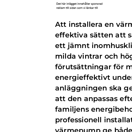
Att installera en vä
effektiva sätten att
ett jämnt inomhuskl
milda vintrar och hö
förutsättningar för
energieffektivt under
anläggningen ska ge 
att den anpassas eft
familjens energibeho
professionell instal
värmepump ge både l