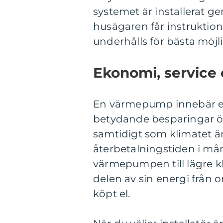
systemet är installerat 
husägaren får instrukti
underhålls för bästa möjl
Ekonomi, service o
En värmepump innebär en
betydande besparingar öve
samtidigt som klimatet ä
återbetalningstiden i mång
värmepumpen till lägre 
delen av sin energi från 
köpt el.