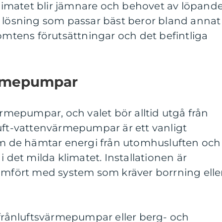
imatet blir jämnare och behovet av löpand
n lösning som passar bäst beror bland annat
tomtens förutsättningar och det befintliga
ärmepumpar
ärmepumpar, och valet bör alltid utgå från
Luft-vattenvärmepumpar är ett vanligt
som de hämtar energi från utomhusluften och
i det milda klimatet. Installationen är
jämfört med system som kräver borrning elle
 frånluftsvärmepumpar eller berg- och