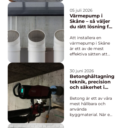
köket hemmets nav
en arbetsplats,
05 juli 2026
samlingspunkt och
Värmepump i
ibland till och med
Skåne – så väljer
hemmakontor. När
du rätt lösning för
köket byggs efter
ditt hus
rummet, i stället för
Att installera en
tvärtom, går det att
värmepump i Skåne
utnyttja v...
är ett av de mest
effektiva sätten att
sänka
energikostnaderna
och skapa ett jämnt
30 juni 2026
inomhusklimat. Det
Betonghåltagning
skånska klimatet, med
teknik, precision
milda vintrar och hög
och säkerhet i
luftfuktighet, ger
varje ingrepp
goda f&...
Betong är ett av våra
mest hållbara och
använda
byggmaterial. När en
byggnad ska
anpassas, renoveras