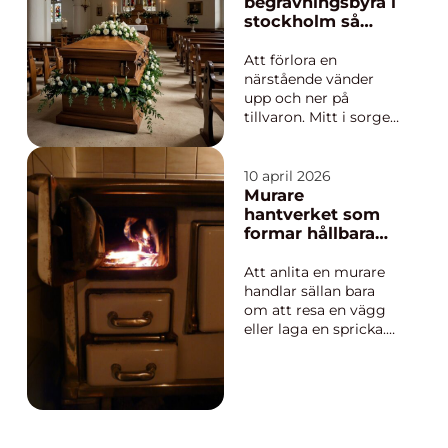
besökare. Med
begravningsbyrå i
genomtänkt
stockholm så
trädgårdsskötsel kan
skapar du ett
en vanlig tomt
personligt och
Att förlora en
förvandlas till en
värdigt avsked
närstående vänder
funktionell,...
upp och ner på
tillvaron. Mitt i sorgen
behöver familjen fatta
många praktiska
beslut på kort tid:
10 april 2026
form av begravning,
Murare
kista eller urna, musik,
hantverket som
blommor,
formar hållbara
minnesstund och
hem
juridik. En
Att anlita en murare
begravningsbyrå
handlar sällan bara
stockholm kan
om att resa en vägg
avlast...
eller laga en spricka.
Bakom varje murat
skift finns kunskap
om material, tradition
och byggteknik som
påverkar både husets
livslängd och hur