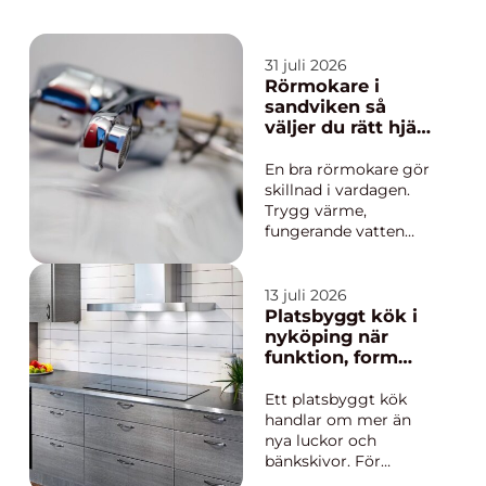
31 juli 2026
Rörmokare i
sandviken så
väljer du rätt hjälp
för värme, vatten
och badrum
En bra rörmokare gör
skillnad i vardagen.
Trygg värme,
fungerande vatten
och ett badrum som
håller tätt är
grundläggande för att
13 juli 2026
ett hus ska må bra.
Platsbyggt kök i
För den som söker
nyköping när
rörmokare Sandviken
funktion, form
finns många val, och
och hantverk
det kan vara svårt att
möts
Ett platsbyggt kök
veta vem som
handlar om mer än
passar...
nya luckor och
bänkskivor. För
många i Nyköping blir