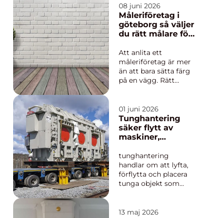
eller moderniseras
08 juni 2026
uppstår ofta behovet
Måleriföretag i
av öppningar för
göteborg så väljer
installationer,
du rätt målare för
ventilation, dörrar
ditt projekt
eller fönster. Då spelar
Att anlita ett
betonghåltagning en
måleriföretag är mer
avgörande r...
än att bara sätta färg
på en vägg. Rätt
målare kan förlänga
livslängden på en
fastighet, skydda
01 juni 2026
material mot väder
Tunghantering
och slitage och skapa
säker flytt av
miljöer där människor
maskiner,
trivs och presterar
konstruktioner
bättre. I en stad som
och hela hus
tunghantering
Göteborg, med...
handlar om att lyfta,
förflytta och placera
tunga objekt som
maskiner,
stålkonstruktioner,
broar eller till och
13 maj 2026