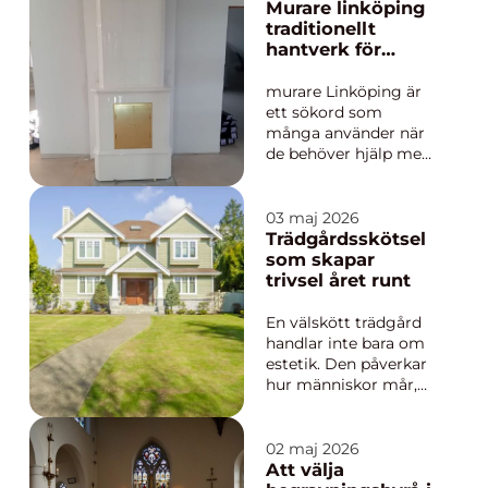
med hela hus, på ett
Murare linköping
säkert och
traditionellt
kontrollerat sätt.
hantverk för
Arbetet kräver
trygga och vackra
noggrann planering,
hus
murare Linköping är
rätt utrustning och
ett sökord som
erfaren personal. ...
många använder när
de behöver hjälp med
allt från kakelugnar till
skorstenar. En murare
i linköping arbetar
03 maj 2026
ofta i äldre hus med
Trädgårdsskötsel
lång historia, men
som skapar
också i nyare villor
trivsel året runt
som behöver en stabil
och snygg
En välskött trädgård
murlösning. De...
handlar inte bara om
estetik. Den påverkar
hur människor mår,
hur ofta de vistas
utomhus och hur en
fastighet upplevs av
02 maj 2026
både boende och
Att välja