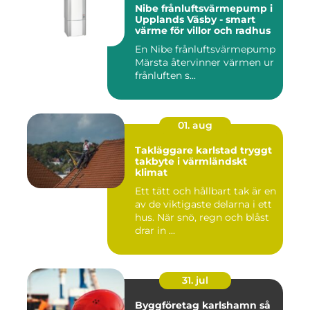
Nibe frånluftsvärmepump i
Upplands Väsby - smart
värme för villor och radhus
En Nibe frånluftsvärmepump
Märsta återvinner värmen ur
frånluften s...
01. aug
Takläggare karlstad tryggt
takbyte i värmländskt
klimat
Ett tätt och hållbart tak är en
av de viktigaste delarna i ett
hus. När snö, regn och blåst
drar in ...
31. jul
Byggföretag karlshamn så