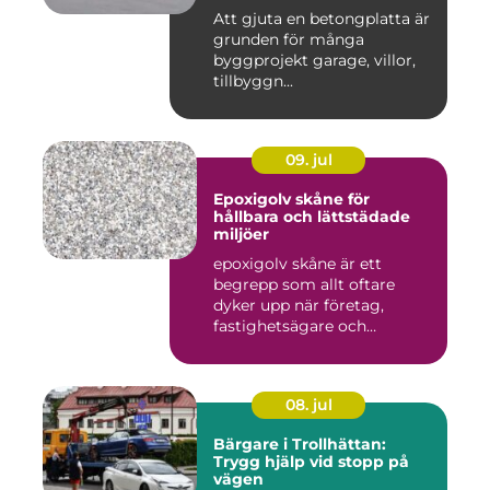
Att gjuta en betongplatta är
grunden för många
byggprojekt garage, villor,
tillbyggn...
09. jul
Epoxigolv skåne för
hållbara och lättstädade
miljöer
epoxigolv skåne är ett
begrepp som allt oftare
dyker upp när företag,
fastighetsägare och
privatpers...
08. jul
Bärgare i Trollhättan:
Trygg hjälp vid stopp på
vägen