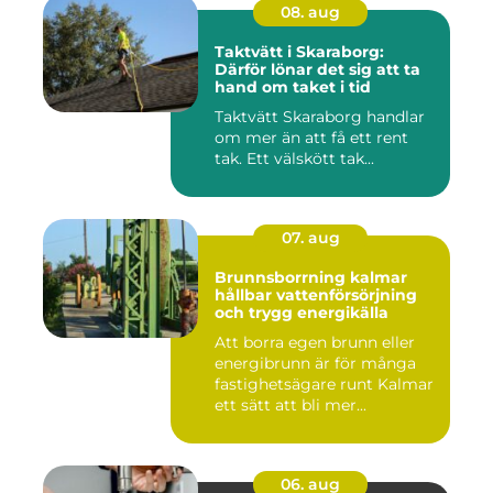
08. aug
Taktvätt i Skaraborg:
Därför lönar det sig att ta
hand om taket i tid
Taktvätt Skaraborg handlar
om mer än att få ett rent
tak. Ett välskött tak...
07. aug
Brunnsborrning kalmar
hållbar vattenförsörjning
och trygg energikälla
Att borra egen brunn eller
energibrunn är för många
fastighetsägare runt Kalmar
ett sätt att bli mer...
06. aug