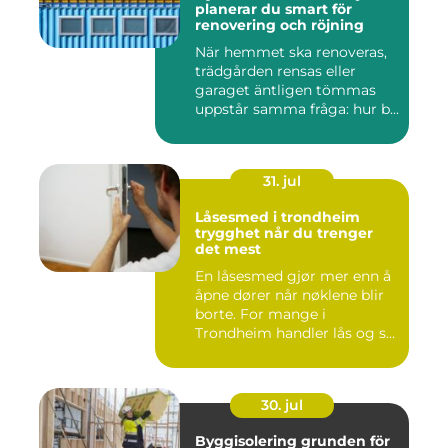
planerar du smart för
renovering och röjning
När hemmet ska renoveras,
trädgården rensas eller
garaget äntligen tömmas
uppstår samma fråga: hur b...
31. jul
Låsesmed i trondheim
trygghet når du trenger
det mest
En låsesmed gjør mer enn å
åpne dører når nøklene blir
borte. For mange i
Trondheim handler lås og s...
30. jul
Byggisolering grunden för