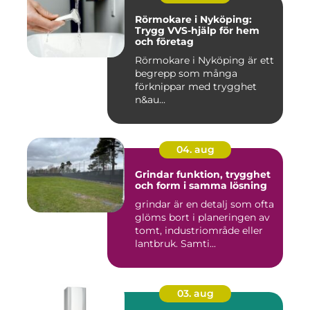
Rörmokare i Nyköping:
Trygg VVS-hjälp för hem
och företag
Rörmokare i Nyköping är ett
begrepp som många
förknippar med trygghet
n&au...
04. aug
Grindar funktion, trygghet
och form i samma lösning
grindar är en detalj som ofta
glöms bort i planeringen av
tomt, industriområde eller
lantbruk. Samti...
03. aug