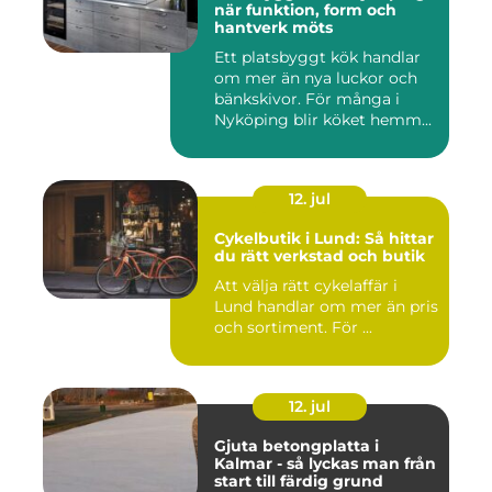
när funktion, form och
hantverk möts
Ett platsbyggt kök handlar
om mer än nya luckor och
bänkskivor. För många i
Nyköping blir köket hemm...
12. jul
Cykelbutik i Lund: Så hittar
du rätt verkstad och butik
Att välja rätt cykelaffär i
Lund handlar om mer än pris
och sortiment. För ...
12. jul
Gjuta betongplatta i
Kalmar - så lyckas man från
start till färdig grund