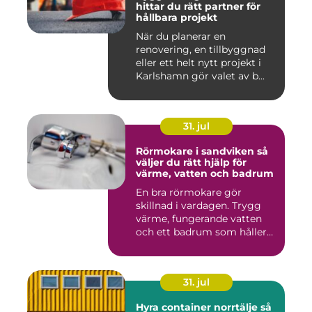
hittar du rätt partner för
hållbara projekt
När du planerar en
renovering, en tillbyggnad
eller ett helt nytt projekt i
Karlshamn gör valet av b...
31. jul
Rörmokare i sandviken så
väljer du rätt hjälp för
värme, vatten och badrum
En bra rörmokare gör
skillnad i vardagen. Trygg
värme, fungerande vatten
och ett badrum som håller
t...
31. jul
Hyra container norrtälje så