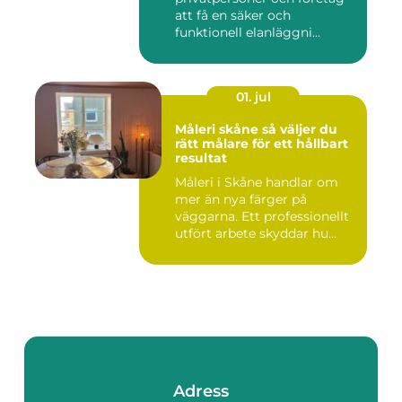
att få en säker och
funktionell elanläggni...
01. jul
Måleri skåne så väljer du
rätt målare för ett hållbart
resultat
Måleri i Skåne handlar om
mer än nya färger på
väggarna. Ett professionellt
utfört arbete skyddar hu...
Adress