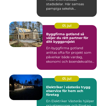
stadsdelar. Här samsas
pampiga sekelsk...
01. jul
Byggfirma gotland så
väljer du rätt partner för
ditt byggprojekt
En byggfirma gotland
anlitas ofta för projekt som
påverkar både vardag,
ekonomi och boendekvalitet
u...
01. jul
Elektriker i västerås trygg
elservice för hem och
företag
En Elektriker Västerås hjälper
privatpersoner och företag