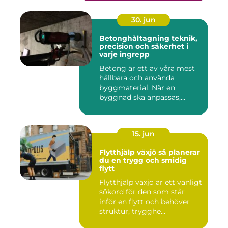
30. jun
Betonghåltagning teknik,
precision och säkerhet i
varje ingrepp
Betong är ett av våra mest
hållbara och använda
byggmaterial. När en
byggnad ska anpassas,
renoveras...
15. jun
Flytthjälp växjö så planerar
du en trygg och smidig
flytt
Flytthjälp växjö är ett vanligt
sökord för den som står
inför en flytt och behöver
struktur, trygghe...