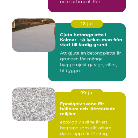
och sortiment. För ...
12. jul
Gjuta betongplatta i
Kalmar - så lyckas man från
start till färdig grund
Att gjuta en betongplatta är
grunden för många
byggprojekt garage, villor,
tillbyggn...
09. jul
Epoxigolv skåne för
hållbara och lättstädade
miljöer
epoxigolv skåne är ett
begrepp som allt oftare
dyker upp när företag,