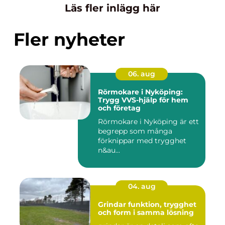
Läs fler inlägg här
Fler nyheter
06. aug
Rörmokare i Nyköping:
Trygg VVS-hjälp för hem
och företag
Rörmokare i Nyköping är ett
begrepp som många
förknippar med trygghet
n&au...
04. aug
Grindar funktion, trygghet
och form i samma lösning