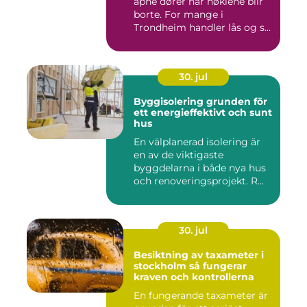
åpne dører når nøklene blir
borte. For mange i
Trondheim handler lås og s...
30. jul
Byggisolering grunden för
ett energieffektivt och sunt
hus
En välplanerad isolering är
en av de viktigaste
byggdelarna i både nya hus
och renoveringsprojekt. R...
30. jul
Besiktning av taxameter i
stockholm så fungerar
kraven och kontrollerna
En fungerande taxameter är