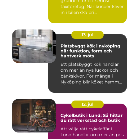
grunden för ett seriöst
taxiföretag. När kunder kliver
in i bilen ska pri...
13. jul
Platsbyggt kök i nyköping
när funktion, form och
hantverk möts
Ett platsbyggt kök handlar
om mer än nya luckor och
bänkskivor. För många i
Nyköping blir köket hemm...
12. jul
Cykelbutik i Lund: Så hittar
du rätt verkstad och butik
Att välja rätt cykelaffär i
Lund handlar om mer än pris