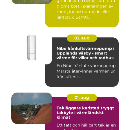
grindar är en detalj som ofta
glöms bort i planeringen av
tomt, industriområde eller
lantbruk. Samti...
03. aug
Nibe frånluftsvärmepump i
Upplands Väsby - smart
värme för villor och radhus
En Nibe frånluftsvärmepump
Märsta återvinner värmen ur
frånluften s...
01. aug
Takläggare karlstad tryggt
takbyte i värmländskt
klimat
Ett tätt och hållbart tak är en