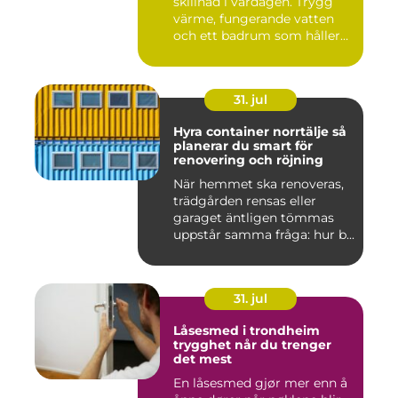
skillnad i vardagen. Trygg
värme, fungerande vatten
och ett badrum som håller
t...
31. jul
Hyra container norrtälje så
planerar du smart för
renovering och röjning
När hemmet ska renoveras,
trädgården rensas eller
garaget äntligen tömmas
uppstår samma fråga: hur b...
31. jul
Låsesmed i trondheim
trygghet når du trenger
det mest
En låsesmed gjør mer enn å