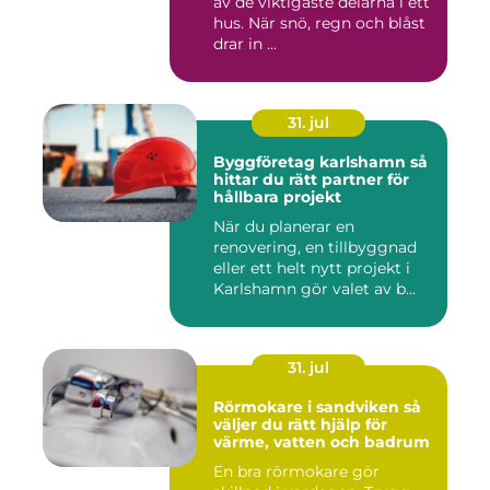
av de viktigaste delarna i ett
hus. När snö, regn och blåst
drar in ...
31. jul
Byggföretag karlshamn så
hittar du rätt partner för
hållbara projekt
När du planerar en
renovering, en tillbyggnad
eller ett helt nytt projekt i
Karlshamn gör valet av b...
31. jul
Rörmokare i sandviken så
väljer du rätt hjälp för
värme, vatten och badrum
En bra rörmokare gör