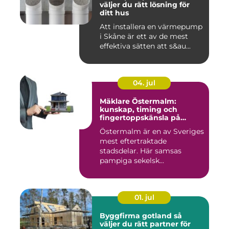
väljer du rätt lösning för
ditt hus
Att installera en värmepump
i Skåne är ett av de mest
effektiva sätten att s&au...
04. jul
Mäklare Östermalm:
kunskap, timing och
fingertoppskänsla på
stockholms mest klassiska
Östermalm är en av Sveriges
adress
mest eftertraktade
stadsdelar. Här samsas
pampiga sekelsk...
01. jul
Byggfirma gotland så
väljer du rätt partner för