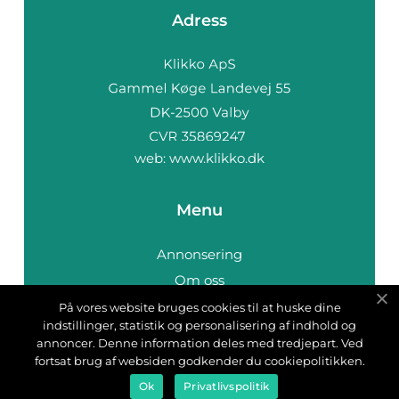
Adress
web:
www.klikko.dk
Menu
Annonsering
Om oss
Cookies
På vores website bruges cookies til at huske dine
indstillinger, statistik og personalisering af indhold og
Kontakta oss
annoncer. Denne information deles med tredjepart. Ved
Sitemap
fortsat brug af websiden godkender du cookiepolitikken.
Ok
Privatlivspolitik