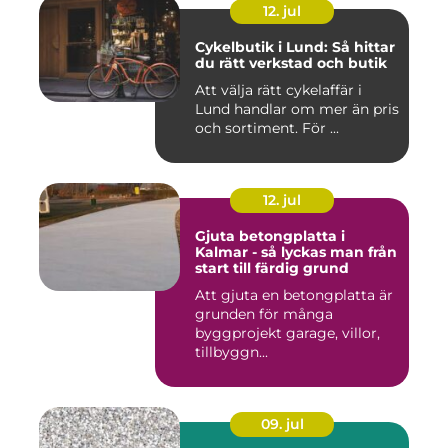
12. jul
Cykelbutik i Lund: Så hittar
du rätt verkstad och butik
Att välja rätt cykelaffär i
Lund handlar om mer än pris
och sortiment. För ...
12. jul
Gjuta betongplatta i
Kalmar - så lyckas man från
start till färdig grund
Att gjuta en betongplatta är
grunden för många
byggprojekt garage, villor,
tillbyggn...
09. jul