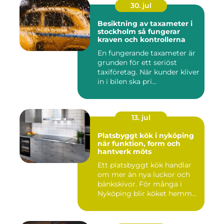
30. jul
Besiktning av taxameter i
stockholm så fungerar
kraven och kontrollerna
En fungerande taxameter är
grunden för ett seriöst
taxiföretag. När kunder kliver
in i bilen ska pri...
13. jul
Platsbyggt kök i nyköping
när funktion, form och
hantverk möts
Ett platsbyggt kök handlar
om mer än nya luckor och
bänkskivor. För många i
Nyköping blir köket hemm...