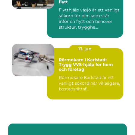
flytt
Flytthjälp växjö är ett vanligt
sökord för den som står
inför en flytt och behöver
struktur, trygghe...
13. jun
Rörmokare i Karlstad:
Trygg VVS-hjälp för hem
och företag
Rörmokare Karlstad är ett
vanligt sökord när villaägare,
bostadsrättsf...