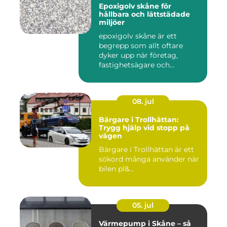
Epoxigolv skåne för
hållbara och lättstädade
miljöer
epoxigolv skåne är ett
begrepp som allt oftare
dyker upp när företag,
fastighetsägare och
privatpers...
08. jul
Bärgare i Trollhättan:
Trygg hjälp vid stopp på
vägen
Bärgare i Trollhättan är ett
sökord många använder när
bilen pl&...
05. jul
Värmepump i Skåne – så