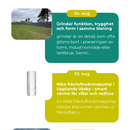
04. aug
Grindar funktion, trygghet
och form i samma lösning
grindar är en detalj som ofta
glöms bort i planeringen av
tomt, industriområde eller
lantbruk. Samti...
03. aug
Nibe frånluftsvärmepump i
Upplands Väsby - smart
värme för villor och radhus
En Nibe frånluftsvärmepump
Märsta återvinner värmen ur
frånluften s...