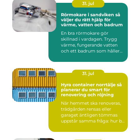
31. jul
Rörmokare i sandviken så
väljer du rätt hjälp för
värme, vatten och badrum
En bra rörmokare gör
skillnad i vardagen. Trygg
värme, fungerande vatten
och ett badrum som håller
t...
31. jul
Hyra container norrtälje så
planerar du smart för
renovering och röjning
När hemmet ska renoveras,
trädgården rensas eller
garaget äntligen tömmas
uppstår samma fråga: hur b...