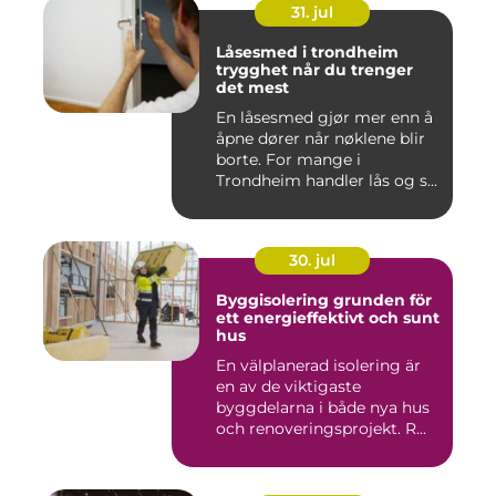
31. jul
Låsesmed i trondheim
trygghet når du trenger
det mest
En låsesmed gjør mer enn å
åpne dører når nøklene blir
borte. For mange i
Trondheim handler lås og s...
30. jul
Byggisolering grunden för
ett energieffektivt och sunt
hus
En välplanerad isolering är
en av de viktigaste
byggdelarna i både nya hus
och renoveringsprojekt. R...