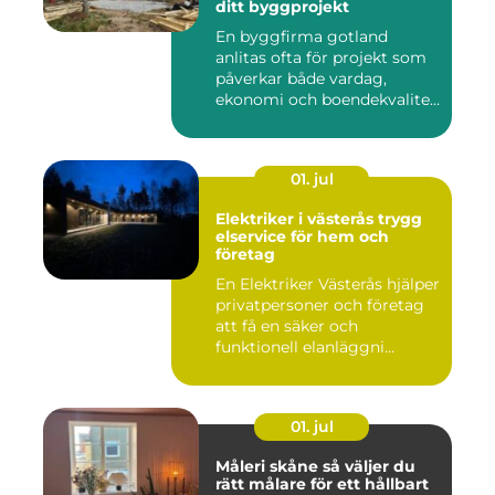
ditt byggprojekt
En byggfirma gotland
anlitas ofta för projekt som
påverkar både vardag,
ekonomi och boendekvalitet
u...
01. jul
Elektriker i västerås trygg
elservice för hem och
företag
En Elektriker Västerås hjälper
privatpersoner och företag
att få en säker och
funktionell elanläggni...
01. jul
Måleri skåne så väljer du
rätt målare för ett hållbart