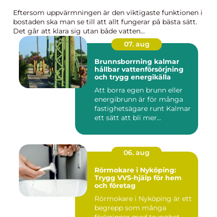
Eftersom uppvärmningen är den viktigaste funktionen i
bostaden ska man se till att allt fungerar på bästa sätt.
Det går att klara sig utan både vatten...
07. aug
Brunnsborrning kalmar
hållbar vattenförsörjning
och trygg energikälla
Att borra egen brunn eller
energibrunn är för många
fastighetsägare runt Kalmar
ett sätt att bli mer...
06. aug
Rörmokare i Nyköping:
Trygg VVS-hjälp för hem
och företag
Rörmokare i Nyköping är ett
begrepp som många