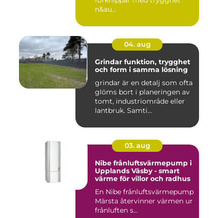
förknippar med trygghet
n&au...
04. aug
Grindar funktion, trygghet
och form i samma lösning
grindar är en detalj som ofta
glöms bort i planeringen av
tomt, industriområde eller
lantbruk. Samti...
03. aug
Nibe frånluftsvärmepump i
Upplands Väsby - smart
värme för villor och radhus
En Nibe frånluftsvärmepump
Märsta återvinner värmen ur
frånluften s...