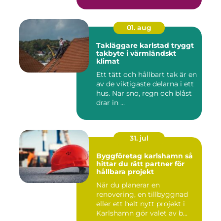
01. aug
Takläggare karlstad tryggt
takbyte i värmländskt
klimat
Ett tätt och hållbart tak är en
av de viktigaste delarna i ett
hus. När snö, regn och blåst
drar in ...
31. jul
Byggföretag karlshamn så
hittar du rätt partner för
hållbara projekt
När du planerar en
renovering, en tillbyggnad
eller ett helt nytt projekt i
Karlshamn gör valet av b...