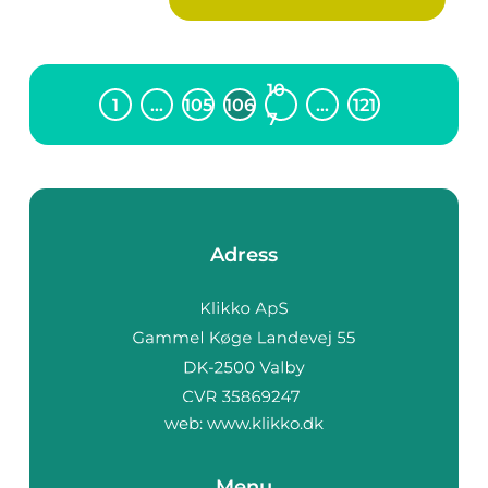
10
1
…
105
106
…
121
7
Adress
web:
www.klikko.dk
Menu