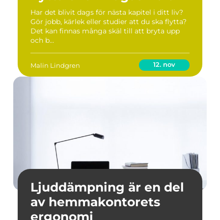
Har det blivit dags för nästa kapitel i ditt liv?
Gör jobb, kärlek eller studier att du ska flytta?
Det kan finnas många skäl till att bryta upp
och b...
12. nov
Malin Lindgren
Ljuddämpning är en del
av hemmakontorets
ergonomi