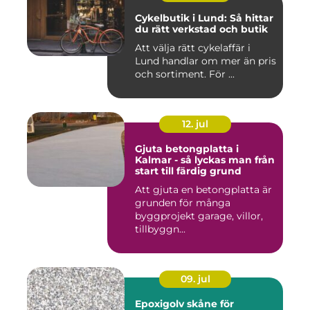
Cykelbutik i Lund: Så hittar
du rätt verkstad och butik
Att välja rätt cykelaffär i
Lund handlar om mer än pris
och sortiment. För ...
12. jul
Gjuta betongplatta i
Kalmar - så lyckas man från
start till färdig grund
Att gjuta en betongplatta är
grunden för många
byggprojekt garage, villor,
tillbyggn...
09. jul
Epoxigolv skåne för