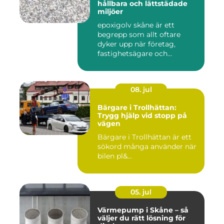
hållbara och lättstädade
miljöer
epoxigolv skåne är ett
begrepp som allt oftare
dyker upp när företag,
fastighetsägare och
privatpers...
08. jul
Bärgare i Trollhättan:
Trygg hjälp vid stopp på
vägen
Bärgare i Trollhättan är ett
sökord många använder när
bilen pl&...
05. jul
Värmepump i Skåne – så
väljer du rätt lösning för