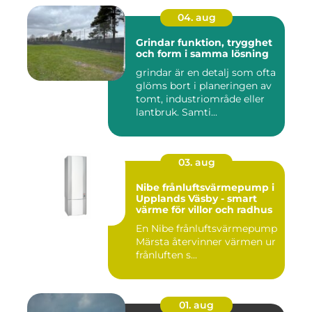
04. aug
Grindar funktion, trygghet
och form i samma lösning
grindar är en detalj som ofta
glöms bort i planeringen av
tomt, industriområde eller
lantbruk. Samti...
03. aug
Nibe frånluftsvärmepump i
Upplands Väsby - smart
värme för villor och radhus
En Nibe frånluftsvärmepump
Märsta återvinner värmen ur
frånluften s...
01. aug