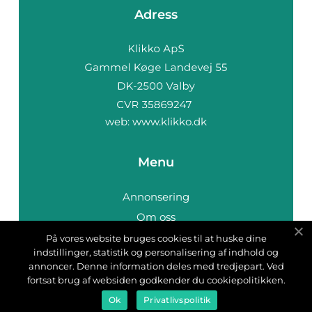
Adress
web:
www.klikko.dk
Menu
Annonsering
Om oss
Cookies
På vores website bruges cookies til at huske dine
indstillinger, statistik og personalisering af indhold og
Kontakta oss
annoncer. Denne information deles med tredjepart. Ved
Sitemap
fortsat brug af websiden godkender du cookiepolitikken.
Ok
Privatlivspolitik