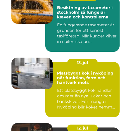
Besiktning av taxameter i
stockholm så fungerar
kraven och kontrollerna
En fungerande taxameter är
grunden för ett seriöst
taxiföretag. När kunder kliver
in i bilen ska pri...
13. jul
Platsbyggt kök i nyköping
när funktion, form och
hantverk möts
Ett platsbyggt kök handlar
om mer än nya luckor och
bänkskivor. För många i
Nyköping blir köket hemm...
12. jul