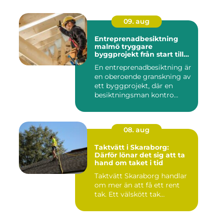
09. aug
Entreprenadbesiktning
malmö tryggare
byggprojekt från start till
mål
En entreprenadbesiktning är
en oberoende granskning av
ett byggprojekt, där en
besiktningsman kontro...
08. aug
Taktvätt i Skaraborg:
Därför lönar det sig att ta
hand om taket i tid
Taktvätt Skaraborg handlar
om mer än att få ett rent
tak. Ett välskött tak...