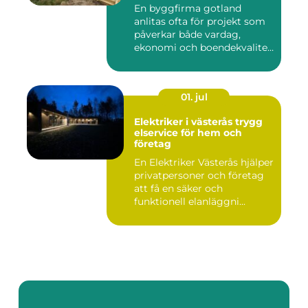
En byggfirma gotland
anlitas ofta för projekt som
påverkar både vardag,
ekonomi och boendekvalitet
u...
01. jul
Elektriker i västerås trygg
elservice för hem och
företag
En Elektriker Västerås hjälper
privatpersoner och företag
att få en säker och
funktionell elanläggni...