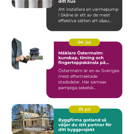
ditt hus
Att installera en värmepump
i Skåne är ett av de mest
effektiva sätten att s&au...
04. jul
Mäklare Östermalm:
kunskap, timing och
fingertoppskänsla på
stockholms mest klassiska
Östermalm är en av Sveriges
adress
mest eftertraktade
stadsdelar. Här samsas
pampiga sekelsk...
01. jul
Byggfirma gotland så
väljer du rätt partner för
ditt byggprojekt