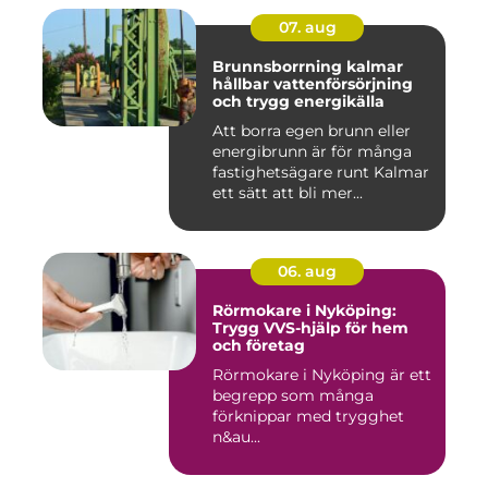
07. aug
Brunnsborrning kalmar
hållbar vattenförsörjning
och trygg energikälla
Att borra egen brunn eller
energibrunn är för många
fastighetsägare runt Kalmar
ett sätt att bli mer...
06. aug
Rörmokare i Nyköping:
Trygg VVS-hjälp för hem
och företag
Rörmokare i Nyköping är ett
begrepp som många
förknippar med trygghet
n&au...