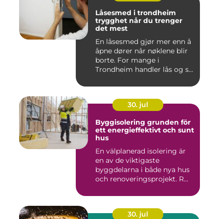
Låsesmed i trondheim
trygghet når du trenger
det mest
En låsesmed gjør mer enn å
åpne dører når nøklene blir
borte. For mange i
Trondheim handler lås og s...
30. jul
Byggisolering grunden för
ett energieffektivt och sunt
hus
En välplanerad isolering är
en av de viktigaste
byggdelarna i både nya hus
och renoveringsprojekt. R...
30. jul