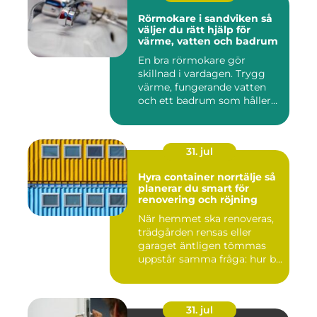
Rörmokare i sandviken så
väljer du rätt hjälp för
värme, vatten och badrum
En bra rörmokare gör
skillnad i vardagen. Trygg
värme, fungerande vatten
och ett badrum som håller
t...
31. jul
Hyra container norrtälje så
planerar du smart för
renovering och röjning
När hemmet ska renoveras,
trädgården rensas eller
garaget äntligen tömmas
uppstår samma fråga: hur b...
31. jul