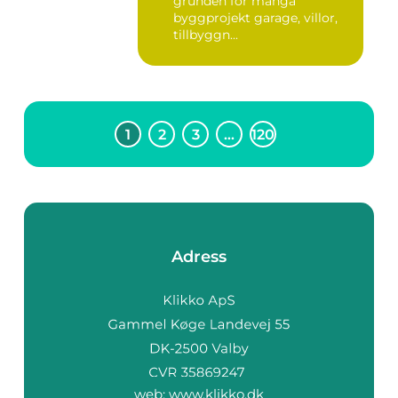
grunden för många
byggprojekt garage, villor,
tillbyggn...
1
2
3
…
120
Adress
web:
www.klikko.dk