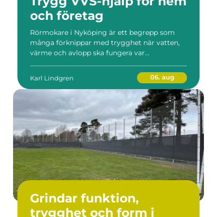
Trygg VVS-hjälp för hem
och företag
Rörmokare i Nyköping är ett begrepp som
många förknippar med trygghet när vatten,
värme och avlopp ska fungera var...
06. aug
Karl Lindgren
Grindar funktion,
trygghet och form i