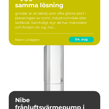
samma lösning
grindar är en detalj som ofta glöms bort i
planeringen av tomt, industriområde eller
lantbruk. Samtidigt styr de hur människor
och fordon rör sig, hur...
04. aug
Malin Lindgren
Nibe
frånluftsvärmepump i