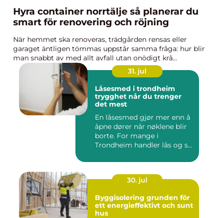
Hyra container norrtälje så planerar du
smart för renovering och röjning
När hemmet ska renoveras, trädgården rensas eller
garaget äntligen tömmas uppstår samma fråga: hur blir
man snabbt av med allt avfall utan onödigt krå...
31. jul
Låsesmed i trondheim
trygghet når du trenger
det mest
En låsesmed gjør mer enn å
åpne dører når nøklene blir
borte. For mange i
Trondheim handler lås og s...
30. jul
Byggisolering grunden för
ett energieffektivt och sunt
hus