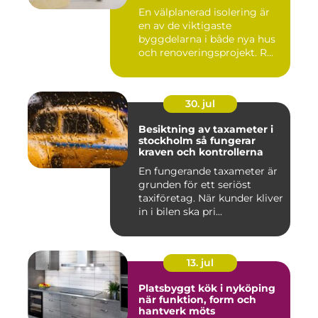
En välplanerad isolering är
en av de viktigaste
byggdelarna i både nya hus
och renoveringsprojekt. R...
30. jul
Besiktning av taxameter i
stockholm så fungerar
kraven och kontrollerna
En fungerande taxameter är
grunden för ett seriöst
taxiföretag. När kunder kliver
in i bilen ska pri...
13. jul
Platsbyggt kök i nyköping
när funktion, form och
hantverk möts