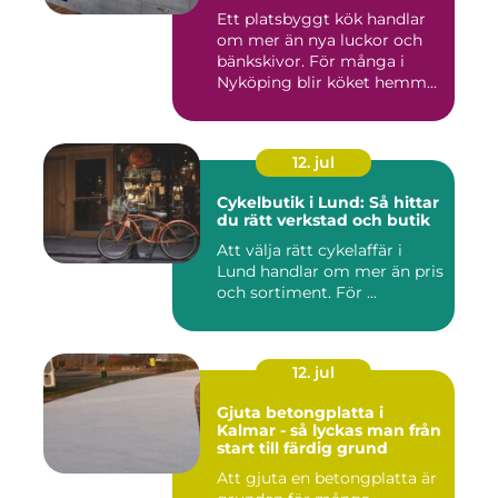
Ett platsbyggt kök handlar
om mer än nya luckor och
bänkskivor. För många i
Nyköping blir köket hemm...
12. jul
Cykelbutik i Lund: Så hittar
du rätt verkstad och butik
Att välja rätt cykelaffär i
Lund handlar om mer än pris
och sortiment. För ...
12. jul
Gjuta betongplatta i
Kalmar - så lyckas man från
start till färdig grund
Att gjuta en betongplatta är