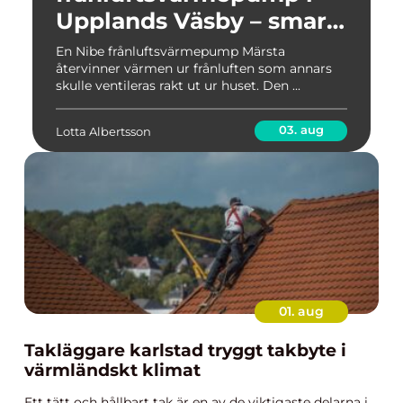
Upplands Väsby – smart
värme för villor och
En Nibe frånluftsvärmepump Märsta
återvinner värmen ur frånluften som annars
radhus
skulle ventileras rakt ut ur huset. Den ...
03. aug
Lotta Albertsson
01. aug
Takläggare karlstad tryggt takbyte i
värmländskt klimat
Ett tätt och hållbart tak är en av de viktigaste delarna i