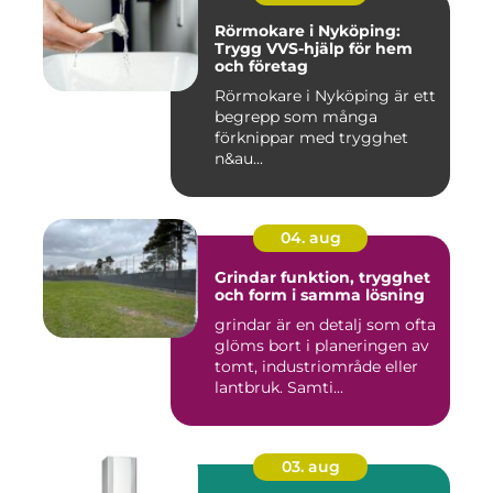
Rörmokare i Nyköping:
Trygg VVS-hjälp för hem
och företag
Rörmokare i Nyköping är ett
begrepp som många
förknippar med trygghet
n&au...
04. aug
Grindar funktion, trygghet
och form i samma lösning
grindar är en detalj som ofta
glöms bort i planeringen av
tomt, industriområde eller
lantbruk. Samti...
03. aug