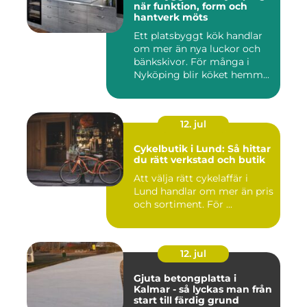
när funktion, form och
hantverk möts
Ett platsbyggt kök handlar
om mer än nya luckor och
bänkskivor. För många i
Nyköping blir köket hemm...
12. jul
Cykelbutik i Lund: Så hittar
du rätt verkstad och butik
Att välja rätt cykelaffär i
Lund handlar om mer än pris
och sortiment. För ...
12. jul
Gjuta betongplatta i
Kalmar - så lyckas man från
start till färdig grund