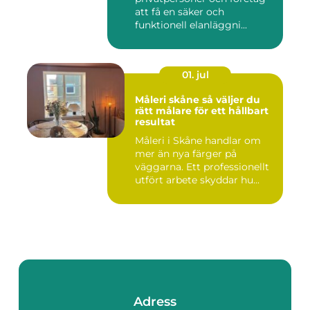
att få en säker och
funktionell elanläggni...
01. jul
Måleri skåne så väljer du
rätt målare för ett hållbart
resultat
Måleri i Skåne handlar om
mer än nya färger på
väggarna. Ett professionellt
utfört arbete skyddar hu...
Adress