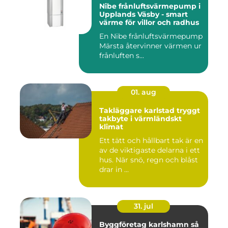
Nibe frånluftsvärmepump i
Upplands Väsby - smart
värme för villor och radhus
En Nibe frånluftsvärmepump
Märsta återvinner värmen ur
frånluften s...
01. aug
Takläggare karlstad tryggt
takbyte i värmländskt
klimat
Ett tätt och hållbart tak är en
av de viktigaste delarna i ett
hus. När snö, regn och blåst
drar in ...
31. jul
Byggföretag karlshamn så