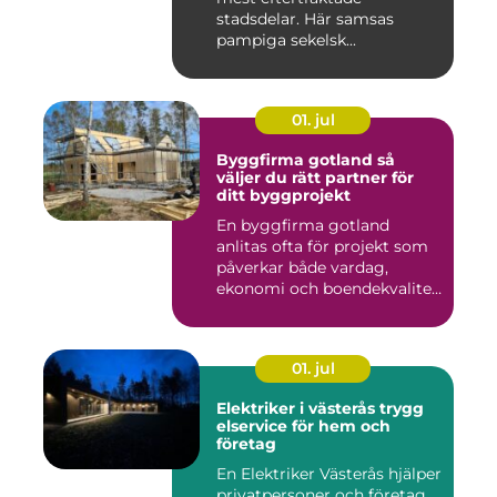
stadsdelar. Här samsas
pampiga sekelsk...
01. jul
Byggfirma gotland så
väljer du rätt partner för
ditt byggprojekt
En byggfirma gotland
anlitas ofta för projekt som
påverkar både vardag,
ekonomi och boendekvalitet
u...
01. jul
Elektriker i västerås trygg
elservice för hem och
företag
En Elektriker Västerås hjälper
privatpersoner och företag