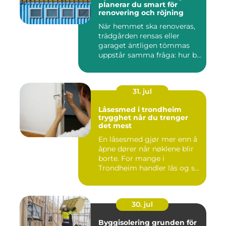
planerar du smart för
renovering och röjning
När hemmet ska renoveras,
trädgården rensas eller
garaget äntligen tömmas
uppstår samma fråga: hur b...
31. jul
Låsesmed i trondheim
trygghet når du trenger
det mest
En låsesmed gjør mer enn å
åpne dører når nøklene blir
borte. For mange i
Trondheim handler lås og s...
30. jul
Byggisolering grunden för