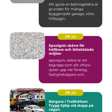
Att gjuta en betongplatta är
grunden för många
byggprojekt garage, villor,
tillbyggn...
09. jul
Epoxigolv skåne för
hållbara och lättstädade
miljöer
epoxigolv skåne är ett
begrepp som allt oftare
dyker upp när företag,
fastighetsägare och
privatpers...
08. jul
Bärgare i Trollhättan:
Trygg hjälp vid stopp på
vägen