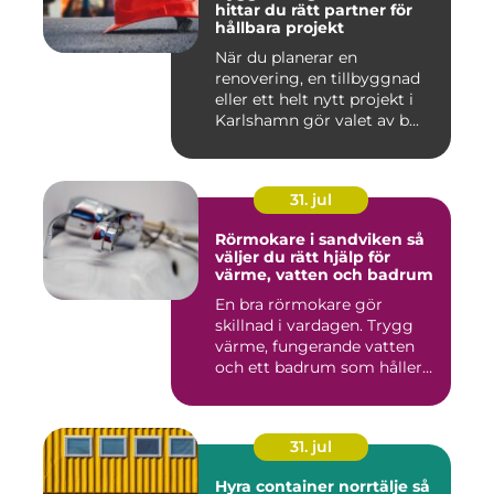
hittar du rätt partner för
hållbara projekt
När du planerar en
renovering, en tillbyggnad
eller ett helt nytt projekt i
Karlshamn gör valet av b...
31. jul
Rörmokare i sandviken så
väljer du rätt hjälp för
värme, vatten och badrum
En bra rörmokare gör
skillnad i vardagen. Trygg
värme, fungerande vatten
och ett badrum som håller
t...
31. jul
Hyra container norrtälje så