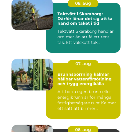
08. aug
Taktvätt i Skaraborg:
Därför lönar det sig att ta
hand om taket i tid
Taktvätt Skaraborg handlar
om mer än att få ett rent
tak. Ett välskött tak...
07. aug
Brunnsborrning kalmar
hållbar vattenförsörjning
och trygg energikälla
Att borra egen brunn eller
energibrunn är för många
fastighetsägare runt Kalmar
ett sätt att bli mer...
06. aug