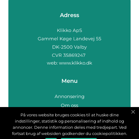
Adress
web:
www.klikko.dk
Menu
Annonsering
Om oss
Cookies
På vores website bruges cookies til at huske dine
indstillinger, statistik og personalisering af indhold og
Kontakta oss
annoncer. Denne information deles med tredjepart. Ved
Sitemap
fortsat brug af websiden godkender du cookiepolitikken.