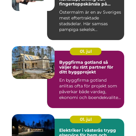
fingertoppskänsla på
stockholms mest klassiska
Östermalm är en av Sveriges
adress
mest eftertraktade
stadsdelar. Här samsas
pampiga sekelsk...
01. jul
Byggfirma gotland så
väljer du rätt partner för
ditt byggprojekt
En byggfirma gotland
anlitas ofta för projekt som
påverkar både vardag,
ekonomi och boendekvalitet
u...
01. jul
Elektriker i västerås trygg
elservice för hem och