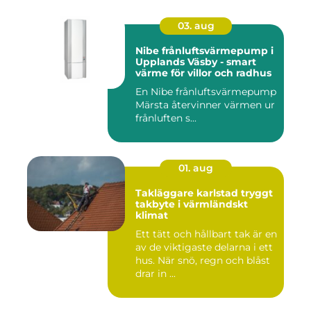
03. aug
Nibe frånluftsvärmepump i
Upplands Väsby - smart
värme för villor och radhus
En Nibe frånluftsvärmepump
Märsta återvinner värmen ur
frånluften s...
01. aug
Takläggare karlstad tryggt
takbyte i värmländskt
klimat
Ett tätt och hållbart tak är en
av de viktigaste delarna i ett
hus. När snö, regn och blåst
drar in ...