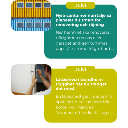
31. jul
Hyra container norrtälje så
planerar du smart för
renovering och röjning
När hemmet ska renoveras,
trädgården rensas eller
garaget äntligen tömmas
uppstår samma fråga: hur b...
31. jul
Låsesmed i trondheim
trygghet når du trenger
det mest
En låsesmed gjør mer enn å
åpne dører når nøklene blir
borte. For mange i
Trondheim handler lås og s...