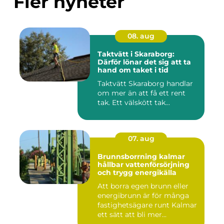
Fler nyheter
08. aug
Taktvätt i Skaraborg:
Därför lönar det sig att ta
hand om taket i tid
Taktvätt Skaraborg handlar
om mer än att få ett rent
tak. Ett välskött tak...
07. aug
Brunnsborrning kalmar
hållbar vattenförsörjning
och trygg energikälla
Att borra egen brunn eller
energibrunn är för många
fastighetsägare runt Kalmar
ett sätt att bli mer...