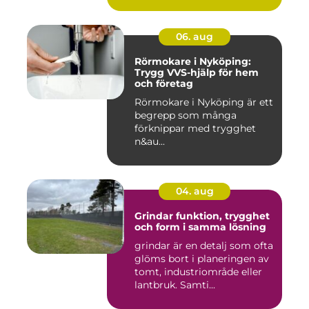
06. aug
Rörmokare i Nyköping:
Trygg VVS-hjälp för hem
och företag
Rörmokare i Nyköping är ett
begrepp som många
förknippar med trygghet
n&au...
04. aug
Grindar funktion, trygghet
och form i samma lösning
grindar är en detalj som ofta
glöms bort i planeringen av
tomt, industriområde eller
lantbruk. Samti...