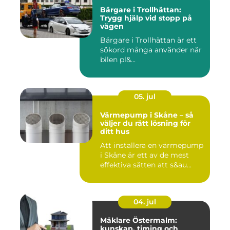
Bärgare i Trollhättan:
Trygg hjälp vid stopp på
vägen
Bärgare i Trollhättan är ett
sökord många använder när
bilen pl&...
05. jul
Värmepump i Skåne – så
väljer du rätt lösning för
ditt hus
Att installera en värmepump
i Skåne är ett av de mest
effektiva sätten att s&au...
04. jul
Mäklare Östermalm:
kunskap, timing och