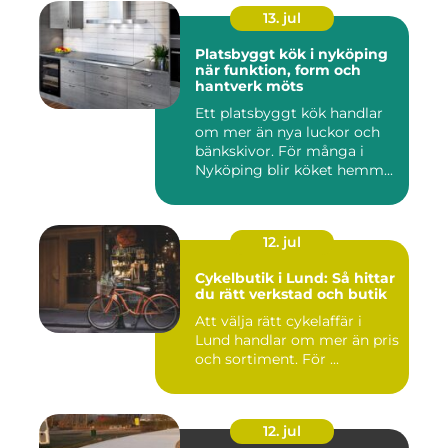
13. jul
Platsbyggt kök i nyköping
när funktion, form och
hantverk möts
Ett platsbyggt kök handlar
om mer än nya luckor och
bänkskivor. För många i
Nyköping blir köket hemm...
12. jul
Cykelbutik i Lund: Så hittar
du rätt verkstad och butik
Att välja rätt cykelaffär i
Lund handlar om mer än pris
och sortiment. För ...
12. jul