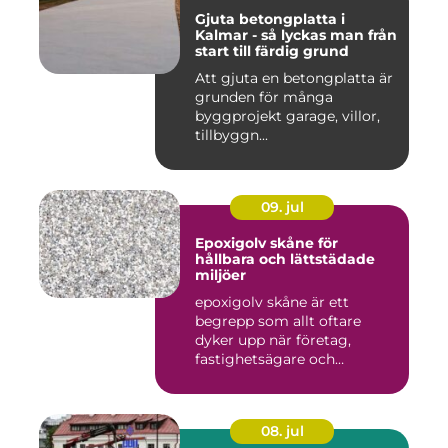
Gjuta betongplatta i
Kalmar - så lyckas man från
start till färdig grund
Att gjuta en betongplatta är
grunden för många
byggprojekt garage, villor,
tillbyggn...
09. jul
Epoxigolv skåne för
hållbara och lättstädade
miljöer
epoxigolv skåne är ett
begrepp som allt oftare
dyker upp när företag,
fastighetsägare och
privatpers...
08. jul