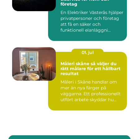
företag
En Elektriker Västerås hjälper
privatpersoner och företag
att få en säker och
funktionell elanläggni...
01. jul
Måleri skåne så väljer du
rätt målare för ett hållbart
resultat
Måleri i Skåne handlar om
mer än nya färger på
väggarna. Ett professionellt
utfört arbete skyddar hu...