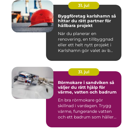
31. jul
Byggföretag karlshamn så
hittar du rätt partner för
hållbara projekt
När du planerar en
renovering, en tillbyggnad
eller ett helt nytt projekt i
Karlshamn gör valet av b...
31. jul
Rörmokare i sandviken så
väljer du rätt hjälp för
värme, vatten och badrum
En bra rörmokare gör
skillnad i vardagen. Trygg
värme, fungerande vatten
och ett badrum som håller
t...