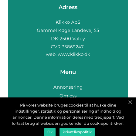
Adress
web:
www.klikko.dk
Menu
Annonsering
Om oss
Cookies
På vores website bruges cookies til at huske dine
indstillinger, statistik og personalisering af indhold og
Kontakta oss
annoncer. Denne information deles med tredjepart. Ved
Sitemap
fortsat brug af websiden godkender du cookiepolitikken.
Ok
Privatlivspolitik