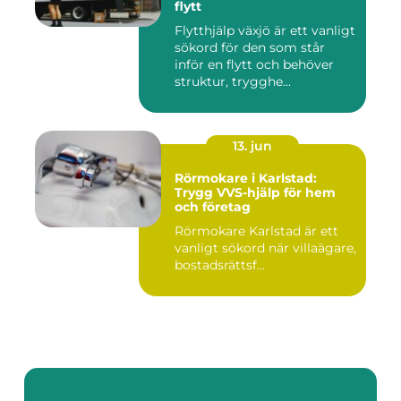
flytt
Flytthjälp växjö är ett vanligt
sökord för den som står
inför en flytt och behöver
struktur, trygghe...
13. jun
Rörmokare i Karlstad:
Trygg VVS-hjälp för hem
och företag
Rörmokare Karlstad är ett
vanligt sökord när villaägare,
bostadsrättsf...