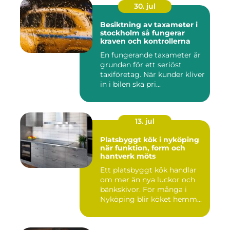
30. jul
Besiktning av taxameter i
stockholm så fungerar
kraven och kontrollerna
En fungerande taxameter är
grunden för ett seriöst
taxiföretag. När kunder kliver
in i bilen ska pri...
13. jul
Platsbyggt kök i nyköping
när funktion, form och
hantverk möts
Ett platsbyggt kök handlar
om mer än nya luckor och
bänkskivor. För många i
Nyköping blir köket hemm...