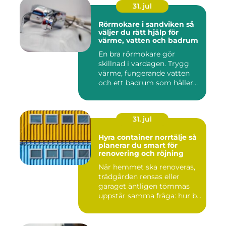
31. jul
Rörmokare i sandviken så
väljer du rätt hjälp för
värme, vatten och badrum
En bra rörmokare gör
skillnad i vardagen. Trygg
värme, fungerande vatten
och ett badrum som håller
t...
31. jul
Hyra container norrtälje så
planerar du smart för
renovering och röjning
När hemmet ska renoveras,
trädgården rensas eller
garaget äntligen tömmas
uppstår samma fråga: hur b...