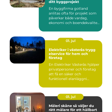
ditt byggprojekt
En byggfirma gotland
anlitas ofta för projekt som
påverkar både vardag,
ekonomi och boendekvalitet
u...
01. jul
Elektriker i västerås trygg
elservice för hem och
företag
En Elektriker Västerås hjälper
privatpersoner och företag
att få en säker och
funktionell elanläggni...
01. jul
Måleri skåne så väljer du
rätt målare för ett hållbart