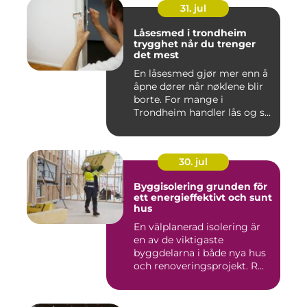
31. jul
Låsesmed i trondheim
trygghet når du trenger
det mest
En låsesmed gjør mer enn å
åpne dører når nøklene blir
borte. For mange i
Trondheim handler lås og s...
30. jul
Byggisolering grunden för
ett energieffektivt och sunt
hus
En välplanerad isolering är
en av de viktigaste
byggdelarna i både nya hus
och renoveringsprojekt. R...