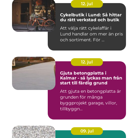
12. jul
Cykelbutik i Lund: Så hittar
du rätt verkstad och butik
Att välja rätt cykelaffär i
Lund handlar om mer än pris
och sortiment. För ...
12. jul
Gjuta betongplatta i
Kalmar - så lyckas man från
start till färdig grund
Att gjuta en betongplatta är
grunden för många
byggprojekt garage, villor,
tillbyggn...
09. jul