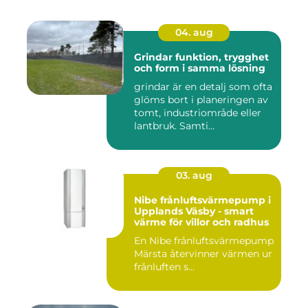
04. aug
Grindar funktion, trygghet
och form i samma lösning
grindar är en detalj som ofta
glöms bort i planeringen av
tomt, industriområde eller
lantbruk. Samti...
03. aug
Nibe frånluftsvärmepump i
Upplands Väsby - smart
värme för villor och radhus
En Nibe frånluftsvärmepump
Märsta återvinner värmen ur
frånluften s...