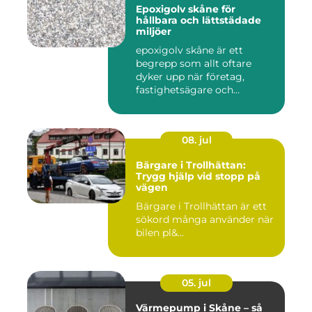
Epoxigolv skåne för
hållbara och lättstädade
miljöer
epoxigolv skåne är ett
begrepp som allt oftare
dyker upp när företag,
fastighetsägare och
privatpers...
08. jul
Bärgare i Trollhättan:
Trygg hjälp vid stopp på
vägen
Bärgare i Trollhättan är ett
sökord många använder när
bilen pl&...
05. jul
Värmepump i Skåne – så