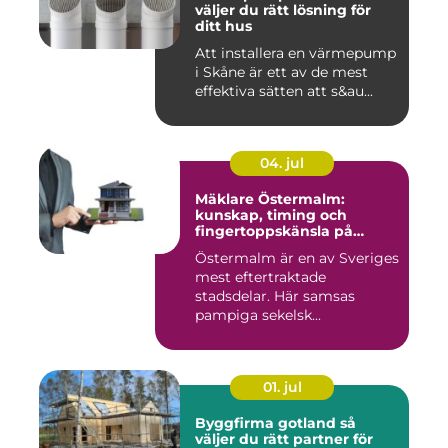
väljer du rätt lösning för
ditt hus
Att installera en värmepump
i Skåne är ett av de mest
effektiva sätten att s&au...
04. jul
Mäklare Östermalm:
kunskap, timing och
fingertoppskänsla på
stockholms mest klassiska
Östermalm är en av Sveriges
adress
mest eftertraktade
stadsdelar. Här samsas
pampiga sekelsk...
01. jul
Byggfirma gotland så
väljer du rätt partner för