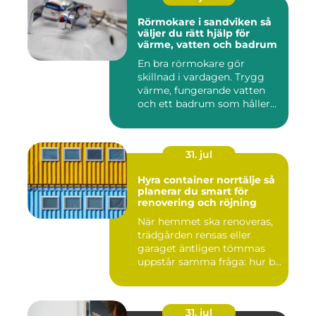
Rörmokare i sandviken så
väljer du rätt hjälp för
värme, vatten och badrum
En bra rörmokare gör
skillnad i vardagen. Trygg
värme, fungerande vatten
och ett badrum som håller
t...
31. jul
Hyra container norrtälje så
planerar du smart för
renovering och röjning
När hemmet ska renoveras,
trädgården rensas eller
garaget äntligen tömmas
uppstår samma fråga: hur b...
31. jul