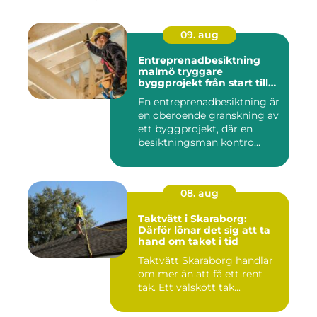
09. aug
Entreprenadbesiktning
malmö tryggare
byggprojekt från start till
mål
En entreprenadbesiktning är
en oberoende granskning av
ett byggprojekt, där en
besiktningsman kontro...
08. aug
Taktvätt i Skaraborg:
Därför lönar det sig att ta
hand om taket i tid
Taktvätt Skaraborg handlar
om mer än att få ett rent
tak. Ett välskött tak...