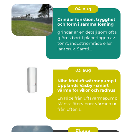
04. aug
Grindar funktion, trygghet
och form i samma lösning
grindar är en detalj som ofta
glöms bort i planeringen av
tomt, industriområde eller
lantbruk. Samti...
03. aug
Nibe frånluftsvärmepump i
Upplands Väsby - smart
värme för villor och radhus
En Nibe frånluftsvärmepump
Märsta återvinner värmen ur
frånluften s...
01. aug