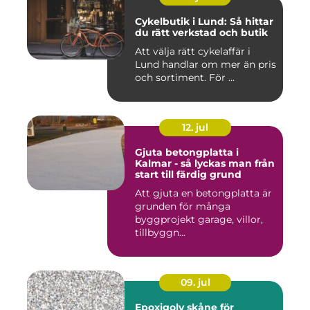
Cykelbutik i Lund: Så hittar
du rätt verkstad och butik
Att välja rätt cykelaffär i
Lund handlar om mer än pris
och sortiment. För ...
12. jul
Gjuta betongplatta i
Kalmar - så lyckas man från
start till färdig grund
Att gjuta en betongplatta är
grunden för många
byggprojekt garage, villor,
tillbyggn...
09. jul
Epoxigolv skåne för