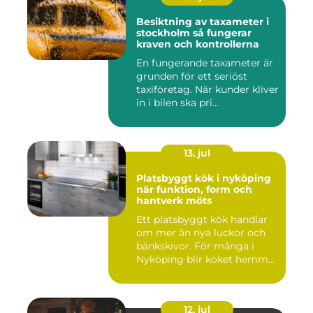
Besiktning av taxameter i
stockholm så fungerar
kraven och kontrollerna
En fungerande taxameter är
grunden för ett seriöst
taxiföretag. När kunder kliver
in i bilen ska pri...
13. jul
Platsbyggt kök i nyköping
när funktion, form och
hantverk möts
Ett platsbyggt kök handlar
om mer än nya luckor och
bänkskivor. För många i
Nyköping blir köket hemm...
12. jul