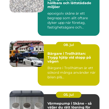
hållbara och lättstädade
miljöer
epoxigolv skåne är ett
begrepp som allt oftare
dyker upp när företag,
fastighetsägare och
privatpers...
08. jul
Bärgare i Trollhättan:
Trygg hjälp vid stopp på
vägen
Bärgare i Trollhättan är ett
sökord många använder när
bilen pl&...
05. jul
Värmepump i Skåne – så
väljer du rätt lösning för