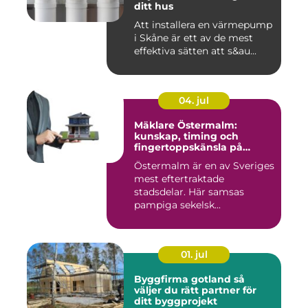
ditt hus
Att installera en värmepump
i Skåne är ett av de mest
effektiva sätten att s&au...
04. jul
Mäklare Östermalm:
kunskap, timing och
fingertoppskänsla på
stockholms mest klassiska
Östermalm är en av Sveriges
adress
mest eftertraktade
stadsdelar. Här samsas
pampiga sekelsk...
01. jul
Byggfirma gotland så
väljer du rätt partner för
ditt byggprojekt