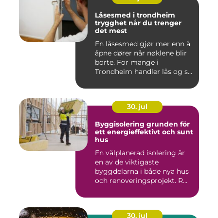
Låsesmed i trondheim
trygghet når du trenger
det mest
En låsesmed gjør mer enn å
åpne dører når nøklene blir
borte. For mange i
Trondheim handler lås og s...
30. jul
Byggisolering grunden för
ett energieffektivt och sunt
hus
En välplanerad isolering är
en av de viktigaste
byggdelarna i både nya hus
och renoveringsprojekt. R...
30. jul