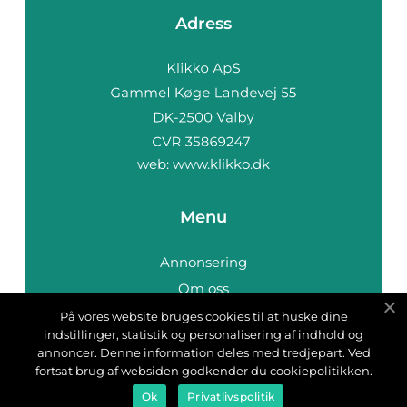
Adress
web:
www.klikko.dk
Menu
Annonsering
Om oss
Cookies
På vores website bruges cookies til at huske dine
indstillinger, statistik og personalisering af indhold og
Kontakta oss
annoncer. Denne information deles med tredjepart. Ved
Sitemap
fortsat brug af websiden godkender du cookiepolitikken.
Ok
Privatlivspolitik