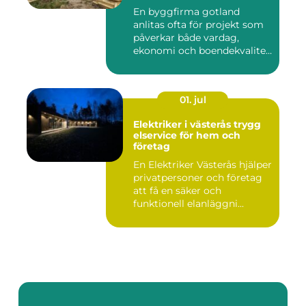
En byggfirma gotland
anlitas ofta för projekt som
påverkar både vardag,
ekonomi och boendekvalitet
u...
01. jul
Elektriker i västerås trygg
elservice för hem och
företag
En Elektriker Västerås hjälper
privatpersoner och företag
att få en säker och
funktionell elanläggni...