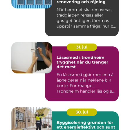
renovering och röjning
När hemmet ska renoveras,
trädgården rensas eller
garaget äntligen tömmas
uppstår samma fråga: hur b...
31. jul
Låsesmed i trondheim
trygghet når du trenger
det mest
En låsesmed gjør mer enn å
åpne dører når nøklene blir
borte. For mange i
Trondheim handler lås og s...
30. jul
Byggisolering grunden för
ett energieffektivt och sunt