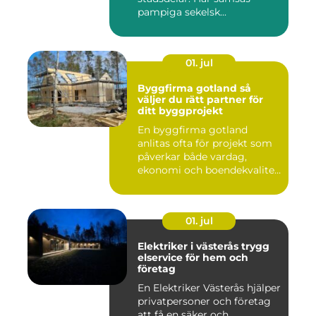
pampiga sekelsk...
01. jul
Byggfirma gotland så
väljer du rätt partner för
ditt byggprojekt
En byggfirma gotland
anlitas ofta för projekt som
påverkar både vardag,
ekonomi och boendekvalitet
u...
01. jul
Elektriker i västerås trygg
elservice för hem och
företag
En Elektriker Västerås hjälper
privatpersoner och företag
att få en säker och