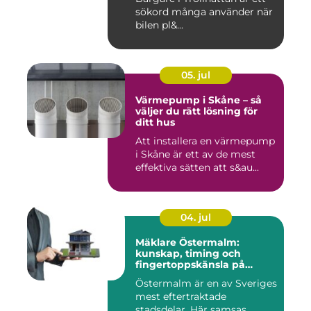
sökord många använder när
bilen pl&...
05. jul
Värmepump i Skåne – så
väljer du rätt lösning för
ditt hus
Att installera en värmepump
i Skåne är ett av de mest
effektiva sätten att s&au...
04. jul
Mäklare Östermalm:
kunskap, timing och
fingertoppskänsla på
stockholms mest klassiska
Östermalm är en av Sveriges
adress
mest eftertraktade
stadsdelar. Här samsas