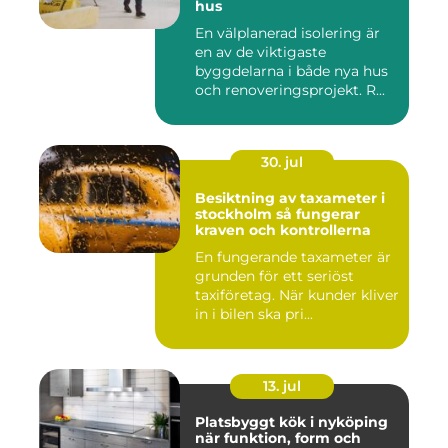
hus
En välplanerad isolering är
en av de viktigaste
byggdelarna i både nya hus
och renoveringsprojekt. R...
30. jul
Besiktning av taxameter i
stockholm så fungerar
kraven och kontrollerna
En fungerande taxameter är
grunden för ett seriöst
taxiföretag. När kunder kliver
in i bilen ska pri...
13. jul
Platsbyggt kök i nyköping
när funktion, form och