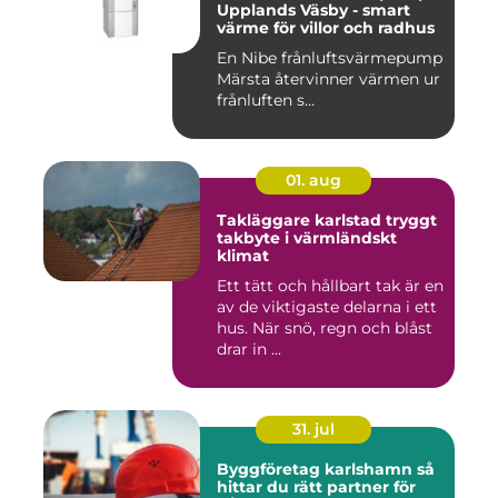
Upplands Väsby - smart
värme för villor och radhus
En Nibe frånluftsvärmepump
Märsta återvinner värmen ur
frånluften s...
01. aug
Takläggare karlstad tryggt
takbyte i värmländskt
klimat
Ett tätt och hållbart tak är en
av de viktigaste delarna i ett
hus. När snö, regn och blåst
drar in ...
31. jul
Byggföretag karlshamn så
hittar du rätt partner för