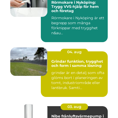
Rörmokare i Nyköping:
Trygg VVS-hjälp för hem
och företag
Rörmokare i Nyköping är ett
begrepp som många
förknippar med trygghet
n&au...
04. aug
Grindar funktion, trygghet
och form i samma lösning
grindar är en detalj som ofta
glöms bort i planeringen av
tomt, industriområde eller
lantbruk. Samti...
03. aug
Nibe frånluftsvärmepump i