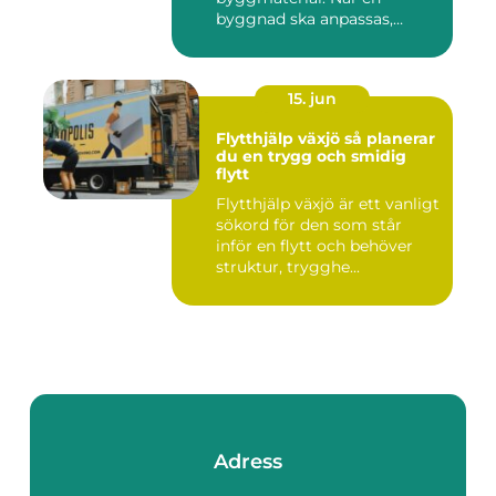
byggnad ska anpassas,
renoveras...
15. jun
Flytthjälp växjö så planerar
du en trygg och smidig
flytt
Flytthjälp växjö är ett vanligt
sökord för den som står
inför en flytt och behöver
struktur, trygghe...
Adress