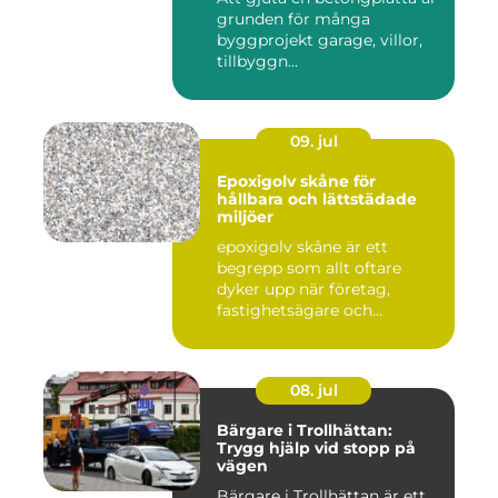
grunden för många
byggprojekt garage, villor,
tillbyggn...
09. jul
Epoxigolv skåne för
hållbara och lättstädade
miljöer
epoxigolv skåne är ett
begrepp som allt oftare
dyker upp när företag,
fastighetsägare och
privatpers...
08. jul
Bärgare i Trollhättan:
Trygg hjälp vid stopp på
vägen
Bärgare i Trollhättan är ett