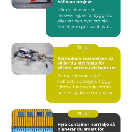
hållbara projekt
När du planerar en
renovering, en tillbyggnad
eller ett helt nytt projekt i
Karlshamn gör valet av b...
31. jul
Rörmokare i sandviken så
väljer du rätt hjälp för
värme, vatten och badrum
En bra rörmokare gör
skillnad i vardagen. Trygg
värme, fungerande vatten
och ett badrum som håller
t...
31. jul
Hyra container norrtälje så
planerar du smart för