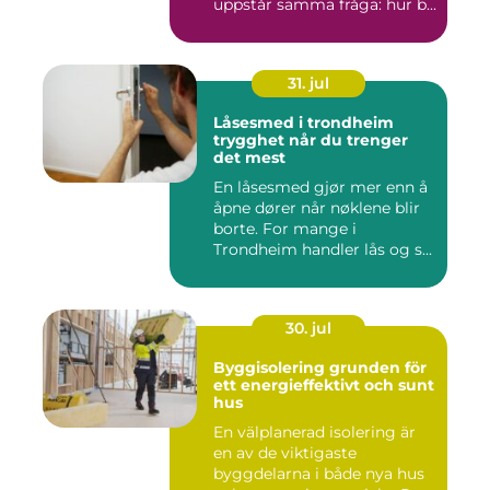
uppstår samma fråga: hur b...
31. jul
Låsesmed i trondheim
trygghet når du trenger
det mest
En låsesmed gjør mer enn å
åpne dører når nøklene blir
borte. For mange i
Trondheim handler lås og s...
30. jul
Byggisolering grunden för
ett energieffektivt och sunt
hus
En välplanerad isolering är
en av de viktigaste
byggdelarna i både nya hus