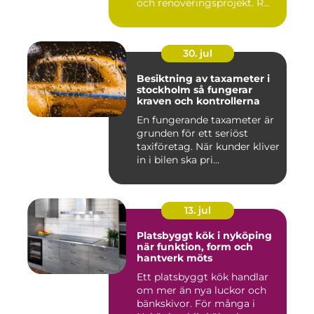
och renoveringsprojekt. R...
30. jul
Besiktning av taxameter i
stockholm så fungerar
kraven och kontrollerna
En fungerande taxameter är
grunden för ett seriöst
taxiföretag. När kunder kliver
in i bilen ska pri...
13. jul
Platsbyggt kök i nyköping
när funktion, form och
hantverk möts
Ett platsbyggt kök handlar
om mer än nya luckor och
bänkskivor. För många i