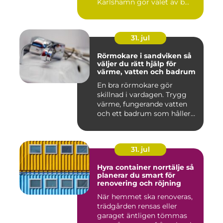
Karlshamn gör valet av b...
31. jul
Rörmokare i sandviken så
väljer du rätt hjälp för
värme, vatten och badrum
En bra rörmokare gör
skillnad i vardagen. Trygg
värme, fungerande vatten
och ett badrum som håller
t...
31. jul
Hyra container norrtälje så
planerar du smart för
renovering och röjning
När hemmet ska renoveras,
trädgården rensas eller
garaget äntligen tömmas