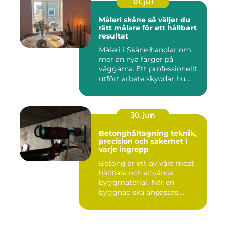
01. jul
Måleri skåne så väljer du
rätt målare för ett hållbart
resultat
Måleri i Skåne handlar om
mer än nya färger på
väggarna. Ett professionellt
utfört arbete skyddar hu...
30. jun
Betonghåltagning teknik,
precision och säkerhet i
varje ingrepp
Betong är ett av våra mest
hållbara och använda
byggmaterial. När en
byggnad ska anpassas,
renoveras...