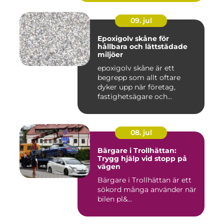
09. jul
Epoxigolv skåne för
hållbara och lättstädade
miljöer
epoxigolv skåne är ett
begrepp som allt oftare
dyker upp när företag,
fastighetsägare och
privatpers...
08. jul
Bärgare i Trollhättan:
Trygg hjälp vid stopp på
vägen
Bärgare i Trollhättan är ett
sökord många använder när
bilen pl&...