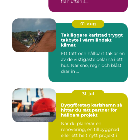
frånluften s...
01. aug
Takläggare karlstad tryggt
takbyte i värmländskt
klimat
Ett tätt och hållbart tak är en
av de viktigaste delarna i ett
hus. När snö, regn och blåst
drar in ...
31. jul
Byggföretag karlshamn så
hittar du rätt partner för
hållbara projekt
När du planerar en
renovering, en tillbyggnad
eller ett helt nytt projekt i