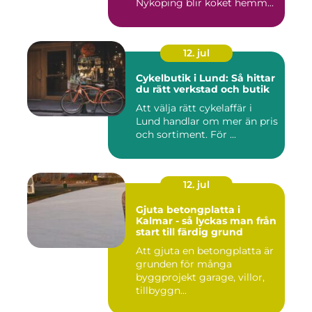
Nyköping blir köket hemm...
12. jul
Cykelbutik i Lund: Så hittar
du rätt verkstad och butik
Att välja rätt cykelaffär i
Lund handlar om mer än pris
och sortiment. För ...
12. jul
Gjuta betongplatta i
Kalmar - så lyckas man från
start till färdig grund
Att gjuta en betongplatta är
grunden för många
byggprojekt garage, villor,
tillbyggn...