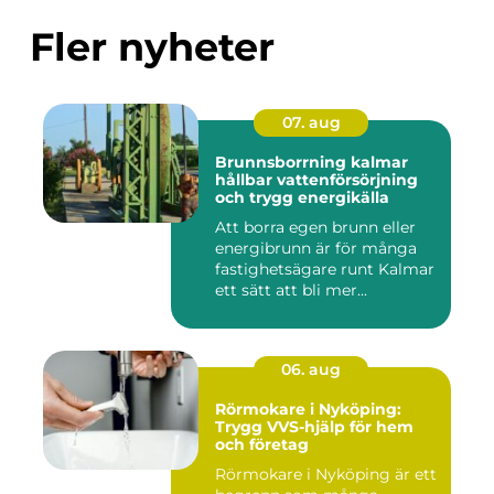
Fler nyheter
07. aug
Brunnsborrning kalmar
hållbar vattenförsörjning
och trygg energikälla
Att borra egen brunn eller
energibrunn är för många
fastighetsägare runt Kalmar
ett sätt att bli mer...
06. aug
Rörmokare i Nyköping:
Trygg VVS-hjälp för hem
och företag
Rörmokare i Nyköping är ett