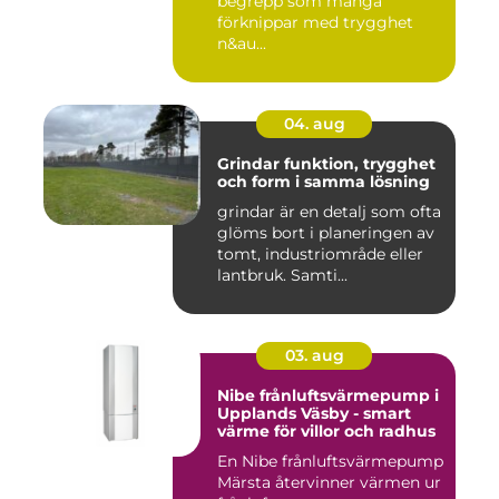
begrepp som många
förknippar med trygghet
n&au...
04. aug
Grindar funktion, trygghet
och form i samma lösning
grindar är en detalj som ofta
glöms bort i planeringen av
tomt, industriområde eller
lantbruk. Samti...
03. aug
Nibe frånluftsvärmepump i
Upplands Väsby - smart
värme för villor och radhus
En Nibe frånluftsvärmepump
Märsta återvinner värmen ur