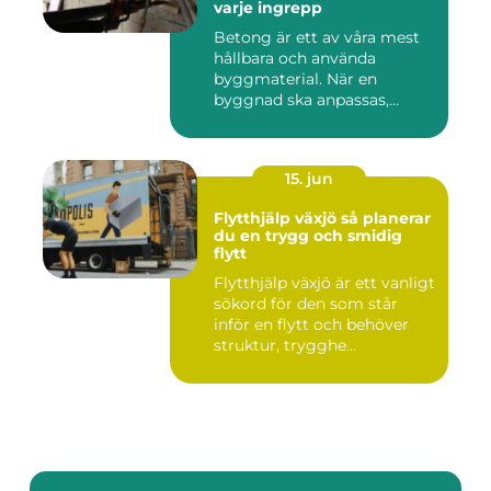
varje ingrepp
Betong är ett av våra mest
hållbara och använda
byggmaterial. När en
byggnad ska anpassas,
renoveras...
15. jun
Flytthjälp växjö så planerar
du en trygg och smidig
flytt
Flytthjälp växjö är ett vanligt
sökord för den som står
inför en flytt och behöver
struktur, trygghe...