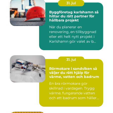
31. jul
Byggföretag karlshamn så
hittar du rätt partner för
hållbara projekt
När du planerar en
renovering, en tillbyggnad
eller ett helt nytt projekt i
Karlshamn gör valet av b...
31. jul
Rörmokare i sandviken så
väljer du rätt hjälp för
värme, vatten och badrum
En bra rörmokare gör
skillnad i vardagen. Trygg
värme, fungerande vatten
och ett badrum som håller
t...