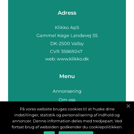
Adress
web:
www.klikko.dk
Menu
Annonsering
Om oss
Cookies
På vores website bruges cookies til at huske dine
indstillinger, statistik og personalisering af indhold og
Kontakta oss
annoncer. Denne information deles med tredjepart. Ved
Sitemap
fortsat brug af websiden godkender du cookiepolitikken.