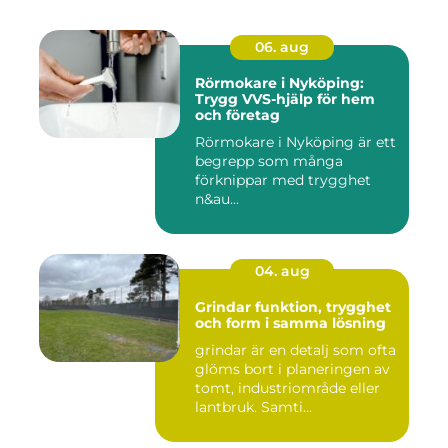
06. aug
Rörmokare i Nyköping:
Trygg VVS-hjälp för hem
och företag
Rörmokare i Nyköping är ett
begrepp som många
förknippar med trygghet
n&au...
04. aug
Grindar funktion, trygghet
och form i samma lösning
grindar är en detalj som ofta
glöms bort i planeringen av
tomt, industriområde eller
lantbruk. Samti...