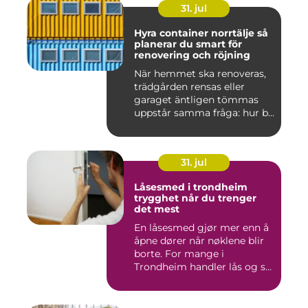
31. jul
Hyra container norrtälje så
planerar du smart för
renovering och röjning
När hemmet ska renoveras,
trädgården rensas eller
garaget äntligen tömmas
uppstår samma fråga: hur b...
31. jul
Låsesmed i trondheim
trygghet når du trenger
det mest
En låsesmed gjør mer enn å
åpne dører når nøklene blir
borte. For mange i
Trondheim handler lås og s...