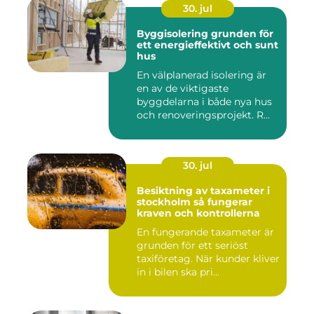
30. jul
Byggisolering grunden för
ett energieffektivt och sunt
hus
En välplanerad isolering är
en av de viktigaste
byggdelarna i både nya hus
och renoveringsprojekt. R...
30. jul
Besiktning av taxameter i
stockholm så fungerar
kraven och kontrollerna
En fungerande taxameter är
grunden för ett seriöst
taxiföretag. När kunder kliver
in i bilen ska pri...