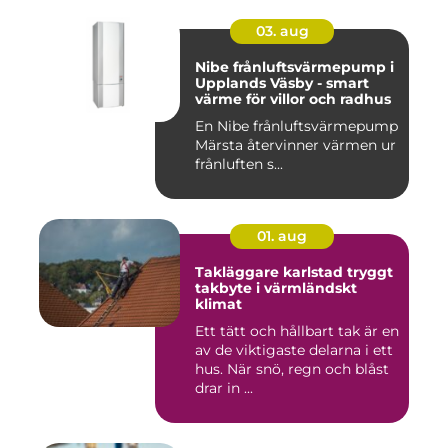
03. aug
Nibe frånluftsvärmepump i
Upplands Väsby - smart
värme för villor och radhus
En Nibe frånluftsvärmepump
Märsta återvinner värmen ur
frånluften s...
01. aug
Takläggare karlstad tryggt
takbyte i värmländskt
klimat
Ett tätt och hållbart tak är en
av de viktigaste delarna i ett
hus. När snö, regn och blåst
drar in ...