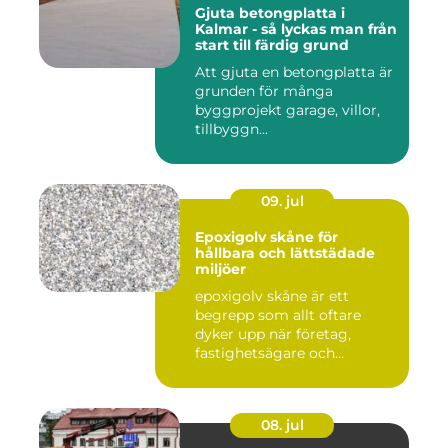
Gjuta betongplatta i
Kalmar - så lyckas man från
start till färdig grund
Att gjuta en betongplatta är
grunden för många
byggprojekt garage, villor,
tillbyggn...
09. jul
Epoxigolv skåne för
hållbara och lättstädade
miljöer
epoxigolv skåne är ett
begrepp som allt oftare
dyker upp när företag,
fastighetsägare och
privatpers...
08. jul