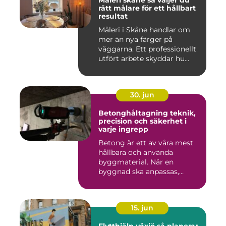
Måleri skåne så väljer du
rätt målare för ett hållbart
resultat
Måleri i Skåne handlar om
mer än nya färger på
väggarna. Ett professionellt
utfört arbete skyddar hu...
30. jun
Betonghåltagning teknik,
precision och säkerhet i
varje ingrepp
Betong är ett av våra mest
hållbara och använda
byggmaterial. När en
byggnad ska anpassas,
renoveras...
15. jun