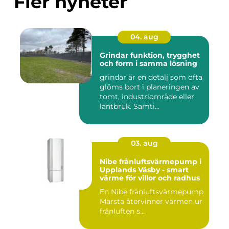
Fler nyheter
04. aug
Grindar funktion, trygghet
och form i samma lösning
grindar är en detalj som ofta
glöms bort i planeringen av
tomt, industriområde eller
lantbruk. Samti...
03. aug
Nibe frånluftsvärmepump i
Upplands Väsby - smart
värme för villor och radhus
En Nibe frånluftsvärmepump
Märsta återvinner värmen ur
frånluften s...