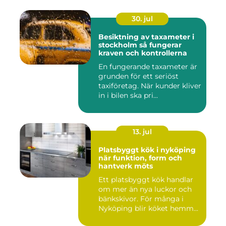
30. jul
Besiktning av taxameter i
stockholm så fungerar
kraven och kontrollerna
En fungerande taxameter är
grunden för ett seriöst
taxiföretag. När kunder kliver
in i bilen ska pri...
13. jul
Platsbyggt kök i nyköping
när funktion, form och
hantverk möts
Ett platsbyggt kök handlar
om mer än nya luckor och
bänkskivor. För många i
Nyköping blir köket hemm...