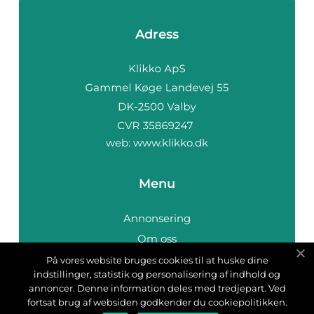
Adress
web:
www.klikko.dk
Menu
Annonsering
Om oss
Cookies
På vores website bruges cookies til at huske dine
indstillinger, statistik og personalisering af indhold og
Kontakta oss
annoncer. Denne information deles med tredjepart. Ved
Sitemap
fortsat brug af websiden godkender du cookiepolitikken.