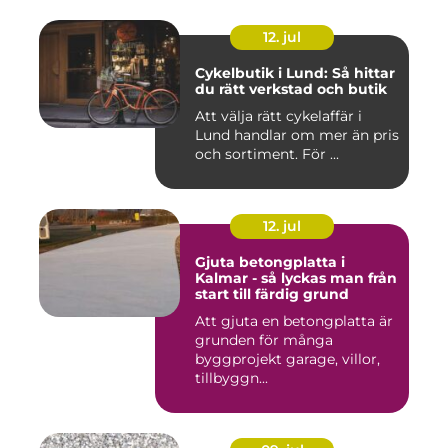
12. jul
Cykelbutik i Lund: Så hittar
du rätt verkstad och butik
Att välja rätt cykelaffär i
Lund handlar om mer än pris
och sortiment. För ...
12. jul
Gjuta betongplatta i
Kalmar - så lyckas man från
start till färdig grund
Att gjuta en betongplatta är
grunden för många
byggprojekt garage, villor,
tillbyggn...