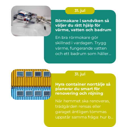
31. jul
Rörmokare i sandviken så
väljer du rätt hjälp för
värme, vatten och badrum
En bra rörmokare gör
skillnad i vardagen. Trygg
värme, fungerande vatten
och ett badrum som håller
t...
31. jul
Hyra container norrtälje så
planerar du smart för
renovering och röjning
När hemmet ska renoveras,
trädgården rensas eller
garaget äntligen tömmas
uppstår samma fråga: hur b...