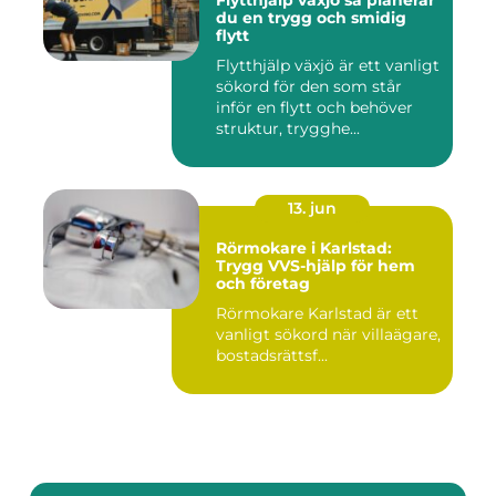
Flytthjälp växjö så planerar
du en trygg och smidig
flytt
Flytthjälp växjö är ett vanligt
sökord för den som står
inför en flytt och behöver
struktur, trygghe...
13. jun
Rörmokare i Karlstad:
Trygg VVS-hjälp för hem
och företag
Rörmokare Karlstad är ett
vanligt sökord när villaägare,
bostadsrättsf...