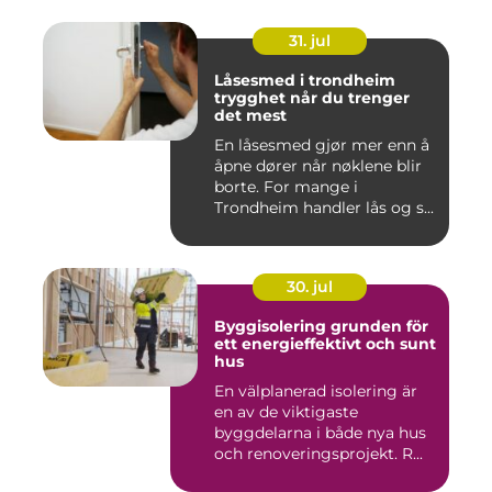
31. jul
Låsesmed i trondheim
trygghet når du trenger
det mest
En låsesmed gjør mer enn å
åpne dører når nøklene blir
borte. For mange i
Trondheim handler lås og s...
30. jul
Byggisolering grunden för
ett energieffektivt och sunt
hus
En välplanerad isolering är
en av de viktigaste
byggdelarna i både nya hus
och renoveringsprojekt. R...