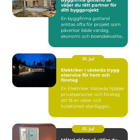
Byggfirma gotland så
väljer du rätt partner för
ditt byggprojekt
En byggfirma gotland
anlitas ofta för projekt som
påverkar både vardag,
ekonomi och boendekvalitet
u...
01. jul
Elektriker i västerås trygg
elservice för hem och
företag
En Elektriker Västerås hjälper
privatpersoner och företag
att få en säker och
funktionell elanläggni...
01. jul