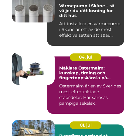
Värmepump i Skåne – så
väljer du rätt lösning för
ditt hus
Att installera en värmepump
i Skåne är ett av de mest
effektiva sätten att s&au...
04. jul
Mäklare Östermalm:
kunskap, timing och
fingertoppskänsla på
stockholms mest klassiska
Östermalm är en av Sveriges
adress
mest eftertraktade
stadsdelar. Här samsas
pampiga sekelsk...
01. jul