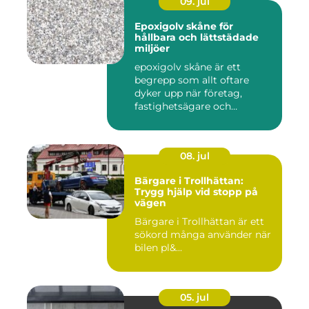
09. jul
Epoxigolv skåne för
hållbara och lättstädade
miljöer
epoxigolv skåne är ett
begrepp som allt oftare
dyker upp när företag,
fastighetsägare och
privatpers...
08. jul
Bärgare i Trollhättan:
Trygg hjälp vid stopp på
vägen
Bärgare i Trollhättan är ett
sökord många använder när
bilen pl&...
05. jul