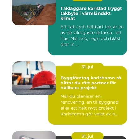
Takläggare karlstad tryggt
takbyte i värmländskt
klimat
Ett tätt och hållbart tak är en
av de viktigaste delarna i ett
hus. När snö, regn och blåst
drar in ...
31. jul
Byggföretag karlshamn så
hittar du rätt partner för
hållbara projekt
När du planerar en
renovering, en tillbyggnad
eller ett helt nytt projekt i
Karlshamn gör valet av b...
31. jul