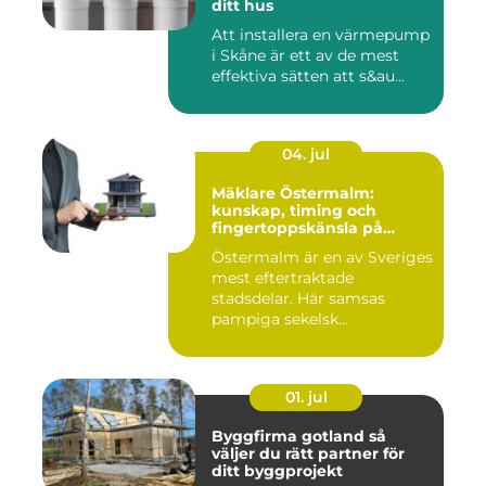
ditt hus
Att installera en värmepump
i Skåne är ett av de mest
effektiva sätten att s&au...
04. jul
Mäklare Östermalm:
kunskap, timing och
fingertoppskänsla på
stockholms mest klassiska
Östermalm är en av Sveriges
adress
mest eftertraktade
stadsdelar. Här samsas
pampiga sekelsk...
01. jul
Byggfirma gotland så
väljer du rätt partner för
ditt byggprojekt