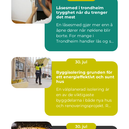
Låsesmed i trondheim
trygghet når du trenger
det mest
En låsesmed gjør mer enn å
åpne dører når nøklene blir
borte. For mange i
Trondheim handler lås og s...
30. jul
Byggisolering grunden för
ett energieffektivt och sunt
hus
En välplanerad isolering är
en av de viktigaste
byggdelarna i både nya hus
och renoveringsprojekt. R...
30. jul