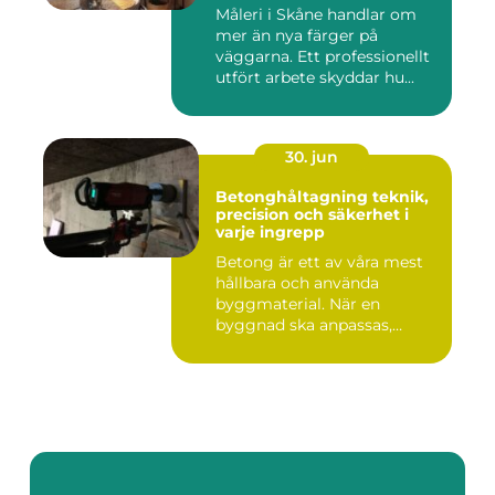
Måleri i Skåne handlar om
mer än nya färger på
väggarna. Ett professionellt
utfört arbete skyddar hu...
30. jun
Betonghåltagning teknik,
precision och säkerhet i
varje ingrepp
Betong är ett av våra mest
hållbara och använda
byggmaterial. När en
byggnad ska anpassas,
renoveras...