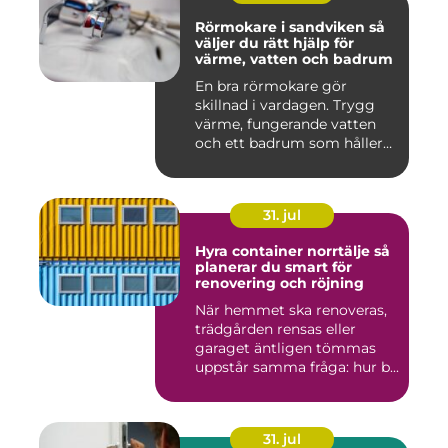
Rörmokare i sandviken så
väljer du rätt hjälp för
värme, vatten och badrum
En bra rörmokare gör
skillnad i vardagen. Trygg
värme, fungerande vatten
och ett badrum som håller
t...
31. jul
Hyra container norrtälje så
planerar du smart för
renovering och röjning
När hemmet ska renoveras,
trädgården rensas eller
garaget äntligen tömmas
uppstår samma fråga: hur b...
31. jul