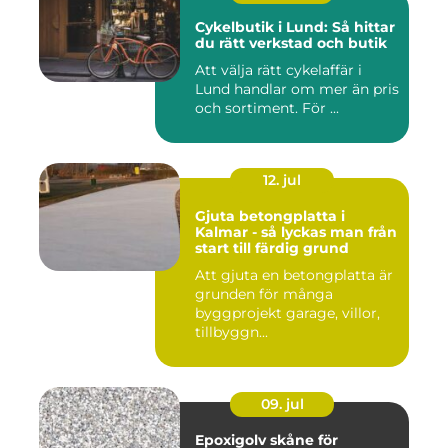
Cykelbutik i Lund: Så hittar
du rätt verkstad och butik
Att välja rätt cykelaffär i
Lund handlar om mer än pris
och sortiment. För ...
12. jul
Gjuta betongplatta i
Kalmar - så lyckas man från
start till färdig grund
Att gjuta en betongplatta är
grunden för många
byggprojekt garage, villor,
tillbyggn...
09. jul
Epoxigolv skåne för