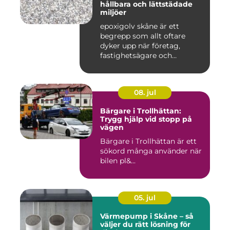
hållbara och lättstädade
miljöer
epoxigolv skåne är ett
begrepp som allt oftare
dyker upp när företag,
fastighetsägare och
privatpers...
08. jul
Bärgare i Trollhättan:
Trygg hjälp vid stopp på
vägen
Bärgare i Trollhättan är ett
sökord många använder när
bilen pl&...
05. jul
Värmepump i Skåne – så
väljer du rätt lösning för