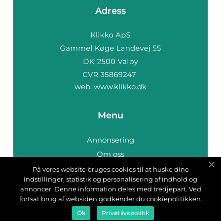
Adress
web:
www.klikko.dk
Menu
Annonsering
Om oss
Cookies
På vores website bruges cookies til at huske dine
indstillinger, statistik og personalisering af indhold og
Kontakta oss
annoncer. Denne information deles med tredjepart. Ved
Sitemap
fortsat brug af websiden godkender du cookiepolitikken.
Ok
Privatlivspolitik