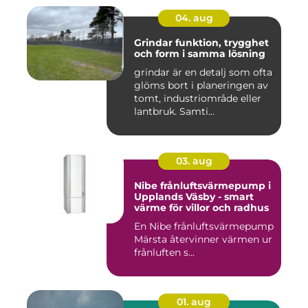
04. aug
Grindar funktion, trygghet
och form i samma lösning
grindar är en detalj som ofta
glöms bort i planeringen av
tomt, industriområde eller
lantbruk. Samti...
03. aug
Nibe frånluftsvärmepump i
Upplands Väsby - smart
värme för villor och radhus
En Nibe frånluftsvärmepump
Märsta återvinner värmen ur
frånluften s...
01. aug