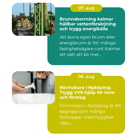
07. aug
Brunnsborrning kalmar
hållbar vattenförsörjning
och trygg energikälla
Att borra egen brunn eller
energibrunn är för många
fastighetsägare runt Kalmar
ett sätt att bli mer...
06. aug
Rörmokare i Nyköping:
Trygg VVS-hjälp för hem
och företag
Rörmokare i Nyköping är ett
begrepp som många
förknippar med trygghet
n&au...