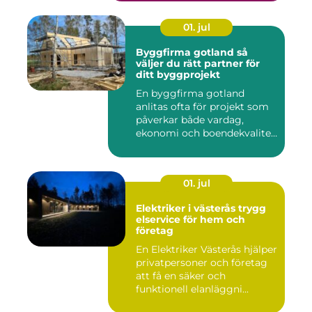
01. jul
Byggfirma gotland så
väljer du rätt partner för
ditt byggprojekt
En byggfirma gotland
anlitas ofta för projekt som
påverkar både vardag,
ekonomi och boendekvalitet
u...
01. jul
Elektriker i västerås trygg
elservice för hem och
företag
En Elektriker Västerås hjälper
privatpersoner och företag
att få en säker och
funktionell elanläggni...