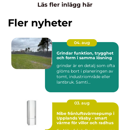
Läs fler inlägg här
Fler nyheter
04. aug
Grindar funktion, trygghet
och form i samma lösning
grindar är en detalj som ofta
glöms bort i planeringen av
tomt, industriområde eller
lantbruk. Samti...
03. aug
Nibe frånluftsvärmepump i
Upplands Väsby - smart
värme för villor och radhus