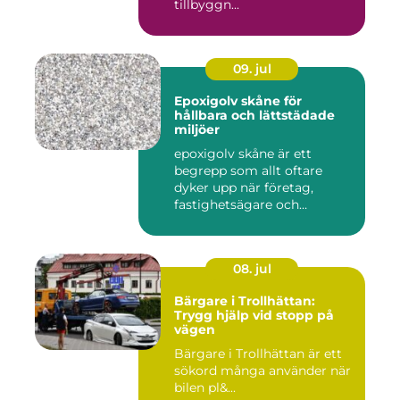
tillbyggn...
09. jul
Epoxigolv skåne för
hållbara och lättstädade
miljöer
epoxigolv skåne är ett
begrepp som allt oftare
dyker upp när företag,
fastighetsägare och
privatpers...
08. jul
Bärgare i Trollhättan:
Trygg hjälp vid stopp på
vägen
Bärgare i Trollhättan är ett
sökord många använder när
bilen pl&...