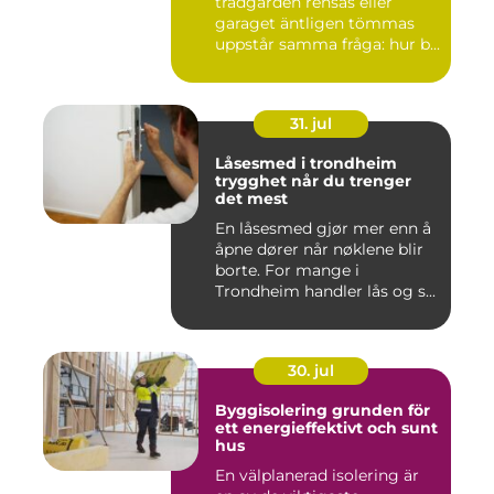
trädgården rensas eller
garaget äntligen tömmas
uppstår samma fråga: hur b...
31. jul
Låsesmed i trondheim
trygghet når du trenger
det mest
En låsesmed gjør mer enn å
åpne dører når nøklene blir
borte. For mange i
Trondheim handler lås og s...
30. jul
Byggisolering grunden för
ett energieffektivt och sunt
hus
En välplanerad isolering är