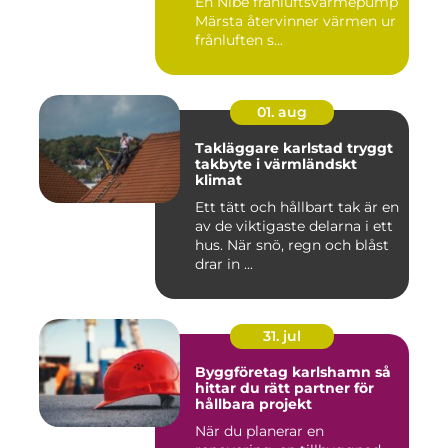
En Nibe frånluftsvärmepump
Märsta återvinner värmen ur
frånluften s...
01. aug
Takläggare karlstad tryggt
takbyte i värmländskt
klimat
Ett tätt och hållbart tak är en
av de viktigaste delarna i ett
hus. När snö, regn och blåst
drar in ...
31. jul
Byggföretag karlshamn så
hittar du rätt partner för
hållbara projekt
När du planerar en