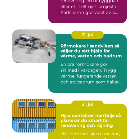
renovering, en tillbyggnad
eller ett helt nytt projekt i
Karlshamn gör valet av b...
31. jul
Rörmokare i sandviken så
väljer du rätt hjälp för
värme, vatten och badrum
En bra rörmokare gör
skillnad i vardagen. Trygg
värme, fungerande vatten
och ett badrum som håller
t...
31. jul
Hyra container norrtälje så
planerar du smart för
renovering och röjning
När hemmet ska renoveras,