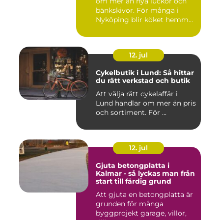
om mer än nya luckor och
bänkskivor. För många i
Nyköping blir köket hemm...
12. jul
Cykelbutik i Lund: Så hittar
du rätt verkstad och butik
Att välja rätt cykelaffär i
Lund handlar om mer än pris
och sortiment. För ...
12. jul
Gjuta betongplatta i
Kalmar - så lyckas man från
start till färdig grund
Att gjuta en betongplatta är
grunden för många
byggprojekt garage, villor,