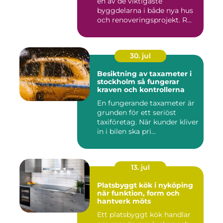
en av de viktigaste
byggdelarna i både nya hus
och renoveringsprojekt. R...
30. jul
Besiktning av taxameter i
stockholm så fungerar
kraven och kontrollerna
En fungerande taxameter är
grunden för ett seriöst
taxiföretag. När kunder kliver
in i bilen ska pri...
13. jul
Platsbyggt kök i nyköping
när funktion, form och
hantverk möts
Ett platsbyggt kök handlar