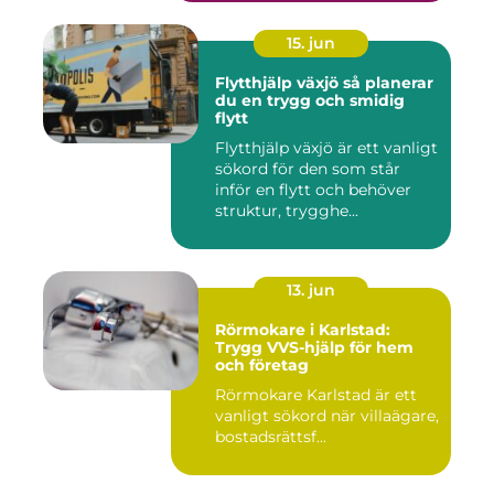
15. jun
Flytthjälp växjö så planerar
du en trygg och smidig
flytt
Flytthjälp växjö är ett vanligt
sökord för den som står
inför en flytt och behöver
struktur, trygghe...
13. jun
Rörmokare i Karlstad:
Trygg VVS-hjälp för hem
och företag
Rörmokare Karlstad är ett
vanligt sökord när villaägare,
bostadsrättsf...