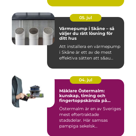
05. jul
Värmepump i Skåne – så
väljer du rätt lösning för
ditt hus
Att installera en värmepump
i Skåne är ett av de mest
effektiva sätten att s&au...
04. jul
Mäklare Östermalm:
kunskap, timing och
fingertoppskänsla på
stockholms mest klassiska
Östermalm är en av Sveriges
adress
mest eftertraktade
stadsdelar. Här samsas
pampiga sekelsk...