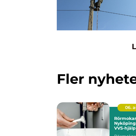
L
Fler nyhet
06. 
Rörmokar
Nyköping
VVS-hjälp
och föret