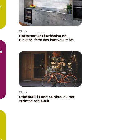
en
en
13. jul
Platsbyggt kök i nyköping när
funktion, form och hantverk möts
Så
12. jul
Cykelbutik i Lund: Så hittar du rätt
verkstad och butik