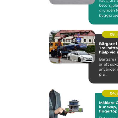
Att gjuta 
betongpla
grunden 
byggproje
villor, till
08. j
Bärgare i
Trollhätt
hjälp vid
vägen
Bärgare i 
är ett sö
använder 
pl&...
04. j
Mäklare 
kunskap, 
fingertop
på stock