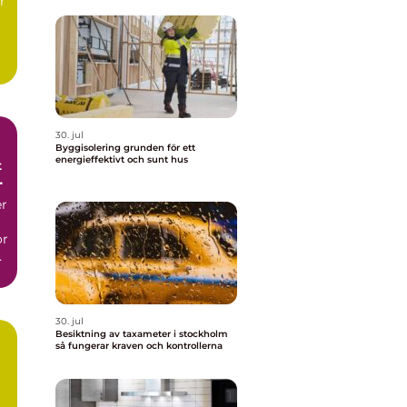
r
30. jul
Byggisolering grunden för ett
energieffektivt och sunt hus
er
or
30. jul
Besiktning av taxameter i stockholm
så fungerar kraven och kontrollerna
h