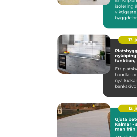
En välpla
isolering 
viktigaste
byggdelar
nya hus o
renoverin
R...
13. j
Platsbygg
nyköping nä
funktion,
hantverk
Ett plats
handlar o
nya lucko
bänkskivor
många i 
blir köket
12. j
Gjuta bet
Kalmar - 
man från s
färdig gr