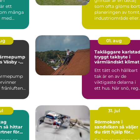
 i
grindar är en detalj
är ett
som ofta glöms bort
som många
planeringen av tomt
r med
industriområde eller
&au...
lantbruk. Samti...
aug
01. aug
Takläggare karlsta
svärmepump
tryggt takbyte i
s Väsby -
värmländskt klimat
me för
Ett tätt och hållbart
 radhus
svärmepump
tak är en av de
ervinner
viktigaste delarna i
 frånluften
ett hus. När snö, reg
och blåst drar in ...
ul
31. jul
tag
Rörmokare i
tar
sandviken så väljer
rtner för
du rätt hjälp för
projekt
värme, vatten och