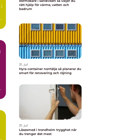
Rörmokare i sandviken så väljer du
rätt hjälp för värme, vatten och
 i
badrum
,
d
31. jul
Hyra container norrtälje så planerar du
smart för renovering och röjning
n
31. jul
Låsesmed i trondheim trygghet når
du trenger det mest