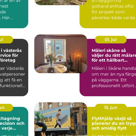
 är en av
En byggfirma
 adress
mest
gotland anlitas ofta
ade
för projekt som
. Här
påverkar både varda
ampiga
ekonomi och
boendekvalitet u...
ul
01. jul
 i västerås
Måleri skåne så
rvice för
väljer du rätt målar
företag
för ett hållbart
resultat
ker Västerås
Måleri i Skåne handl
ivatpersoner
om mer än nya färg
g att få en
på väggarna. Ett
funktionell
professionellt utfört
..
arbete skyddar hu...
jun
15. jun
ltagning
Flytthjälp växjö så
recision och
planerar du en tryg
 varje
och smidig flytt