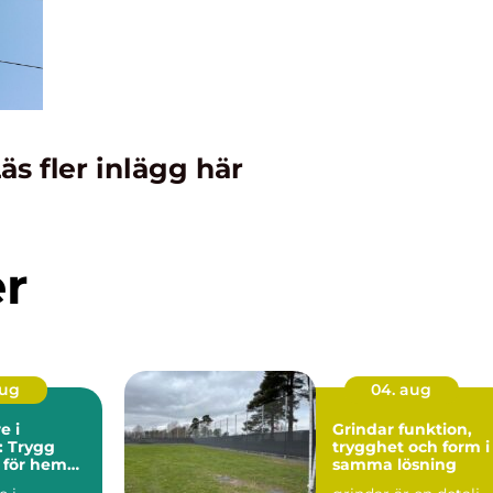
äs fler inlägg här
er
aug
04. aug
e i
Grindar funktion,
: Trygg
trygghet och form i
 för hem
samma lösning
ag