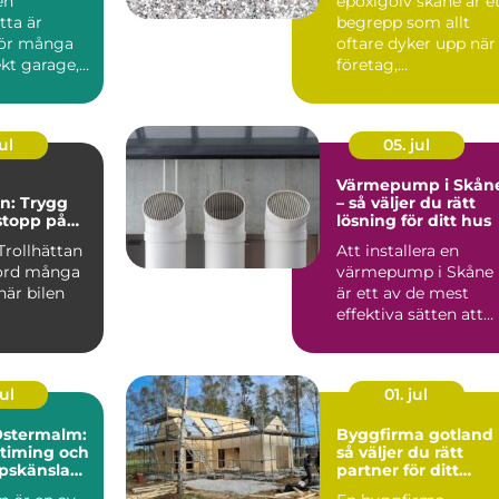
en
epoxigolv skåne är e
tta är
begrepp som allt
för många
oftare dyker upp när
kt garage,
företag,
byggn...
fastighetsägare och
privatpers...
ul
05. jul
Värmepump i Skån
an: Trygg
– så väljer du rätt
 stopp på
lösning för ditt hus
Trollhättan
Att installera en
kord många
värmepump i Skåne
när bilen
är ett av de mest
effektiva sätten att
s&au...
ul
01. jul
Östermalm:
Byggfirma gotland
timing och
så väljer du rätt
pskänsla
partner för ditt
holms mest
byggprojekt