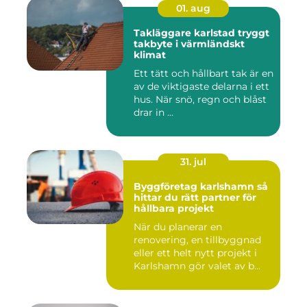
01. aug
Takläggare karlstad tryggt
takbyte i värmländskt
klimat
Ett tätt och hållbart tak är en
av de viktigaste delarna i ett
hus. När snö, regn och blåst
drar in ...
31. jul
Byggföretag karlshamn så
hittar du rätt partner för
hållbara projekt
När du planerar en
renovering, en tillbyggnad
eller ett helt nytt projekt i
Karlshamn gör valet av b...