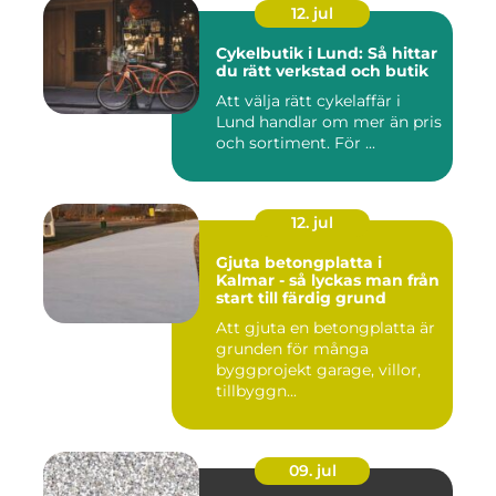
12. jul
Cykelbutik i Lund: Så hittar
du rätt verkstad och butik
Att välja rätt cykelaffär i
Lund handlar om mer än pris
och sortiment. För ...
12. jul
Gjuta betongplatta i
Kalmar - så lyckas man från
start till färdig grund
Att gjuta en betongplatta är
grunden för många
byggprojekt garage, villor,
tillbyggn...
09. jul