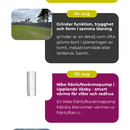
04. aug
Grindar funktion, trygghet
och form i samma lösning
grindar är en detalj som ofta
glöms bort i planeringen av
tomt, industriområde eller
lantbruk. Samti...
03. aug
Nibe frånluftsvärmepump i
Upplands Väsby - smart
värme för villor och radhus
En Nibe frånluftsvärmepump
Märsta återvinner värmen ur
frånluften s...