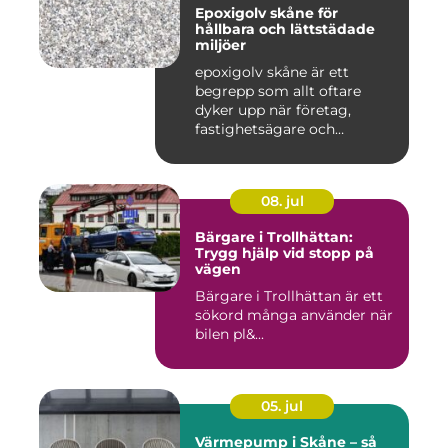
Epoxigolv skåne för
hållbara och lättstädade
miljöer
epoxigolv skåne är ett
begrepp som allt oftare
dyker upp när företag,
fastighetsägare och
privatpers...
08. jul
Bärgare i Trollhättan:
Trygg hjälp vid stopp på
vägen
Bärgare i Trollhättan är ett
sökord många använder när
bilen pl&...
05. jul
Värmepump i Skåne – så