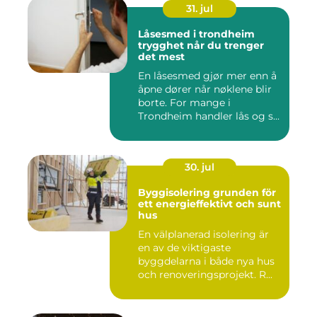
31. jul
Låsesmed i trondheim
trygghet når du trenger
det mest
En låsesmed gjør mer enn å
åpne dører når nøklene blir
borte. For mange i
Trondheim handler lås og s...
30. jul
Byggisolering grunden för
ett energieffektivt och sunt
hus
En välplanerad isolering är
en av de viktigaste
byggdelarna i både nya hus
och renoveringsprojekt. R...