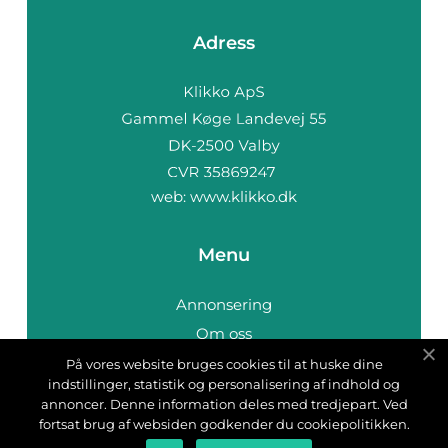
Adress
web:
www.klikko.dk
Menu
Annonsering
Om oss
Cookies
På vores website bruges cookies til at huske dine
indstillinger, statistik og personalisering af indhold og
Kontakta oss
annoncer. Denne information deles med tredjepart. Ved
Sitemap
fortsat brug af websiden godkender du cookiepolitikken.