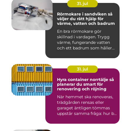
31. jul
Rörmokare i sandviken så
väljer du rätt hjälp för
värme, vatten och badrum
En bra rörmokare gör
skillnad i vardagen. Trygg
värme, fungerande vatten
och ett badrum som håller
t...
31. jul
Hyra container norrtälje så
planerar du smart för
renovering och röjning
När hemmet ska renoveras,
trädgården rensas eller
garaget äntligen tömmas
uppstår samma fråga: hur b...