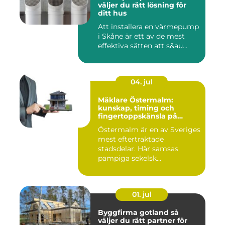
väljer du rätt lösning för
ditt hus
Att installera en värmepump
i Skåne är ett av de mest
effektiva sätten att s&au...
04. jul
Mäklare Östermalm:
kunskap, timing och
fingertoppskänsla på
stockholms mest klassiska
Östermalm är en av Sveriges
adress
mest eftertraktade
stadsdelar. Här samsas
pampiga sekelsk...
01. jul
Byggfirma gotland så
väljer du rätt partner för