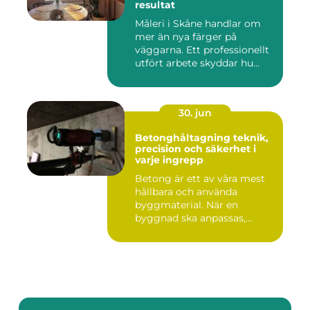
resultat
Måleri i Skåne handlar om
mer än nya färger på
väggarna. Ett professionellt
utfört arbete skyddar hu...
30. jun
Betonghåltagning teknik,
precision och säkerhet i
varje ingrepp
Betong är ett av våra mest
hållbara och använda
byggmaterial. När en
byggnad ska anpassas,
renoveras...