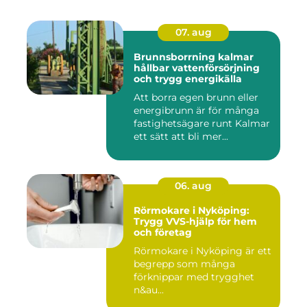
07. aug
Brunnsborrning kalmar
hållbar vattenförsörjning
och trygg energikälla
Att borra egen brunn eller
energibrunn är för många
fastighetsägare runt Kalmar
ett sätt att bli mer...
06. aug
Rörmokare i Nyköping:
Trygg VVS-hjälp för hem
och företag
Rörmokare i Nyköping är ett
begrepp som många
förknippar med trygghet
n&au...