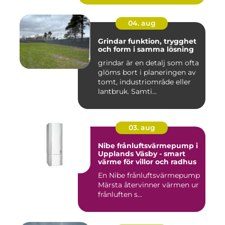
04. aug
Grindar funktion, trygghet
och form i samma lösning
grindar är en detalj som ofta
glöms bort i planeringen av
tomt, industriområde eller
lantbruk. Samti...
03. aug
Nibe frånluftsvärmepump i
Upplands Väsby - smart
värme för villor och radhus
En Nibe frånluftsvärmepump
Märsta återvinner värmen ur
frånluften s...