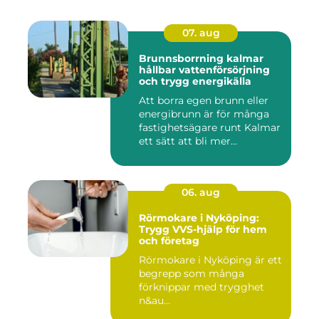
07. aug
Brunnsborrning kalmar
hållbar vattenförsörjning
och trygg energikälla
Att borra egen brunn eller
energibrunn är för många
fastighetsägare runt Kalmar
ett sätt att bli mer...
06. aug
Rörmokare i Nyköping:
Trygg VVS-hjälp för hem
och företag
Rörmokare i Nyköping är ett
begrepp som många
förknippar med trygghet
n&au...