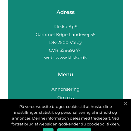
Adress
web:
www.klikko.dk
Menu
Annonsering
Om oss
Cookies
På vores website bruges cookies til at huske dine
indstillinger, statistik og personalisering af indhold og
Kontakta oss
annoncer. Denne information deles med tredjepart. Ved
Sitemap
fortsat brug af websiden godkender du cookiepolitikken.