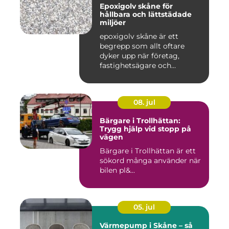
Epoxigolv skåne för
hållbara och lättstädade
miljöer
epoxigolv skåne är ett
begrepp som allt oftare
dyker upp när företag,
fastighetsägare och
privatpers...
08. jul
Bärgare i Trollhättan:
Trygg hjälp vid stopp på
vägen
Bärgare i Trollhättan är ett
sökord många använder när
bilen pl&...
05. jul
Värmepump i Skåne – så