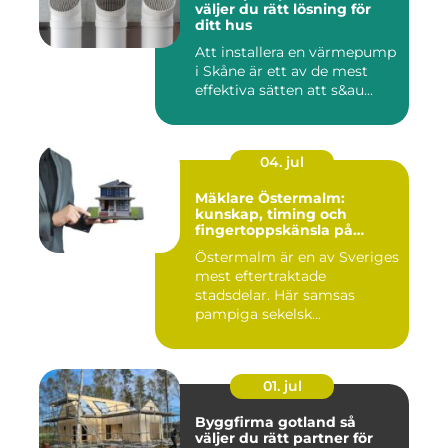
väljer du rätt lösning för
ditt hus
Att installera en värmepump
i Skåne är ett av de mest
effektiva sätten att s&au...
04. jul
Mäklare Östermalm:
kunskap, timing och
fingertoppskänsla på
stockholms mest klassiska
Östermalm är en av Sveriges
adress
mest eftertraktade
stadsdelar. Här samsas
pampiga sekelsk...
01. jul
Byggfirma gotland så
väljer du rätt partner för