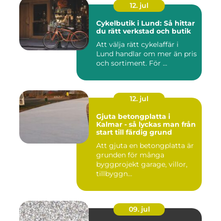
12. jul
Cykelbutik i Lund: Så hittar
du rätt verkstad och butik
Att välja rätt cykelaffär i
Lund handlar om mer än pris
och sortiment. För ...
12. jul
Gjuta betongplatta i
Kalmar - så lyckas man från
start till färdig grund
Att gjuta en betongplatta är
grunden för många
byggprojekt garage, villor,
tillbyggn...
09. jul