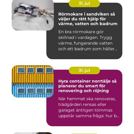
31. jul
Rörmokare i sandviken så
väljer du rätt hjälp för
värme, vatten och badrum
En bra rörmokare gör
skillnad i vardagen. Trygg
värme, fungerande vatten
och ett badrum som håller
t...
31. jul
Hyra container norrtälje så
planerar du smart för
renovering och röjning
När hemmet ska renoveras,
trädgården rensas eller
garaget äntligen tömmas
uppstår samma fråga: hur b...