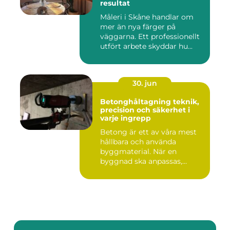
resultat
Måleri i Skåne handlar om
mer än nya färger på
väggarna. Ett professionellt
utfört arbete skyddar hu...
30. jun
Betonghåltagning teknik,
precision och säkerhet i
varje ingrepp
Betong är ett av våra mest
hållbara och använda
byggmaterial. När en
byggnad ska anpassas,
renoveras...