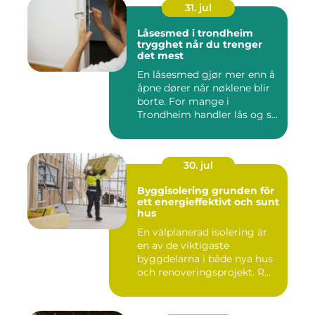
31. jul
Låsesmed i trondheim
trygghet når du trenger
det mest
En låsesmed gjør mer enn å
åpne dører når nøklene blir
borte. For mange i
Trondheim handler lås og s...
30. jul
Byggisolering grunden för
ett energieffektivt och sunt
hus
En välplanerad isolering är
en av de viktigaste
byggdelarna i både nya hus
och renoveringsprojekt. R...