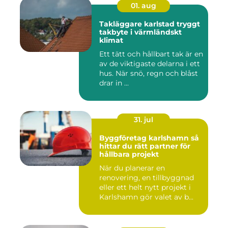
01. aug
Takläggare karlstad tryggt
takbyte i värmländskt
klimat
Ett tätt och hållbart tak är en
av de viktigaste delarna i ett
hus. När snö, regn och blåst
drar in ...
31. jul
Byggföretag karlshamn så
hittar du rätt partner för
hållbara projekt
När du planerar en
renovering, en tillbyggnad
eller ett helt nytt projekt i
Karlshamn gör valet av b...