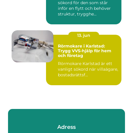
sökord för den som står
inför en flytt och behöver
struktur, trygghe...
13. jun
Rörmokare i Karlstad:
Trygg VVS-hjälp för hem
och företag
Rörmokare Karlstad är ett
vanligt sökord när villaägare,
bostadsrättsf...
Adress