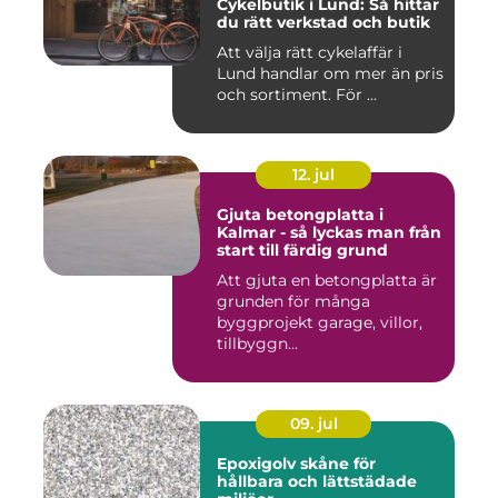
Cykelbutik i Lund: Så hittar
du rätt verkstad och butik
Att välja rätt cykelaffär i
Lund handlar om mer än pris
och sortiment. För ...
12. jul
Gjuta betongplatta i
Kalmar - så lyckas man från
start till färdig grund
Att gjuta en betongplatta är
grunden för många
byggprojekt garage, villor,
tillbyggn...
09. jul
Epoxigolv skåne för
hållbara och lättstädade