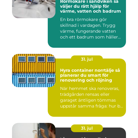
Rörmokare i sandviken så
väljer du rätt hjälp för
värme, vatten och badrum
En bra rörmokare gör
skillnad i vardagen. Trygg
värme, fungerande vatten
och ett badrum som håller
t...
31. jul
Hyra container norrtälje så
planerar du smart för
renovering och röjning
När hemmet ska renoveras,
trädgården rensas eller
garaget äntligen tömmas
uppstår samma fråga: hur b...
31. jul