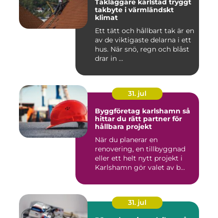
Takläggare karlstad tryggt
takbyte i värmländskt
klimat
Ett tätt och hållbart tak är en
av de viktigaste delarna i ett
hus. När snö, regn och blåst
drar in ...
31. jul
Byggföretag karlshamn så
hittar du rätt partner för
hållbara projekt
När du planerar en
renovering, en tillbyggnad
eller ett helt nytt projekt i
Karlshamn gör valet av b...
31. jul