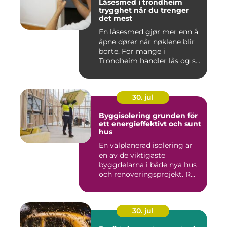
Låsesmed i trondheim
trygghet når du trenger
det mest
En låsesmed gjør mer enn å
åpne dører når nøklene blir
borte. For mange i
Trondheim handler lås og s...
30. jul
Byggisolering grunden för
ett energieffektivt och sunt
hus
En välplanerad isolering är
en av de viktigaste
byggdelarna i både nya hus
och renoveringsprojekt. R...
30. jul