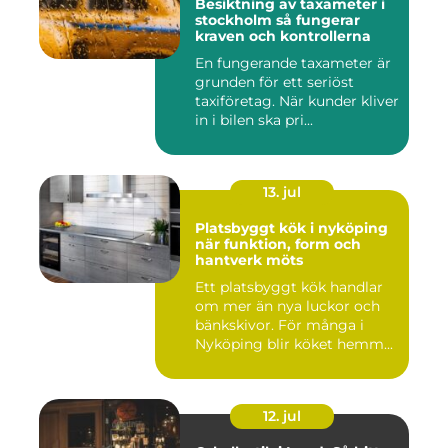
Besiktning av taxameter i
stockholm så fungerar
kraven och kontrollerna
En fungerande taxameter är
grunden för ett seriöst
taxiföretag. När kunder kliver
in i bilen ska pri...
13. jul
Platsbyggt kök i nyköping
när funktion, form och
hantverk möts
Ett platsbyggt kök handlar
om mer än nya luckor och
bänkskivor. För många i
Nyköping blir köket hemm...
12. jul