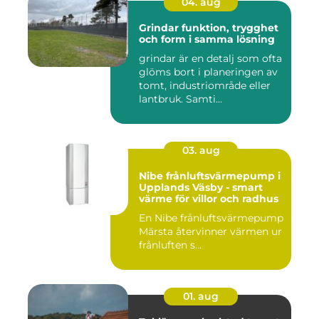
04. aug
Grindar funktion, trygghet
och form i samma lösning
grindar är en detalj som ofta
glöms bort i planeringen av
tomt, industriområde eller
lantbruk. Samti...
03. aug
Nibe frånluftsvärmepump i
Upplands Väsby - smart
värme för villor och radhus
En Nibe frånluftsvärmepump
Märsta återvinner värmen ur
frånluften s...
01. aug