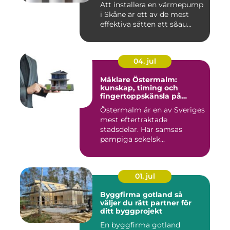
Att installera en värmepump
i Skåne är ett av de mest
effektiva sätten att s&au...
04. jul
Mäklare Östermalm:
kunskap, timing och
fingertoppskänsla på
stockholms mest klassiska
Östermalm är en av Sveriges
adress
mest eftertraktade
stadsdelar. Här samsas
pampiga sekelsk...
01. jul
Byggfirma gotland så
väljer du rätt partner för
ditt byggprojekt
En byggfirma gotland