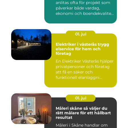
anlitas ofta för projekt som
påverkar både vardag,
ekonomi och boendekvalitet
u...
01. jul
Elektriker i västerås trygg
elservice för hem och
företag
En Elektriker Västerås hjälper
privatpersoner och företag
att få en säker och
funktionell elanläggni...
01. jul
Måleri skåne så väljer du
rätt målare för ett hållbart
resultat
Måleri i Skåne handlar om