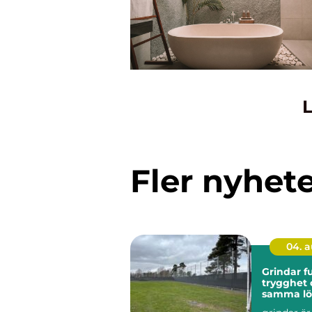
L
Fler nyhet
04. 
Grindar funktion,
trygghet 
samma lö