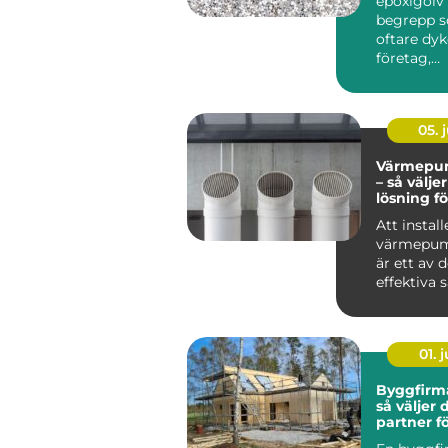
epoxigolv 
begrepp s
oftare dyk
företag,
fastighet
privatpers.
05. j
Värmepum
– så välje
lösning fö
Att install
värmepum
är ett av 
effektiva 
s&au...
01. j
Byggfirm
så väljer 
partner fö
byggproj