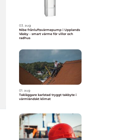
03. aug
Nibe frånluftsvärmepump i Upplands
Väsby - smart värme för villor och
radhus
01. aug
Takläggare karlstad tryggt takbyte i
värmländskt klimat