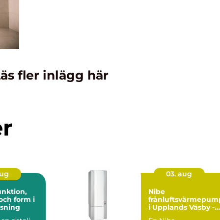
äs fler inlägg här
er
aug
03. aug
Nibe
och form i
frånluftsvärmepum
sning
i Upplands Väsby -
smart värme för