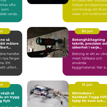
irma
En Elektriker Västerå
litas ofta
hjälper privatperson
kt som
och företag att få en
både vardag,
säker och funktionell
och
elanläggni...
itet u...
ul
30. jun
e så
Betonghåltagning
rätt målare
teknik, precision oc
llbart
säkerhet i varje
ingrepp
kåne handlar
Betong är ett av vår
 nya färger
mest hållbara och
na. Ett
använda
ellt utfört
byggmaterial. När e
ddar hu...
byggnad ska
anpassas, renoveras..
un
13. jun
växjö så
Rörmokare i
du en trygg
Karlstad: Trygg VVS
 flytt
hjälp för hem och
företag