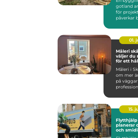
En byggf
gotland an
för proje
påverkar 
ekonomi 
boendekval
01. j
Måleri skån
väljer du 
för ett hå
resultat
Måleri i S
om mer än
på väggar
profession
arbete sky
15. j
Flytthjälp 
planerar 
och smidig