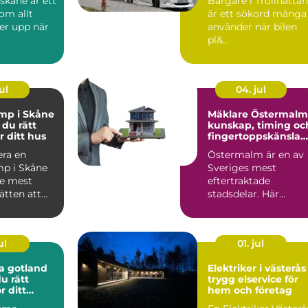
skåne är ett
Bärgare i Trollhättan
om allt
är ett sökord många
er upp när
använder när bilen
pl&...
sägare och
..
ul
04. jul
p i Skåne
Mäklare Östermalm
r du rätt
kunskap, timing oc
r ditt hus
fingertoppskänsla
på stockholms mes
era en
Östermalm är en av
klassiska adress
p i Skåne
Sveriges mest
de mest
eftertraktade
sätten att
stadsdelar. Här
samsas pampiga
sekelsk...
ul
01. jul
a gotland
Elektriker i västerås
du rätt
trygg elservice för
r ditt
hem och företag
ekt