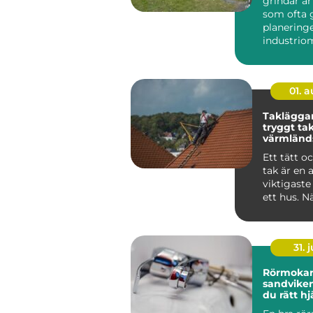
grindar är
som ofta 
planering
industriom
lantbruk. S
01. 
Takläggar
tryggt tak
värmländs
Ett tätt o
tak är en 
viktigaste
ett hus. N
och blåst dr
31. j
Rörmokar
sandviken så välj
du rätt hj
värme, va