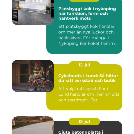
Platsbyggt kök i nyköping
när funktion, form och
hantverk möts
Ett platsbyggt kök handlar
om mer än nya luckor och
bänkskivor. För många i
Nyköping blir köket hemm...
12. jul
Cykelbutik i Lund: Så hittar
du rätt verkstad och butik
Att välja rätt cykelaffär i
Lund handlar om mer än pris
och sortiment. För ...
12. jul
Gjuta betongplatta i