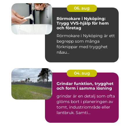
06. aug
Rörmokare i Nyköping:
Trygg VVS-hjälp för hem
och företag
Rörmokare i Nyköping är ett
begrepp som många
förknippar med trygghet
n&au...
04. aug
Grindar funktion, trygghet
och form i samma lösning
grindar är en detalj som ofta
glöms bort i planeringen av
tomt, industriområde eller
lantbruk. Samti...