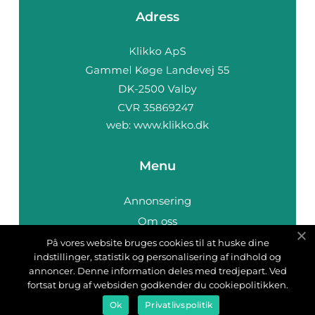
Adress
web:
www.klikko.dk
Menu
Annonsering
Om oss
Cookies
På vores website bruges cookies til at huske dine
indstillinger, statistik og personalisering af indhold og
Kontakta oss
annoncer. Denne information deles med tredjepart. Ved
Sitemap
fortsat brug af websiden godkender du cookiepolitikken.
Ok
Privatlivspolitik