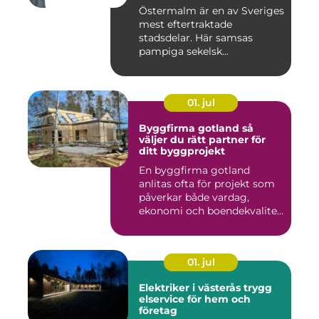
stockholms mest klassiska
Östermalm är en av Sveriges
adress
mest eftertraktade
stadsdelar. Här samsas
pampiga sekelsk...
01. jul
Byggfirma gotland så
väljer du rätt partner för
ditt byggprojekt
En byggfirma gotland
anlitas ofta för projekt som
påverkar både vardag,
ekonomi och boendekvalitet
u...
01. jul
Elektriker i västerås trygg
elservice för hem och
företag