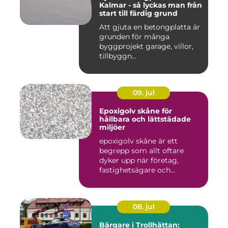
Kalmar - så lyckas man från
start till färdig grund
Att gjuta en betongplatta är
grunden för många
byggprojekt garage, villor,
tillbyggn...
09. jul
Epoxigolv skåne för
hållbara och lättstädade
miljöer
epoxigolv skåne är ett
begrepp som allt oftare
dyker upp när företag,
fastighetsägare och
privatpers...
08. jul
Bärgare i Trollhättan: