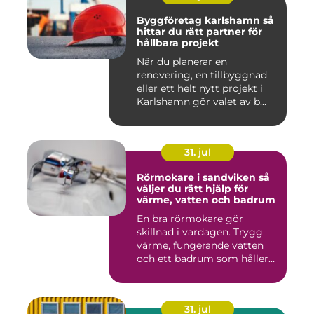
Byggföretag karlshamn så
hittar du rätt partner för
hållbara projekt
När du planerar en
renovering, en tillbyggnad
eller ett helt nytt projekt i
Karlshamn gör valet av b...
31. jul
Rörmokare i sandviken så
väljer du rätt hjälp för
värme, vatten och badrum
En bra rörmokare gör
skillnad i vardagen. Trygg
värme, fungerande vatten
och ett badrum som håller
t...
31. jul