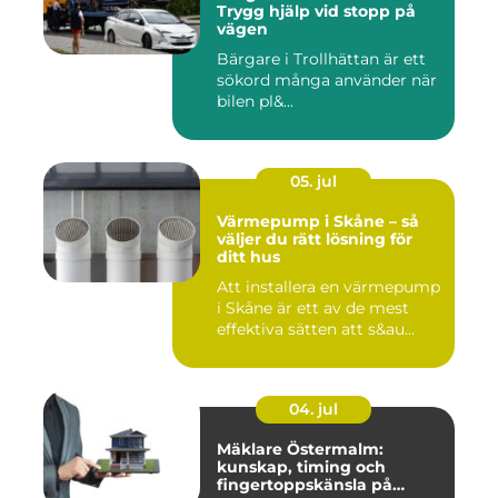
Trygg hjälp vid stopp på
vägen
Bärgare i Trollhättan är ett
sökord många använder när
bilen pl&...
05. jul
Värmepump i Skåne – så
väljer du rätt lösning för
ditt hus
Att installera en värmepump
i Skåne är ett av de mest
effektiva sätten att s&au...
04. jul
Mäklare Östermalm:
kunskap, timing och
fingertoppskänsla på