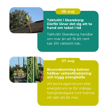
08. aug
Taktvätt i Skaraborg:
Därför lönar det sig att ta
hand om taket i tid
Taktvätt Skaraborg handlar
om mer än att få ett rent
tak. Ett välskött tak...
07. aug
Brunnsborrning kalmar
hållbar vattenförsörjning
och trygg energikälla
Att borra egen brunn eller
energibrunn är för många
fastighetsägare runt Kalmar
ett sätt att bli mer...