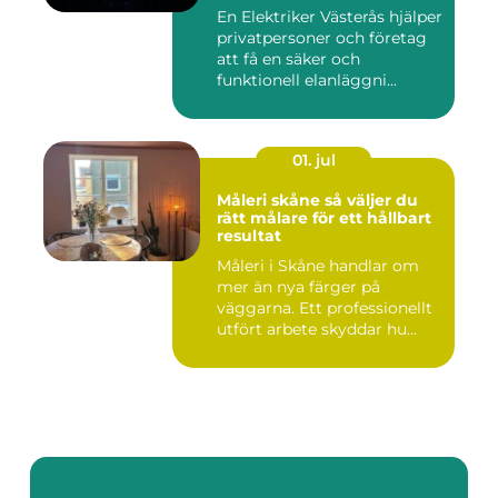
En Elektriker Västerås hjälper
privatpersoner och företag
att få en säker och
funktionell elanläggni...
01. jul
Måleri skåne så väljer du
rätt målare för ett hållbart
resultat
Måleri i Skåne handlar om
mer än nya färger på
väggarna. Ett professionellt
utfört arbete skyddar hu...