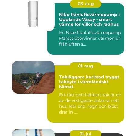
03. aug
Nibe frånluftsvärmepump i
Upplands Väsby - smart
värme för villor och radhus
En Nibe frånluftsvärmepump
Märsta återvinner värmen ur
frånluften s...
01. aug
Takläggare karlstad tryggt
takbyte i värmländskt
klimat
Ett tätt och hållbart tak är en
av de viktigaste delarna i ett
hus. När snö, regn och blåst
drar in ...
31. jul