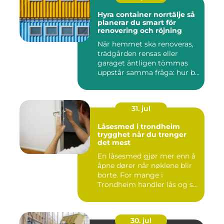
Hyra container norrtälje så
planerar du smart för
renovering och röjning
När hemmet ska renoveras,
trädgården rensas eller
garaget äntligen tömmas
uppstår samma fråga: hur b...
31. jul
Låsesmed i trondheim
trygghet når du trenger
det mest
En låsesmed gjør mer enn å
åpne dører når nøklene blir
borte. For mange i
Trondheim handler lås og s...
30. jul