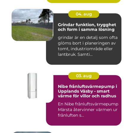
04. aug
Grindar funktion, trygghet
och form i samma lösning
grindar är en detalj som ofta
glöms bort i planeringen av
tomt, industriområde eller
lantbruk. Samti...
03. aug
Nibe frånluftsvärmepump i
Upplands Väsby - smart
värme för villor och radhus
En Nibe frånluftsvärmepump
Märsta återvinner värmen ur
frånluften s...