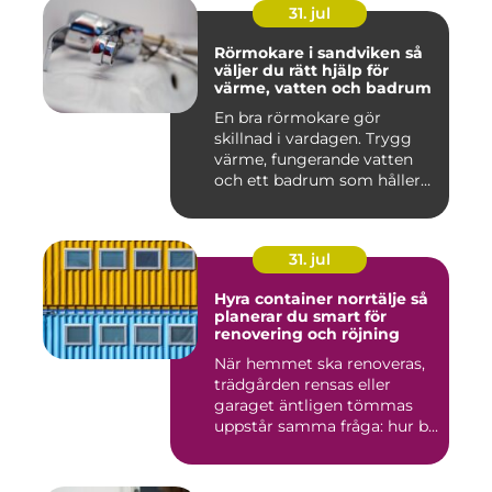
31. jul
Rörmokare i sandviken så
väljer du rätt hjälp för
värme, vatten och badrum
En bra rörmokare gör
skillnad i vardagen. Trygg
värme, fungerande vatten
och ett badrum som håller
t...
31. jul
Hyra container norrtälje så
planerar du smart för
renovering och röjning
När hemmet ska renoveras,
trädgården rensas eller
garaget äntligen tömmas
uppstår samma fråga: hur b...