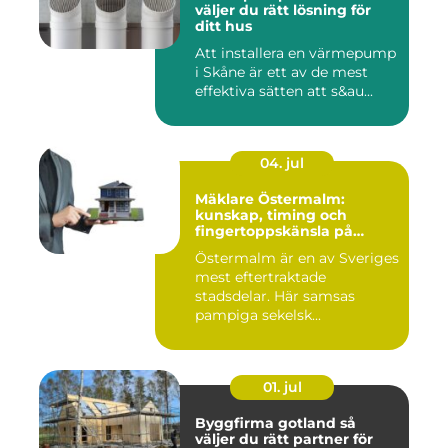
väljer du rätt lösning för
ditt hus
Att installera en värmepump
i Skåne är ett av de mest
effektiva sätten att s&au...
04. jul
Mäklare Östermalm:
kunskap, timing och
fingertoppskänsla på
stockholms mest klassiska
Östermalm är en av Sveriges
adress
mest eftertraktade
stadsdelar. Här samsas
pampiga sekelsk...
01. jul
Byggfirma gotland så
väljer du rätt partner för