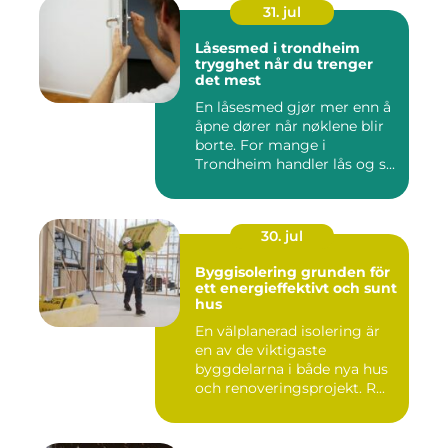
31. jul
Låsesmed i trondheim
trygghet når du trenger
det mest
En låsesmed gjør mer enn å
åpne dører når nøklene blir
borte. For mange i
Trondheim handler lås og s...
30. jul
Byggisolering grunden för
ett energieffektivt och sunt
hus
En välplanerad isolering är
en av de viktigaste
byggdelarna i både nya hus
och renoveringsprojekt. R...