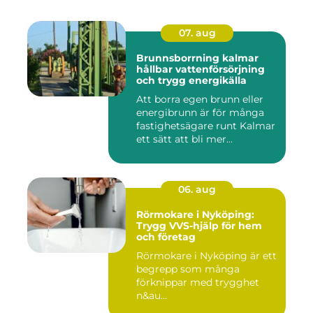
07. aug
Brunnsborrning kalmar
hållbar vattenförsörjning
och trygg energikälla
Att borra egen brunn eller
energibrunn är för många
fastighetsägare runt Kalmar
ett sätt att bli mer...
06. aug
Rörmokare i Nyköping:
Trygg VVS-hjälp för hem
och företag
Rörmokare i Nyköping är ett
begrepp som många
förknippar med trygghet
n&au...