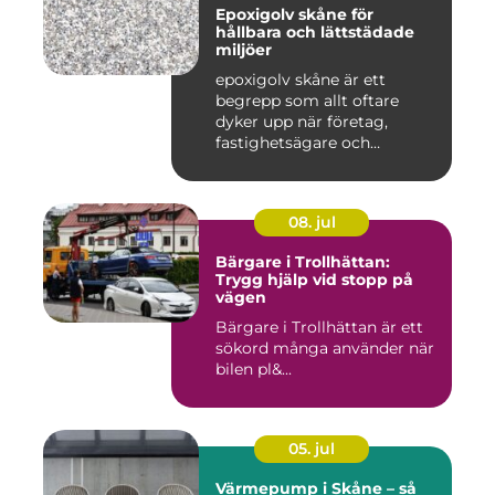
Epoxigolv skåne för
hållbara och lättstädade
miljöer
epoxigolv skåne är ett
begrepp som allt oftare
dyker upp när företag,
fastighetsägare och
privatpers...
08. jul
Bärgare i Trollhättan:
Trygg hjälp vid stopp på
vägen
Bärgare i Trollhättan är ett
sökord många använder när
bilen pl&...
05. jul
Värmepump i Skåne – så