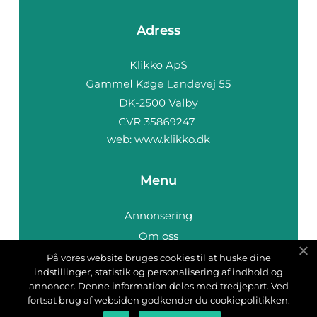
Adress
web:
www.klikko.dk
Menu
Annonsering
Om oss
Cookies
På vores website bruges cookies til at huske dine
indstillinger, statistik og personalisering af indhold og
Kontakta oss
annoncer. Denne information deles med tredjepart. Ved
Sitemap
fortsat brug af websiden godkender du cookiepolitikken.