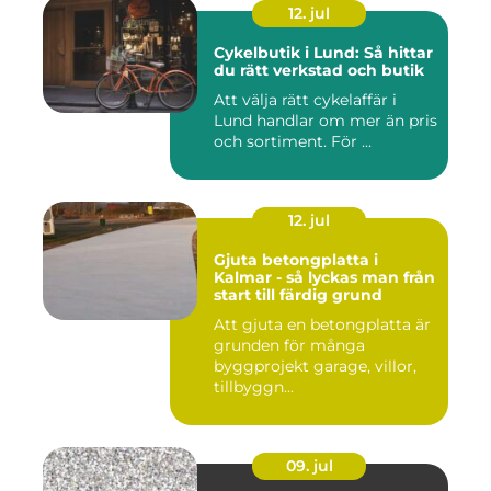
12. jul
Cykelbutik i Lund: Så hittar
du rätt verkstad och butik
Att välja rätt cykelaffär i
Lund handlar om mer än pris
och sortiment. För ...
12. jul
Gjuta betongplatta i
Kalmar - så lyckas man från
start till färdig grund
Att gjuta en betongplatta är
grunden för många
byggprojekt garage, villor,
tillbyggn...
09. jul