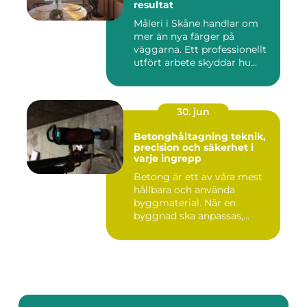
resultat
Måleri i Skåne handlar om
mer än nya färger på
väggarna. Ett professionellt
utfört arbete skyddar hu...
30. jun
Betonghåltagning teknik,
precision och säkerhet i
varje ingrepp
Betong är ett av våra mest
hållbara och använda
byggmaterial. När en
byggnad ska anpassas,
renoveras...