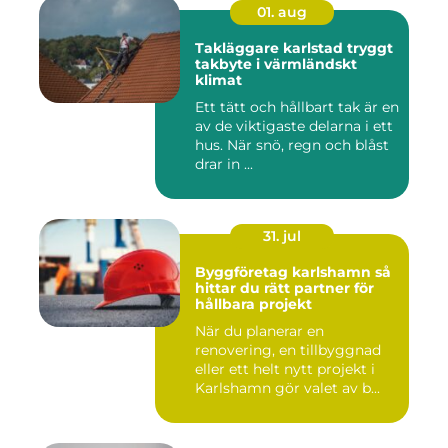
01. aug
Takläggare karlstad tryggt
takbyte i värmländskt
klimat
Ett tätt och hållbart tak är en
av de viktigaste delarna i ett
hus. När snö, regn och blåst
drar in ...
31. jul
Byggföretag karlshamn så
hittar du rätt partner för
hållbara projekt
När du planerar en
renovering, en tillbyggnad
eller ett helt nytt projekt i
Karlshamn gör valet av b...