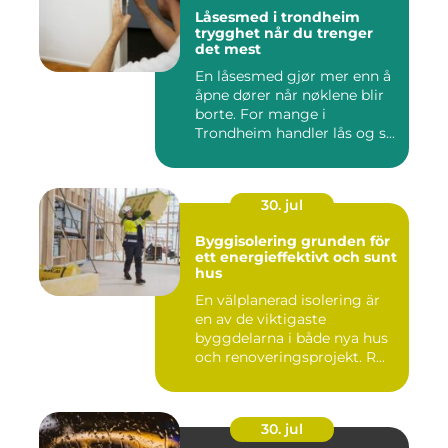
Låsesmed i trondheim
trygghet når du trenger
det mest
En låsesmed gjør mer enn å
åpne dører når nøklene blir
borte. For mange i
Trondheim handler lås og s...
30. jul
Byggisolering grunden för
ett energieffektivt och sunt
hus
En välplanerad isolering är
en av de viktigaste
byggdelarna i både nya hus
och renoveringsprojekt. R...
30. jul