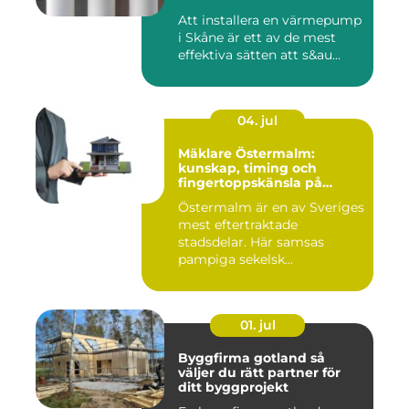
Att installera en värmepump
i Skåne är ett av de mest
effektiva sätten att s&au...
04. jul
Mäklare Östermalm:
kunskap, timing och
fingertoppskänsla på
stockholms mest klassiska
Östermalm är en av Sveriges
adress
mest eftertraktade
stadsdelar. Här samsas
pampiga sekelsk...
01. jul
Byggfirma gotland så
väljer du rätt partner för
ditt byggprojekt