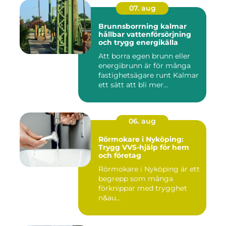
07. aug
Brunnsborrning kalmar
hållbar vattenförsörjning
och trygg energikälla
Att borra egen brunn eller
energibrunn är för många
fastighetsägare runt Kalmar
ett sätt att bli mer...
06. aug
Rörmokare i Nyköping:
Trygg VVS-hjälp för hem
och företag
Rörmokare i Nyköping är ett
begrepp som många
förknippar med trygghet
n&au...