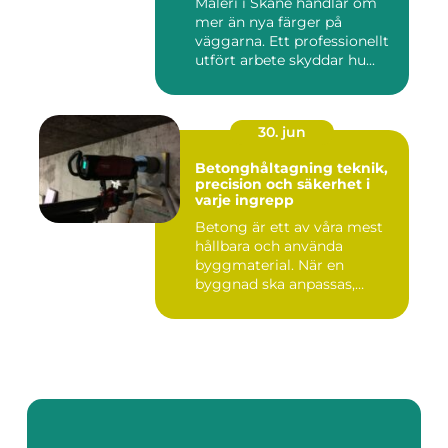
Måleri i Skåne handlar om
mer än nya färger på
väggarna. Ett professionellt
utfört arbete skyddar hu...
30. jun
Betonghåltagning teknik,
precision och säkerhet i
varje ingrepp
Betong är ett av våra mest
hållbara och använda
byggmaterial. När en
byggnad ska anpassas,
renoveras...