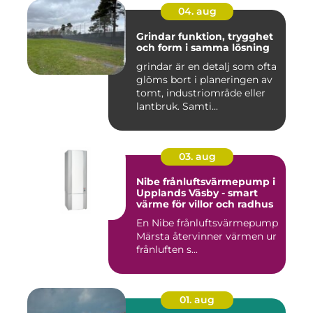
04. aug
Grindar funktion, trygghet
och form i samma lösning
grindar är en detalj som ofta
glöms bort i planeringen av
tomt, industriområde eller
lantbruk. Samti...
03. aug
Nibe frånluftsvärmepump i
Upplands Väsby - smart
värme för villor och radhus
En Nibe frånluftsvärmepump
Märsta återvinner värmen ur
frånluften s...
01. aug