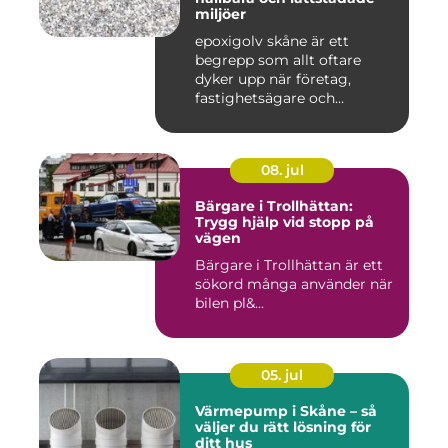
miljöer
epoxigolv skåne är ett
begrepp som allt oftare
dyker upp när företag,
fastighetsägare och
privatpers...
08. jul
Bärgare i Trollhättan:
Trygg hjälp vid stopp på
vägen
Bärgare i Trollhättan är ett
sökord många använder när
bilen pl&...
05. jul
Värmepump i Skåne – så
väljer du rätt lösning för
ditt hus