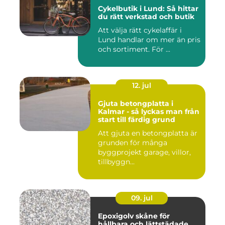
Cykelbutik i Lund: Så hittar
du rätt verkstad och butik
Att välja rätt cykelaffär i
Lund handlar om mer än pris
och sortiment. För ...
12. jul
Gjuta betongplatta i
Kalmar - så lyckas man från
start till färdig grund
Att gjuta en betongplatta är
grunden för många
byggprojekt garage, villor,
tillbyggn...
09. jul
Epoxigolv skåne för
hållbara och lättstädade