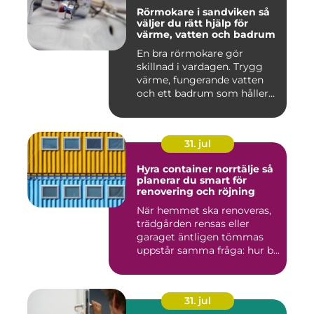
Rörmokare i sandviken så
väljer du rätt hjälp för
värme, vatten och badrum
En bra rörmokare gör
skillnad i vardagen. Trygg
värme, fungerande vatten
och ett badrum som håller
t...
31. jul
Hyra container norrtälje så
planerar du smart för
renovering och röjning
När hemmet ska renoveras,
trädgården rensas eller
garaget äntligen tömmas
uppstår samma fråga: hur b...
31. jul