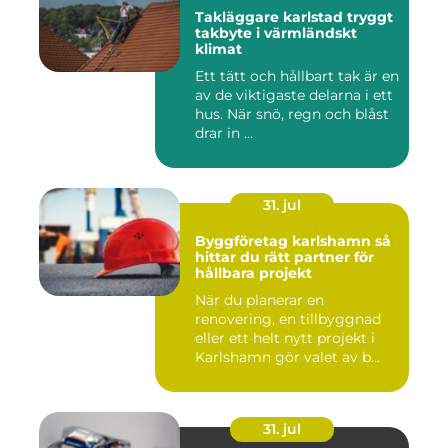
Takläggare karlstad tryggt
takbyte i värmländskt
klimat
Ett tätt och hållbart tak är en
av de viktigaste delarna i ett
hus. När snö, regn och blåst
drar in ...
31. jul
Byggföretag karlshamn så
hittar du rätt partner för
hållbara projekt
När du planerar en
renovering, en tillbyggnad
eller ett helt nytt projekt i
Karlshamn gör valet av b...
31. jul