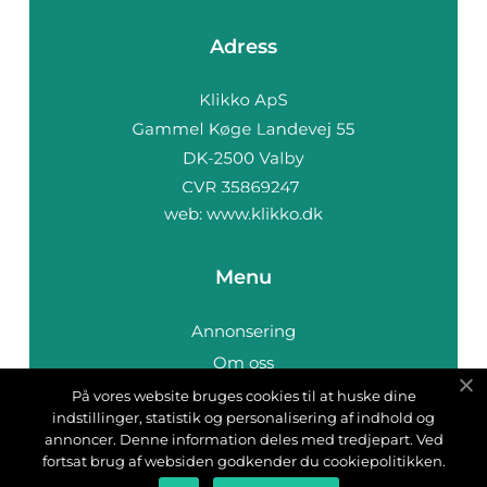
Adress
web:
www.klikko.dk
Menu
Annonsering
Om oss
Cookies
På vores website bruges cookies til at huske dine
indstillinger, statistik og personalisering af indhold og
Kontakta oss
annoncer. Denne information deles med tredjepart. Ved
Sitemap
fortsat brug af websiden godkender du cookiepolitikken.