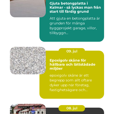
Gjuta betongplatta i
Kalmar - så lyckas man från
start till färdig grund
Att gjuta en betongplatta är
grunden för många
byggprojekt garage, villor,
tillbyggn...
09. jul
Epoxigolv skåne för
hållbara och lättstädade
miljöer
epoxigolv skåne är ett
begrepp som allt oftare
dyker upp när företag,
fastighetsägare och
privatpers...
08. jul