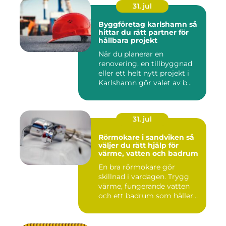
31. jul
Byggföretag karlshamn så
hittar du rätt partner för
hållbara projekt
När du planerar en
renovering, en tillbyggnad
eller ett helt nytt projekt i
Karlshamn gör valet av b...
31. jul
Rörmokare i sandviken så
väljer du rätt hjälp för
värme, vatten och badrum
En bra rörmokare gör
skillnad i vardagen. Trygg
värme, fungerande vatten
och ett badrum som håller
t...