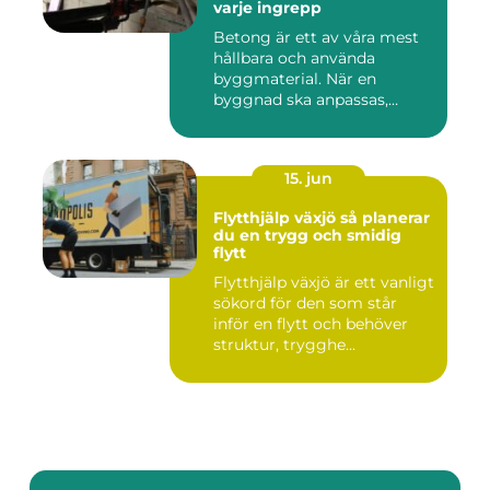
varje ingrepp
Betong är ett av våra mest
hållbara och använda
byggmaterial. När en
byggnad ska anpassas,
renoveras...
15. jun
Flytthjälp växjö så planerar
du en trygg och smidig
flytt
Flytthjälp växjö är ett vanligt
sökord för den som står
inför en flytt och behöver
struktur, trygghe...