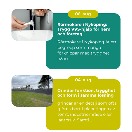
06. aug
Rörmokare i Nyköping:
Trygg VVS-hjälp för hem
och företag
Rörmokare i Nyköping är ett
begrepp som många
förknippar med trygghet
n&au...
04. aug
Grindar funktion, trygghet
och form i samma lösning
grindar är en detalj som ofta
glöms bort i planeringen av
tomt, industriområde eller
lantbruk. Samti...