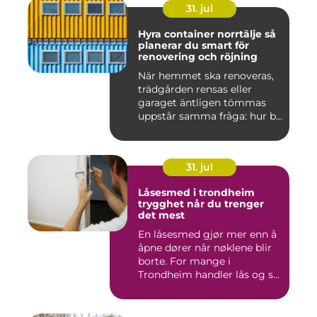
31. jul
Hyra container norrtälje så
planerar du smart för
renovering och röjning
När hemmet ska renoveras,
trädgården rensas eller
garaget äntligen tömmas
uppstår samma fråga: hur b...
31. jul
Låsesmed i trondheim
trygghet når du trenger
det mest
En låsesmed gjør mer enn å
åpne dører når nøklene blir
borte. For mange i
Trondheim handler lås og s...