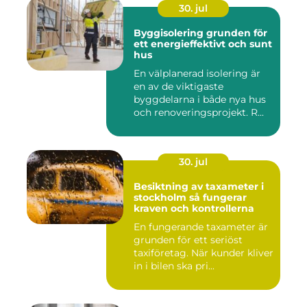
30. jul
Byggisolering grunden för
ett energieffektivt och sunt
hus
En välplanerad isolering är
en av de viktigaste
byggdelarna i både nya hus
och renoveringsprojekt. R...
30. jul
Besiktning av taxameter i
stockholm så fungerar
kraven och kontrollerna
En fungerande taxameter är
grunden för ett seriöst
taxiföretag. När kunder kliver
in i bilen ska pri...