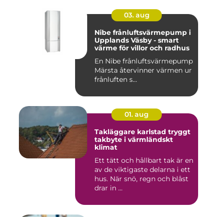
03. aug
Nibe frånluftsvärmepump i
Upplands Väsby - smart
värme för villor och radhus
En Nibe frånluftsvärmepump
Märsta återvinner värmen ur
frånluften s...
01. aug
Takläggare karlstad tryggt
takbyte i värmländskt
klimat
Ett tätt och hållbart tak är en
av de viktigaste delarna i ett
hus. När snö, regn och blåst
drar in ...