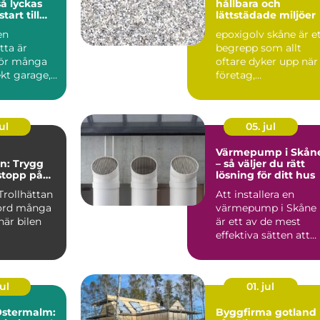
så lyckas
hållbara och
tart till
lättstädade miljöer
und
en
epoxigolv skåne är e
tta är
begrepp som allt
för många
oftare dyker upp när
kt garage,
företag,
byggn...
fastighetsägare och
privatpers...
ul
05. jul
Värmepump i Skån
an: Trygg
– så väljer du rätt
 stopp på
lösning för ditt hus
Trollhättan
Att installera en
kord många
värmepump i Skåne
när bilen
är ett av de mest
effektiva sätten att
s&au...
ul
01. jul
Östermalm:
Byggfirma gotland