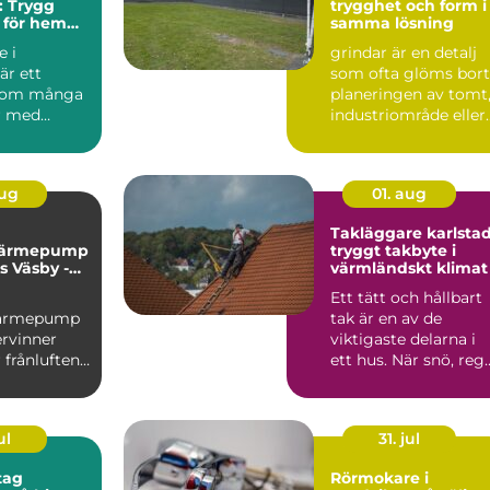
: Trygg
trygghet och form i
 för hem
samma lösning
ag
 i
grindar är en detalj
är ett
som ofta glöms bort
som många
planeringen av tomt
r med
industriområde eller
&au...
lantbruk. Samti...
aug
01. aug
Takläggare karlsta
svärmepump
tryggt takbyte i
s Väsby -
värmländskt klimat
me för
Ett tätt och hållbart
 radhus
svärmepump
tak är en av de
ervinner
viktigaste delarna i
 frånluften
ett hus. När snö, reg
och blåst drar in ...
ul
31. jul
tag
Rörmokare i