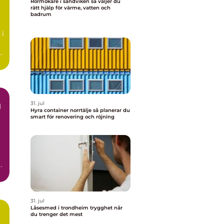
Rörmokare i sandviken så väljer du
rätt hjälp för värme, vatten och
badrum
 i
,
31. jul
d
Hyra container norrtälje så planerar du
smart för renovering och röjning
n
31. jul
Låsesmed i trondheim trygghet når
du trenger det mest