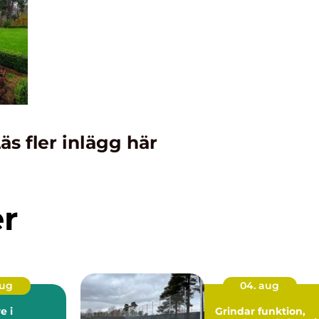
äs fler inlägg här
er
aug
04. aug
e i
Grindar funktion,