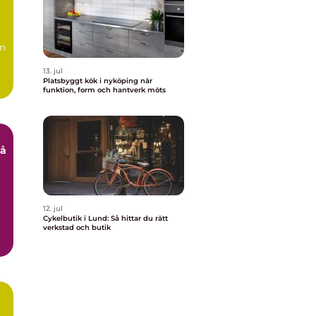
h
en
13. jul
Platsbyggt kök i nyköping när
en
funktion, form och hantverk möts
Så
12. jul
Cykelbutik i Lund: Så hittar du rätt
verkstad och butik