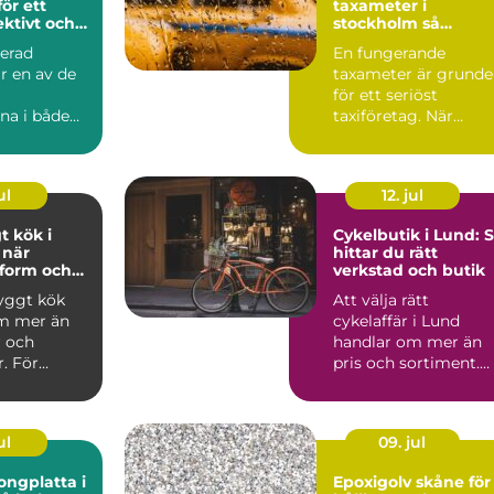
ör ett
taxameter i
ektivt och
stockholm så
fungerar kraven oc
nerad
En fungerande
kontrollerna
är en av de
taxameter är grund
för ett seriöst
na i både
taxiföretag. När
ch
kunder kliver in i bil
gsprojekt.
ska pri...
ul
12. jul
t kök i
Cykelbutik i Lund: 
r
hittar du rätt
 form och
verkstad och butik
 möts
byggt kök
Att välja rätt
m mer än
cykelaffär i Lund
r och
handlar om mer än
. För
pris och sortiment.
Nyköping
För ...
 hemm...
ul
09. jul
ongplatta i
Epoxigolv skåne för