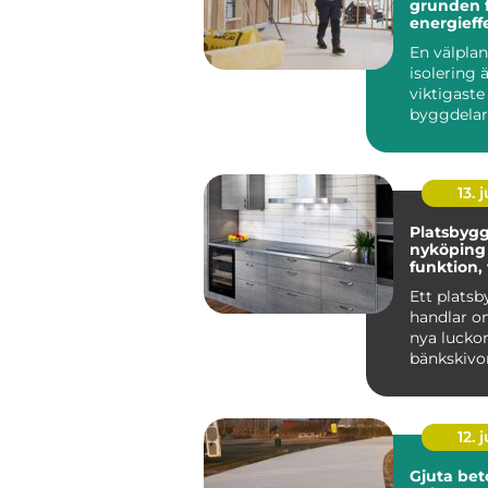
grunden f
energieff
sunt hus
En välpla
isolering 
viktigaste
byggdelar
nya hus o
renoverin
R...
13. j
Platsbygg
nyköping nä
funktion,
hantverk
Ett plats
handlar o
nya lucko
bänkskivor
många i 
blir köket
12. j
Gjuta bet