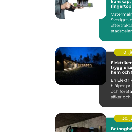
kunskap, 
fingertop
på stock
Östermalm
klassiska
Sveriges 
eftertrakt
stadsdelar
samsas p
sekelsk...
01. j
Elektriker
trygg else
hem och 
En Elektri
hjälper pr
och företa
säker och 
elanläggni.
30. 
Betonghå