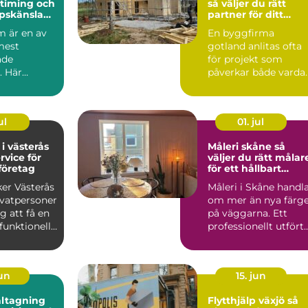
timing och
så väljer du rätt
pskänsla
partner för ditt
holms mest
byggprojekt
 är en av
En byggfirma
 adress
mest
gotland anlitas ofta
ade
för projekt som
. Här
påverkar både varda
ampiga
ekonomi och
boendekvalitet u...
ul
01. jul
 i västerås
Måleri skåne så
rvice för
väljer du rätt målar
företag
för ett hållbart
resultat
ker Västerås
Måleri i Skåne handl
ivatpersoner
om mer än nya färg
g att få en
på väggarna. Ett
funktionell
professionellt utfört
..
arbete skyddar hu...
jun
15. jun
ltagning
Flytthjälp växjö så