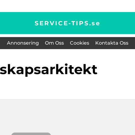
SERVICE-TIPS.
se
Annonsering
Om Oss
Cookies
Kontakta Oss
dskapsarkitekt