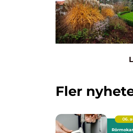
L
Fler nyhet
06. 
Rörmokar