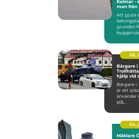
Kalmar - 
man från s
färdig gr
Att gjuta 
betongpla
grunden 
byggproje
villor, till
08. j
Bärgare i
Trollhätt
hjälp vid
vägen
Bärgare i 
är ett sö
använder 
pl&...
04. j
Mäklare 