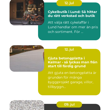
12. jul
Cykelbutik i Lund: Så hittar
du rätt verkstad och butik
Att välja rätt cykelaffär i
Lund handlar om mer än pris
och sortiment. För ...
12. jul
Gjuta betongplatta i
Kalmar - så lyckas man från
start till färdig grund
Att gjuta en betongplatta är
grunden för många
byggprojekt garage, villor,
tillbyggn...
09. jul