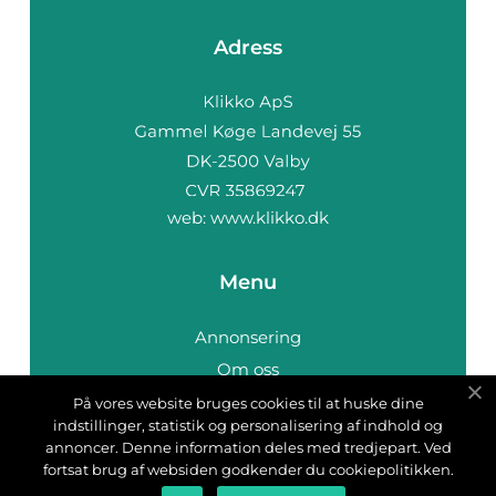
Adress
web:
www.klikko.dk
Menu
Annonsering
Om oss
Cookies
På vores website bruges cookies til at huske dine
indstillinger, statistik og personalisering af indhold og
Kontakta oss
annoncer. Denne information deles med tredjepart. Ved
Sitemap
fortsat brug af websiden godkender du cookiepolitikken.