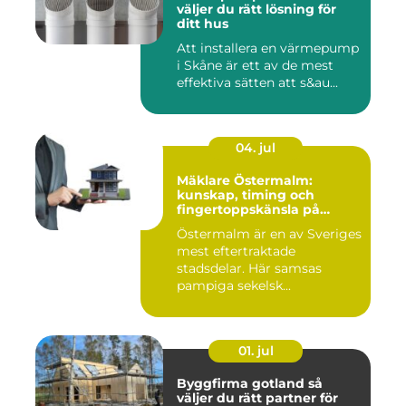
väljer du rätt lösning för
ditt hus
Att installera en värmepump
i Skåne är ett av de mest
effektiva sätten att s&au...
04. jul
Mäklare Östermalm:
kunskap, timing och
fingertoppskänsla på
stockholms mest klassiska
Östermalm är en av Sveriges
adress
mest eftertraktade
stadsdelar. Här samsas
pampiga sekelsk...
01. jul
Byggfirma gotland så
väljer du rätt partner för