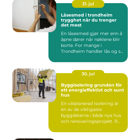
31. jul
Låsesmed i trondheim
trygghet når du trenger
det mest
En låsesmed gjør mer enn å
åpne dører når nøklene blir
borte. For mange i
Trondheim handler lås og s...
30. jul
Byggisolering grunden för
ett energieffektivt och sunt
hus
En välplanerad isolering är
en av de viktigaste
byggdelarna i både nya hus
och renoveringsprojekt. R...