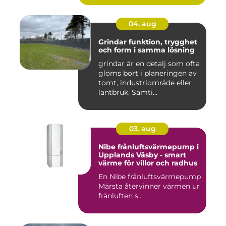
04. aug
Grindar funktion, trygghet
och form i samma lösning
grindar är en detalj som ofta
glöms bort i planeringen av
tomt, industriområde eller
lantbruk. Samti...
03. aug
Nibe frånluftsvärmepump i
Upplands Väsby - smart
värme för villor och radhus
En Nibe frånluftsvärmepump
Märsta återvinner värmen ur
frånluften s...