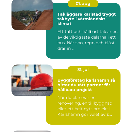
01. aug
Takläggare karlstad tryggt
takbyte i värmländskt
klimat
Ett tätt och hållbart tak är en
av de viktigaste delarna i ett
hus. När snö, regn och blåst
drar in ...
31. jul
Byggföretag karlshamn så
hittar du rätt partner för
hållbara projekt
När du planerar en
renovering, en tillbyggnad
eller ett helt nytt projekt i
Karlshamn gör valet av b...