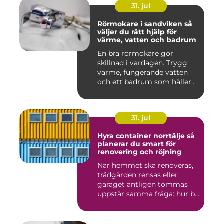
31. jul
Rörmokare i sandviken så
väljer du rätt hjälp för
värme, vatten och badrum
En bra rörmokare gör
skillnad i vardagen. Trygg
värme, fungerande vatten
och ett badrum som håller
t...
31. jul
Hyra container norrtälje så
planerar du smart för
renovering och röjning
När hemmet ska renoveras,
trädgården rensas eller
garaget äntligen tömmas
uppstår samma fråga: hur b...