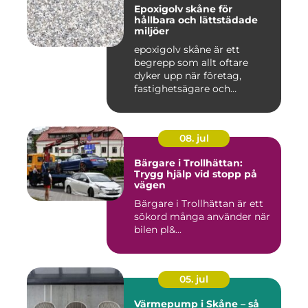
Epoxigolv skåne för
hållbara och lättstädade
miljöer
epoxigolv skåne är ett
begrepp som allt oftare
dyker upp när företag,
fastighetsägare och
privatpers...
08. jul
Bärgare i Trollhättan:
Trygg hjälp vid stopp på
vägen
Bärgare i Trollhättan är ett
sökord många använder när
bilen pl&...
05. jul
Värmepump i Skåne – så