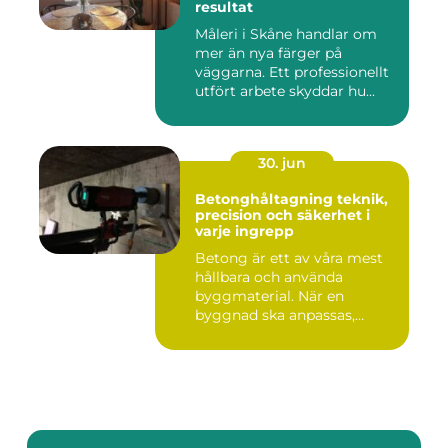
resultat
Måleri i Skåne handlar om
mer än nya färger på
väggarna. Ett professionellt
utfört arbete skyddar hu...
30. jun
Betonghåltagning teknik,
precision och säkerhet i
varje ingrepp
Betong är ett av våra mest
hållbara och använda
byggmaterial. När en
byggnad ska anpassas,
renoveras...