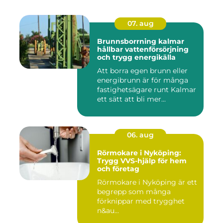
07. aug
Brunnsborrning kalmar
hållbar vattenförsörjning
och trygg energikälla
Att borra egen brunn eller
energibrunn är för många
fastighetsägare runt Kalmar
ett sätt att bli mer...
06. aug
Rörmokare i Nyköping:
Trygg VVS-hjälp för hem
och företag
Rörmokare i Nyköping är ett
begrepp som många
förknippar med trygghet
n&au...