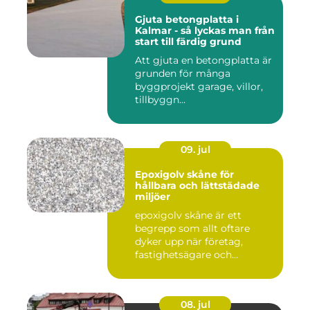
Gjuta betongplatta i
Kalmar - så lyckas man från
start till färdig grund
Att gjuta en betongplatta är
grunden för många
byggprojekt garage, villor,
tillbyggn...
09. jul
Epoxigolv skåne för
hållbara och lättstädade
miljöer
epoxigolv skåne är ett
begrepp som allt oftare
dyker upp när företag,
fastighetsägare och
privatpers...
08. jul