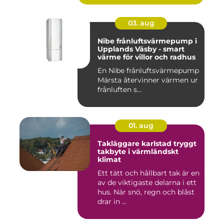
03. aug
Nibe frånluftsvärmepump i
Upplands Väsby - smart
värme för villor och radhus
En Nibe frånluftsvärmepump
Märsta återvinner värmen ur
frånluften s...
01. aug
Takläggare karlstad tryggt
takbyte i värmländskt
klimat
Ett tätt och hållbart tak är en
av de viktigaste delarna i ett
hus. När snö, regn och blåst
drar in ...