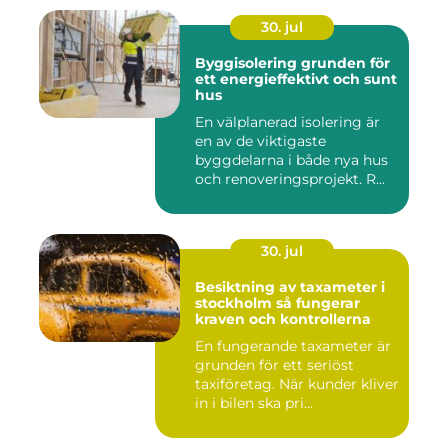
30. jul
Byggisolering grunden för
ett energieffektivt och sunt
hus
En välplanerad isolering är
en av de viktigaste
byggdelarna i både nya hus
och renoveringsprojekt. R...
30. jul
Besiktning av taxameter i
stockholm så fungerar
kraven och kontrollerna
En fungerande taxameter är
grunden för ett seriöst
taxiföretag. När kunder kliver
in i bilen ska pri...