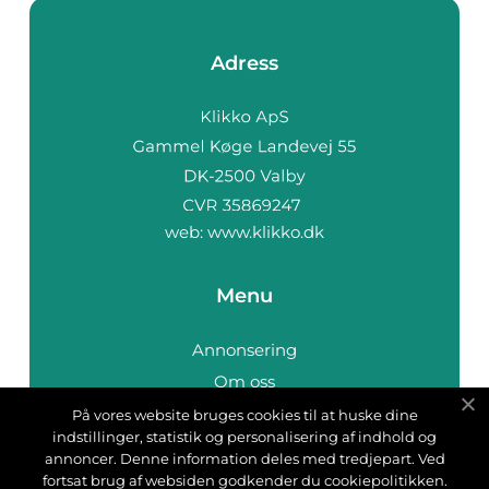
Adress
web:
www.klikko.dk
Menu
Annonsering
Om oss
Cookies
På vores website bruges cookies til at huske dine
indstillinger, statistik og personalisering af indhold og
Kontakta oss
annoncer. Denne information deles med tredjepart. Ved
Sitemap
fortsat brug af websiden godkender du cookiepolitikken.