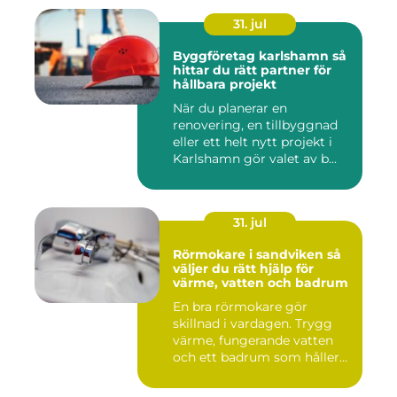
31. jul
Byggföretag karlshamn så
hittar du rätt partner för
hållbara projekt
När du planerar en
renovering, en tillbyggnad
eller ett helt nytt projekt i
Karlshamn gör valet av b...
31. jul
Rörmokare i sandviken så
väljer du rätt hjälp för
värme, vatten och badrum
En bra rörmokare gör
skillnad i vardagen. Trygg
värme, fungerande vatten
och ett badrum som håller
t...