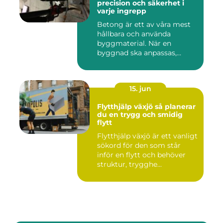
precision och säkerhet i
varje ingrepp
Betong är ett av våra mest
hållbara och använda
byggmaterial. När en
byggnad ska anpassas,
renoveras...
15. jun
Flytthjälp växjö så planerar
du en trygg och smidig
flytt
Flytthjälp växjö är ett vanligt
sökord för den som står
inför en flytt och behöver
struktur, trygghe...