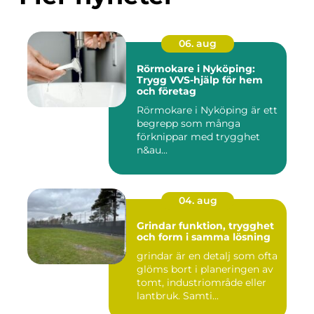
06. aug
Rörmokare i Nyköping:
Trygg VVS-hjälp för hem
och företag
Rörmokare i Nyköping är ett
begrepp som många
förknippar med trygghet
n&au...
04. aug
Grindar funktion, trygghet
och form i samma lösning
grindar är en detalj som ofta
glöms bort i planeringen av
tomt, industriområde eller
lantbruk. Samti...