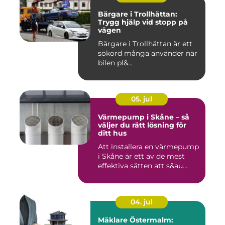
Bärgare i Trollhättan:
Trygg hjälp vid stopp på
vägen
Bärgare i Trollhättan är ett
sökord många använder när
bilen pl&...
05. jul
Värmepump i Skåne – så
väljer du rätt lösning för
ditt hus
Att installera en värmepump
i Skåne är ett av de mest
effektiva sätten att s&au...
04. jul
Mäklare Östermalm: