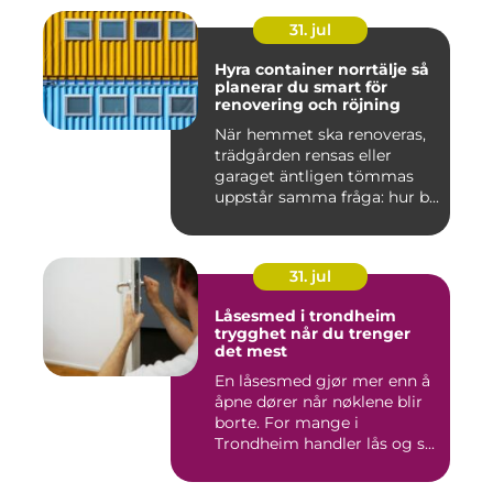
31. jul
Hyra container norrtälje så
planerar du smart för
renovering och röjning
När hemmet ska renoveras,
trädgården rensas eller
garaget äntligen tömmas
uppstår samma fråga: hur b...
31. jul
Låsesmed i trondheim
trygghet når du trenger
det mest
En låsesmed gjør mer enn å
åpne dører når nøklene blir
borte. For mange i
Trondheim handler lås og s...