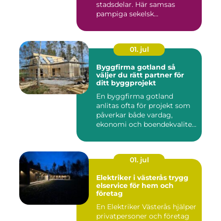
stadsdelar. Här samsas
pampiga sekelsk...
01. jul
Byggfirma gotland så
väljer du rätt partner för
ditt byggprojekt
En byggfirma gotland
anlitas ofta för projekt som
påverkar både vardag,
ekonomi och boendekvalitet
u...
01. jul
Elektriker i västerås trygg
elservice för hem och
företag
En Elektriker Västerås hjälper
privatpersoner och företag