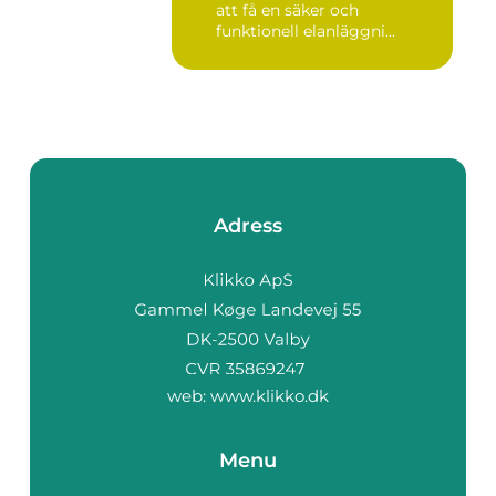
att få en säker och
funktionell elanläggni...
Adress
web:
www.klikko.dk
Menu