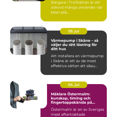
Bärgare i Trollhättan är ett
sökord många använder när
bilen pl&...
05. jul
Värmepump i Skåne – så
väljer du rätt lösning för
ditt hus
Att installera en värmepump
i Skåne är ett av de mest
effektiva sätten att s&au...
04. jul
Mäklare Östermalm:
kunskap, timing och
fingertoppskänsla på
stockholms mest klassiska
Östermalm är en av Sveriges
adress
mest eftertraktade