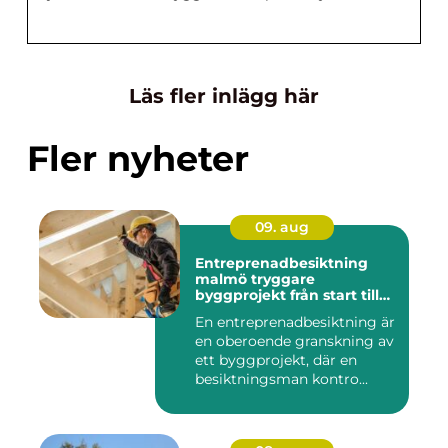
Läs fler inlägg här
Fler nyheter
09. aug
Entreprenadbesiktning
malmö tryggare
byggprojekt från start till
mål
En entreprenadbesiktning är
en oberoende granskning av
ett byggprojekt, där en
besiktningsman kontro...