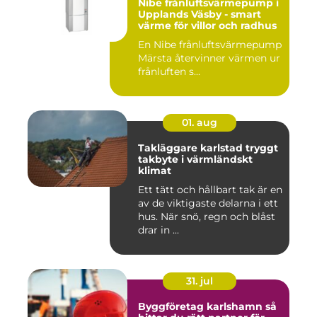
Nibe frånluftsvärmepump i
Upplands Väsby - smart
värme för villor och radhus
En Nibe frånluftsvärmepump
Märsta återvinner värmen ur
frånluften s...
01. aug
Takläggare karlstad tryggt
takbyte i värmländskt
klimat
Ett tätt och hållbart tak är en
av de viktigaste delarna i ett
hus. När snö, regn och blåst
drar in ...
31. jul
Byggföretag karlshamn så