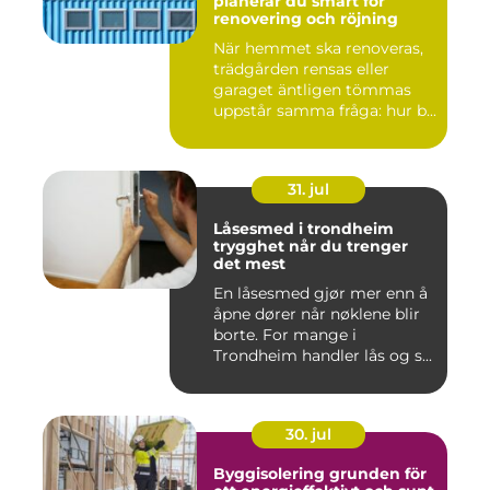
planerar du smart för
renovering och röjning
När hemmet ska renoveras,
trädgården rensas eller
garaget äntligen tömmas
uppstår samma fråga: hur b...
31. jul
Låsesmed i trondheim
trygghet når du trenger
det mest
En låsesmed gjør mer enn å
åpne dører når nøklene blir
borte. For mange i
Trondheim handler lås og s...
30. jul
Byggisolering grunden för