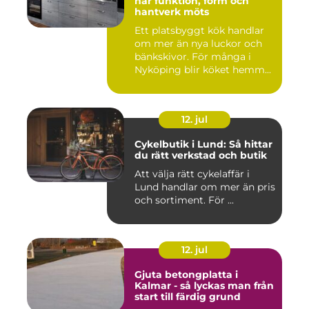
när funktion, form och
hantverk möts
Ett platsbyggt kök handlar
om mer än nya luckor och
bänkskivor. För många i
Nyköping blir köket hemm...
12. jul
Cykelbutik i Lund: Så hittar
du rätt verkstad och butik
Att välja rätt cykelaffär i
Lund handlar om mer än pris
och sortiment. För ...
12. jul
Gjuta betongplatta i
Kalmar - så lyckas man från
start till färdig grund