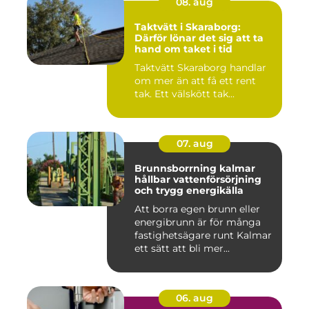
08. aug
Taktvätt i Skaraborg:
Därför lönar det sig att ta
hand om taket i tid
Taktvätt Skaraborg handlar
om mer än att få ett rent
tak. Ett välskött tak...
07. aug
Brunnsborrning kalmar
hållbar vattenförsörjning
och trygg energikälla
Att borra egen brunn eller
energibrunn är för många
fastighetsägare runt Kalmar
ett sätt att bli mer...
06. aug