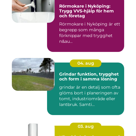
Rörmokare i Nyköping:
Trygg VVS-hjälp för hem
och företag
Rörmokare i Nyköping är ett
begrepp som många
förknippar med trygghet
n&au...
04. aug
Grindar funktion, trygghet
och form i samma lösning
grindar är en detalj som ofta
glöms bort i planeringen av
tomt, industriområde eller
lantbruk. Samti...
03. aug