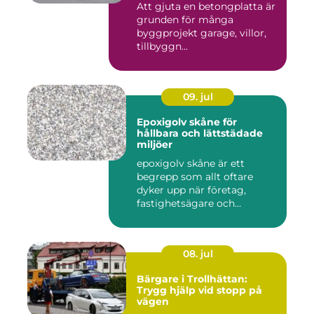
Att gjuta en betongplatta är
grunden för många
byggprojekt garage, villor,
tillbyggn...
09. jul
Epoxigolv skåne för
hållbara och lättstädade
miljöer
epoxigolv skåne är ett
begrepp som allt oftare
dyker upp när företag,
fastighetsägare och
privatpers...
08. jul
Bärgare i Trollhättan:
Trygg hjälp vid stopp på
vägen