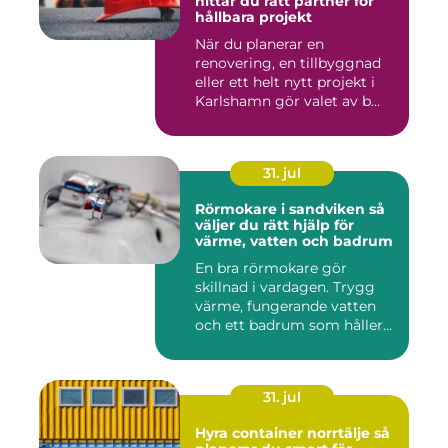
hittar du rätt partner för
hållbara projekt
När du planerar en
renovering, en tillbyggnad
eller ett helt nytt projekt i
Karlshamn gör valet av b...
31. jul
Rörmokare i sandviken så
väljer du rätt hjälp för
värme, vatten och badrum
En bra rörmokare gör
skillnad i vardagen. Trygg
värme, fungerande vatten
och ett badrum som håller
t...
31. jul
Hyra container norrtälje så