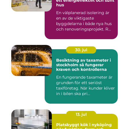
ett energieffektivt och sunt
hus
En välplanerad isolering är
en av de viktigaste
byggdelarna i både nya hus
och renoveringsprojekt. R...
30. jul
Besiktning av taxameter i
stockholm så fungerar
kraven och kontrollerna
En fungerande taxameter är
grunden för ett seriöst
taxiföretag. När kunder kliver
in i bilen ska pri...
13. jul
Platsbyggt kök i nyköping