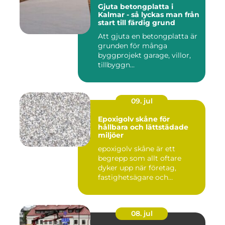
Gjuta betongplatta i
Kalmar - så lyckas man från
start till färdig grund
Att gjuta en betongplatta är
grunden för många
byggprojekt garage, villor,
tillbyggn...
09. jul
Epoxigolv skåne för
hållbara och lättstädade
miljöer
epoxigolv skåne är ett
begrepp som allt oftare
dyker upp när företag,
fastighetsägare och
privatpers...
08. jul