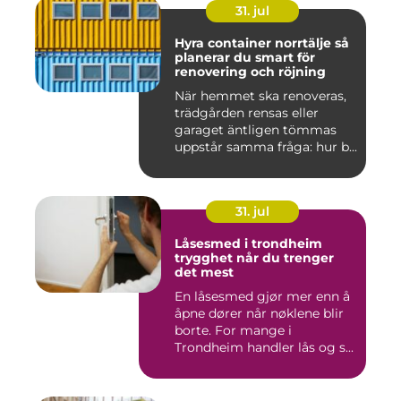
31. jul
Hyra container norrtälje så
planerar du smart för
renovering och röjning
När hemmet ska renoveras,
trädgården rensas eller
garaget äntligen tömmas
uppstår samma fråga: hur b...
31. jul
Låsesmed i trondheim
trygghet når du trenger
det mest
En låsesmed gjør mer enn å
åpne dører når nøklene blir
borte. For mange i
Trondheim handler lås og s...