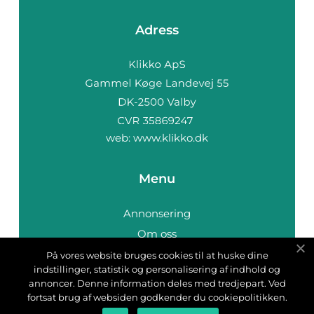
Adress
web:
www.klikko.dk
Menu
Annonsering
Om oss
Cookies
På vores website bruges cookies til at huske dine
indstillinger, statistik og personalisering af indhold og
Kontakta oss
annoncer. Denne information deles med tredjepart. Ved
Sitemap
fortsat brug af websiden godkender du cookiepolitikken.