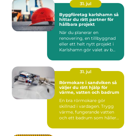
31. jul
Byggföretag karlshamn så
hittar du rätt partner för
hållbara projekt
När du planerar en
renovering, en tillbyggnad
eller ett helt nytt projekt i
Karlshamn gör valet av b...
31. jul
Rörmokare i sandviken så
väljer du rätt hjälp för
värme, vatten och badrum
En bra rörmokare gör
skillnad i vardagen. Trygg
värme, fungerande vatten
och ett badrum som håller
t...