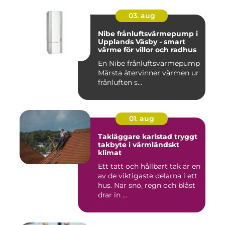
03. aug
Nibe frånluftsvärmepump i
Upplands Väsby - smart
värme för villor och radhus
En Nibe frånluftsvärmepump
Märsta återvinner värmen ur
frånluften s...
01. aug
Takläggare karlstad tryggt
takbyte i värmländskt
klimat
Ett tätt och hållbart tak är en
av de viktigaste delarna i ett
hus. När snö, regn och blåst
drar in ...