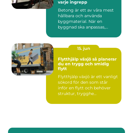
varje ingrepp
Betong är ett av våra mest
hållbara och använda
byggmaterial. När en
byggnad ska anpassas,
renoveras...
15. jun
Flytthjälp växjö så planerar
du en trygg och smidig
flytt
Flytthjälp växjö är ett vanligt
sökord för den som står
inför en flytt och behöver
struktur, trygghe...