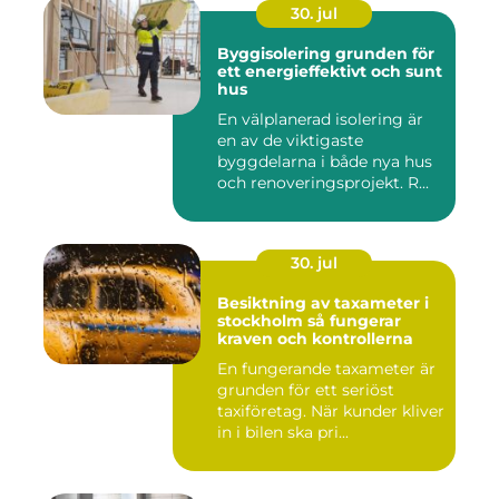
30. jul
Byggisolering grunden för
ett energieffektivt och sunt
hus
En välplanerad isolering är
en av de viktigaste
byggdelarna i både nya hus
och renoveringsprojekt. R...
30. jul
Besiktning av taxameter i
stockholm så fungerar
kraven och kontrollerna
En fungerande taxameter är
grunden för ett seriöst
taxiföretag. När kunder kliver
in i bilen ska pri...