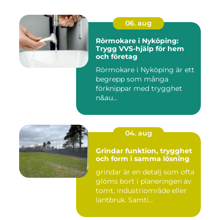
06. aug
Rörmokare i Nyköping:
Trygg VVS-hjälp för hem
och företag
Rörmokare i Nyköping är ett
begrepp som många
förknippar med trygghet
n&au...
04. aug
Grindar funktion, trygghet
och form i samma lösning
grindar är en detalj som ofta
glöms bort i planeringen av
tomt, industriområde eller
lantbruk. Samti...