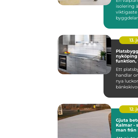
En välpla
isolering 
viktigaste
byggdelar
nya hus o
renoverin
R...
13. j
Platsbygg
nyköping nä
funktion,
hantverk
Ett plats
handlar o
nya lucko
bänkskivor
många i 
blir köket
12. j
Gjuta bet
Kalmar - 
man från s
färdig gr