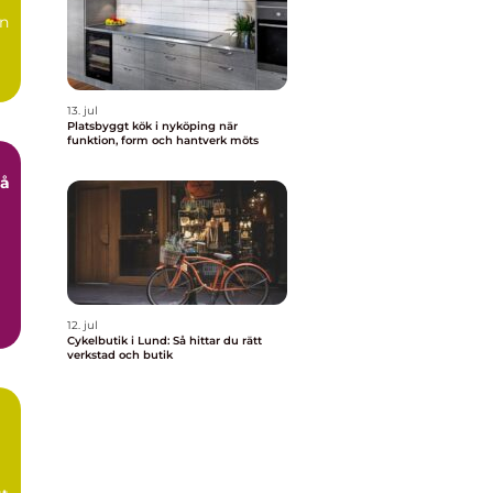
en
en
13. jul
Platsbyggt kök i nyköping när
funktion, form och hantverk möts
Så
12. jul
Cykelbutik i Lund: Så hittar du rätt
verkstad och butik