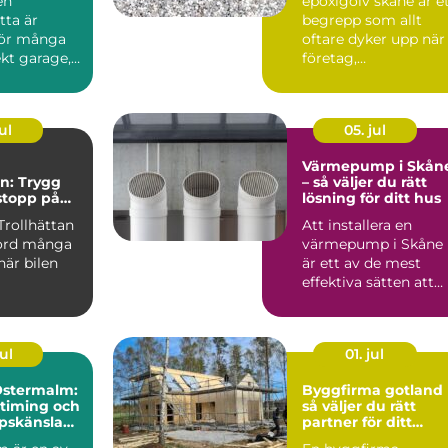
en
epoxigolv skåne är e
tta är
begrepp som allt
för många
oftare dyker upp när
kt garage,
företag,
byggn...
fastighetsägare och
privatpers...
ul
05. jul
Värmepump i Skån
an: Trygg
– så väljer du rätt
 stopp på
lösning för ditt hus
Trollhättan
Att installera en
kord många
värmepump i Skåne
när bilen
är ett av de mest
effektiva sätten att
s&au...
ul
01. jul
Östermalm:
Byggfirma gotland
timing och
så väljer du rätt
pskänsla
partner för ditt
holms mest
byggprojekt