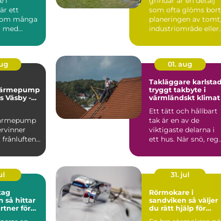
 i
grindar är en detalj
är ett
som ofta glöms bort
som många
planeringen av tomt
r med
industriområde eller
&au...
lantbruk. Samti...
aug
01. aug
Takläggare karlsta
svärmepump
tryggt takbyte i
s Väsby -
värmländskt klimat
me för
Ett tätt och hållbart
 radhus
svärmepump
tak är en av de
ervinner
viktigaste delarna i
 frånluften
ett hus. När snö, reg
och blåst drar in ...
ul
31. jul
tag
Rörmokare i
tar
sandviken så väljer
rtner för
du rätt hjälp för
projekt
värme, vatten och