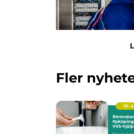
L
Fler nyhet
06. 
Rörmokar
Nyköping
VVS-hjälp
och föret