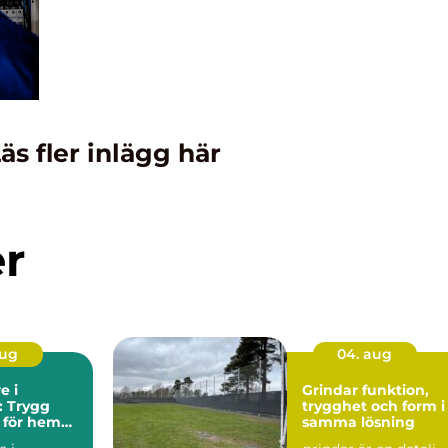
äs fler inlägg här
er
aug
04. aug
e i
Grindar funktion,
: Trygg
trygghet och form i
 för hem
samma lösning
ag