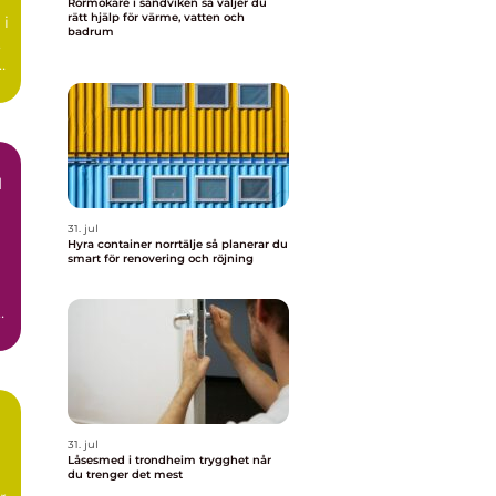
Rörmokare i sandviken så väljer du
rätt hjälp för värme, vatten och
 i
badrum
,
d
31. jul
Hyra container norrtälje så planerar du
smart för renovering och röjning
n
31. jul
Låsesmed i trondheim trygghet når
du trenger det mest