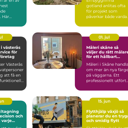
 är en av
En byggfirma
 adress
mest
gotland anlitas ofta
ade
för projekt som
. Här
påverkar både varda
ampiga
ekonomi och
boendekvalitet u...
ul
01. jul
 i västerås
Måleri skåne så
rvice för
väljer du rätt målar
företag
för ett hållbart
resultat
ker Västerås
Måleri i Skåne handl
ivatpersoner
om mer än nya färg
g att få en
på väggarna. Ett
funktionell
professionellt utfört
..
arbete skyddar hu...
jun
15. jun
ltagning
Flytthjälp växjö så
recision och
planerar du en tryg
 varje
och smidig flytt