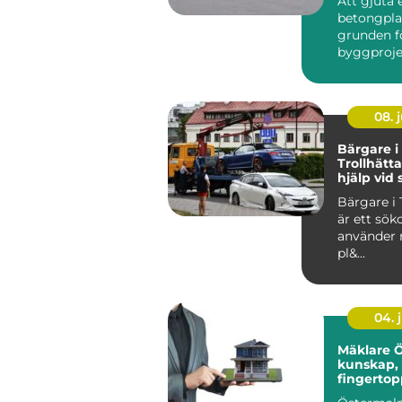
Att gjuta 
betongpla
grunden 
byggproje
villor, till
08. j
Bärgare i
Trollhätt
hjälp vid
vägen
Bärgare i 
är ett sö
använder 
pl&...
04. j
Mäklare 
kunskap, 
fingertop
på stock