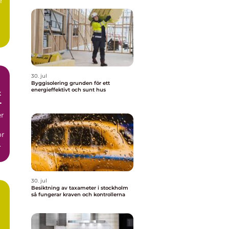
r
30. jul
Byggisolering grunden för ett
energieffektivt och sunt hus
er
or
30. jul
Besiktning av taxameter i stockholm
så fungerar kraven och kontrollerna
h