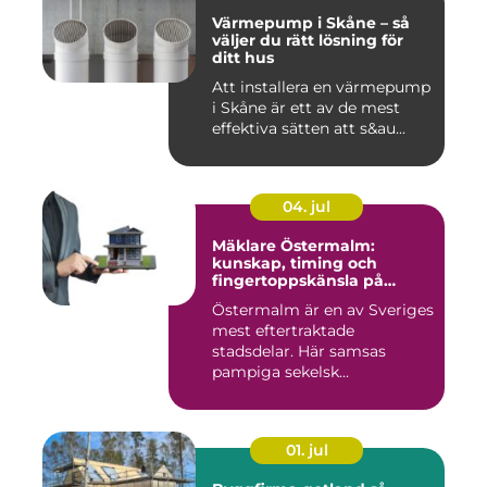
Värmepump i Skåne – så
väljer du rätt lösning för
ditt hus
Att installera en värmepump
i Skåne är ett av de mest
effektiva sätten att s&au...
04. jul
Mäklare Östermalm:
kunskap, timing och
fingertoppskänsla på
stockholms mest klassiska
Östermalm är en av Sveriges
adress
mest eftertraktade
stadsdelar. Här samsas
pampiga sekelsk...
01. jul