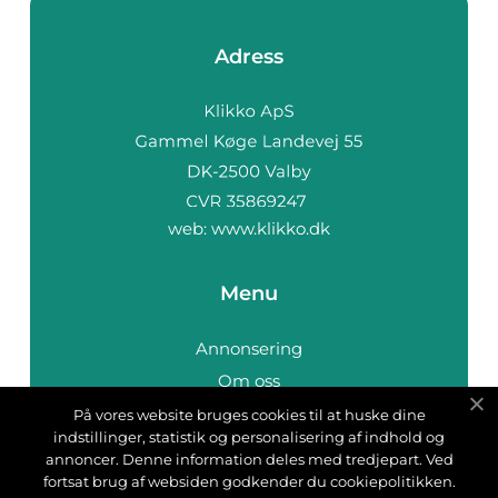
Adress
web:
www.klikko.dk
Menu
Annonsering
Om oss
Cookies
På vores website bruges cookies til at huske dine
indstillinger, statistik og personalisering af indhold og
Kontakta oss
annoncer. Denne information deles med tredjepart. Ved
Sitemap
fortsat brug af websiden godkender du cookiepolitikken.