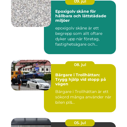
09. jul
Epoxigolv skåne för
hållbara och lättstädade
miljöer
epoxigolv skåne är ett
begrepp som allt oftare
dyker upp när företag,
fastighetsägare och
privatpers...
08. jul
Bärgare i Trollhättan:
Trygg hjälp vid stopp på
vägen
Bärgare i Trollhättan är ett
sökord många använder när
bilen pl&...
05. jul