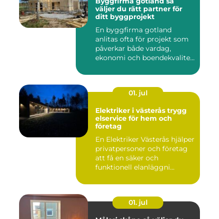
Byggfirma gotland så
väljer du rätt partner för
ditt byggprojekt
En byggfirma gotland
anlitas ofta för projekt som
påverkar både vardag,
ekonomi och boendekvalitet
u...
01. jul
Elektriker i västerås trygg
elservice för hem och
företag
En Elektriker Västerås hjälper
privatpersoner och företag
att få en säker och
funktionell elanläggni...
01. jul