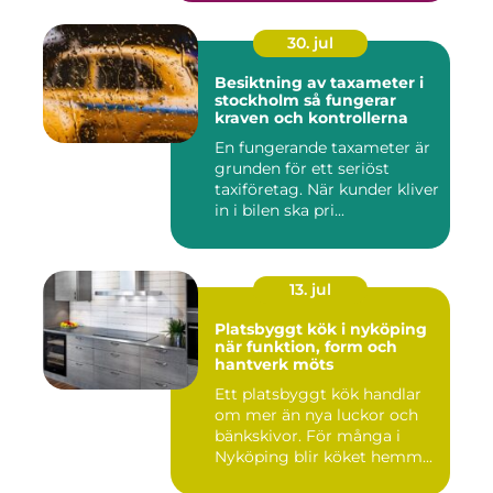
30. jul
Besiktning av taxameter i
stockholm så fungerar
kraven och kontrollerna
En fungerande taxameter är
grunden för ett seriöst
taxiföretag. När kunder kliver
in i bilen ska pri...
13. jul
Platsbyggt kök i nyköping
när funktion, form och
hantverk möts
Ett platsbyggt kök handlar
om mer än nya luckor och
bänkskivor. För många i
Nyköping blir köket hemm...