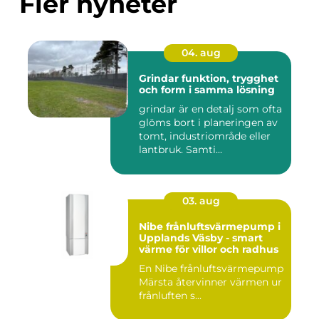
Fler nyheter
04. aug
Grindar funktion, trygghet
och form i samma lösning
grindar är en detalj som ofta
glöms bort i planeringen av
tomt, industriområde eller
lantbruk. Samti...
03. aug
Nibe frånluftsvärmepump i
Upplands Väsby - smart
värme för villor och radhus
En Nibe frånluftsvärmepump
Märsta återvinner värmen ur
frånluften s...