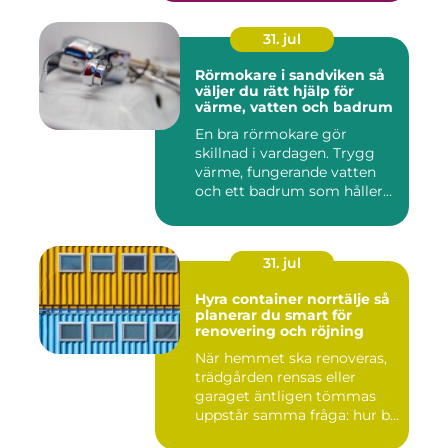
31. jul
Rörmokare i sandviken så
väljer du rätt hjälp för
värme, vatten och badrum
En bra rörmokare gör
skillnad i vardagen. Trygg
värme, fungerande vatten
och ett badrum som håller
t...
31. jul
Hyra container norrtälje så
planerar du smart för
renovering och röjning
När hemmet ska renoveras,
trädgården rensas eller
garaget äntligen tömmas
uppstår samma fråga: hur b...