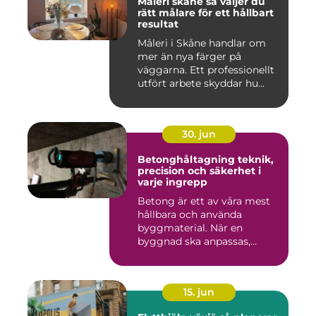
Måleri skåne så väljer du
rätt målare för ett hållbart
resultat
Måleri i Skåne handlar om
mer än nya färger på
väggarna. Ett professionellt
utfört arbete skyddar hu...
30. jun
Betonghåltagning teknik,
precision och säkerhet i
varje ingrepp
Betong är ett av våra mest
hållbara och använda
byggmaterial. När en
byggnad ska anpassas,
renoveras...
15. jun