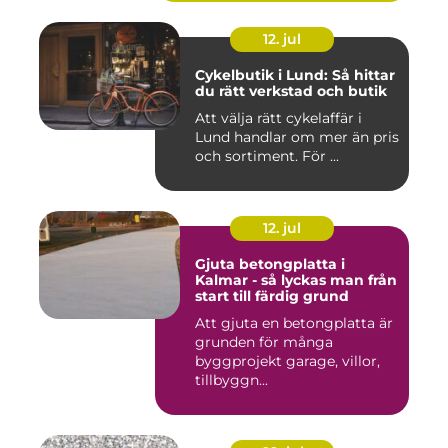
12. jul
Cykelbutik i Lund: Så hittar
du rätt verkstad och butik
Att välja rätt cykelaffär i
Lund handlar om mer än pris
och sortiment. För ...
12. jul
Gjuta betongplatta i
Kalmar - så lyckas man från
start till färdig grund
Att gjuta en betongplatta är
grunden för många
byggprojekt garage, villor,
tillbyggn...