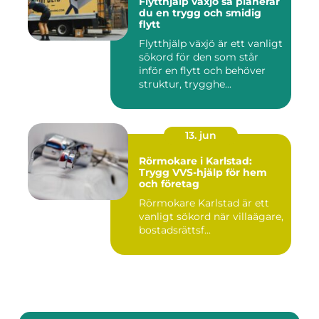
Flytthjälp växjö så planerar
du en trygg och smidig
flytt
Flytthjälp växjö är ett vanligt
sökord för den som står
inför en flytt och behöver
struktur, trygghe...
13. jun
Rörmokare i Karlstad:
Trygg VVS-hjälp för hem
och företag
Rörmokare Karlstad är ett
vanligt sökord när villaägare,
bostadsrättsf...