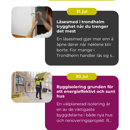
31. jul
Låsesmed i trondheim
trygghet når du trenger
det mest
En låsesmed gjør mer enn å
åpne dører når nøklene blir
borte. For mange i
Trondheim handler lås og s...
30. jul
Byggisolering grunden för
ett energieffektivt och sunt
hus
En välplanerad isolering är
en av de viktigaste
byggdelarna i både nya hus
och renoveringsprojekt. R...