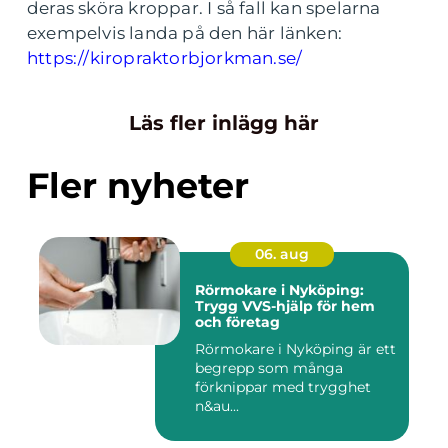
deras sköra kroppar. I så fall kan spelarna
exempelvis landa på den här länken:
https://kiropraktorbjorkman.se/
Läs fler inlägg här
Fler nyheter
06. aug
Rörmokare i Nyköping:
Trygg VVS-hjälp för hem
och företag
Rörmokare i Nyköping är ett
begrepp som många
förknippar med trygghet
n&au...