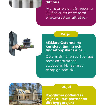
ditt hus
Att installera en värmepump
i Skåne är ett av de mest
effektiva sätten att s&au...
04. jul
Mäklare Östermalm:
kunskap, timing och
fingertoppskänsla på
stockholms mest klassiska
Östermalm är en av Sveriges
adress
mest eftertraktade
stadsdelar. Här samsas
pampiga sekelsk...
01. jul
Byggfirma gotland så
väljer du rätt partner för
ditt byggprojekt