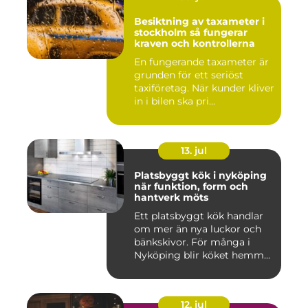
Besiktning av taxameter i
stockholm så fungerar
kraven och kontrollerna
En fungerande taxameter är
grunden för ett seriöst
taxiföretag. När kunder kliver
in i bilen ska pri...
13. jul
Platsbyggt kök i nyköping
när funktion, form och
hantverk möts
Ett platsbyggt kök handlar
om mer än nya luckor och
bänkskivor. För många i
Nyköping blir köket hemm...
12. jul