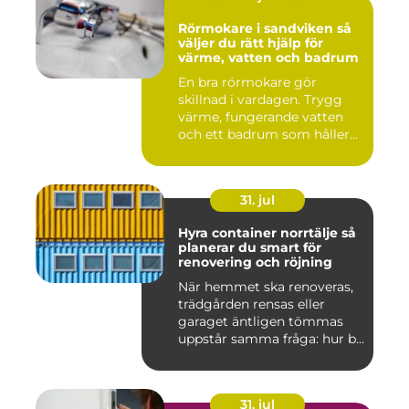
Rörmokare i sandviken så
väljer du rätt hjälp för
värme, vatten och badrum
En bra rörmokare gör
skillnad i vardagen. Trygg
värme, fungerande vatten
och ett badrum som håller
t...
31. jul
Hyra container norrtälje så
planerar du smart för
renovering och röjning
När hemmet ska renoveras,
trädgården rensas eller
garaget äntligen tömmas
uppstår samma fråga: hur b...
31. jul