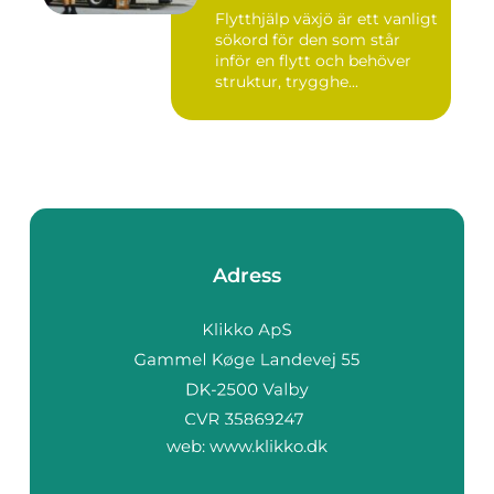
Flytthjälp växjö är ett vanligt
sökord för den som står
inför en flytt och behöver
struktur, trygghe...
Adress
web:
www.klikko.dk