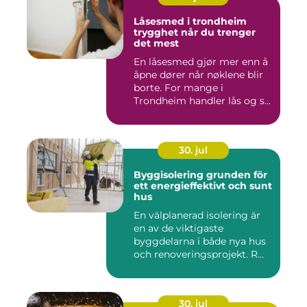
Låsesmed i trondheim
trygghet når du trenger
det mest
En låsesmed gjør mer enn å
åpne dører når nøklene blir
borte. For mange i
Trondheim handler lås og s...
30. jul
Byggisolering grunden för
ett energieffektivt och sunt
hus
En välplanerad isolering är
en av de viktigaste
byggdelarna i både nya hus
och renoveringsprojekt. R...
30. jul