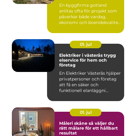
En byggfirma gotland
anlitas ofta för projekt som
påverkar både vardag,
ekonomi och boendekvalitet
u...
01. jul
Elektriker i västerås trygg
elservice för hem och
företag
En Elektriker Västerås hjälper
privatpersoner och företag
att få en säker och
funktionell elanläggni...
01. jul
Måleri skåne så väljer du
rätt målare för ett hållbart
resultat