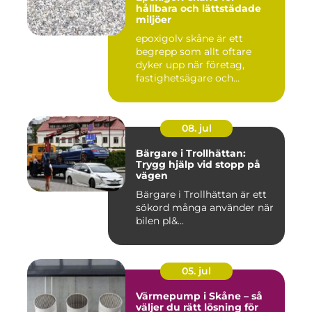
hållbara och lättstädade
miljöer
epoxigolv skåne är ett
begrepp som allt oftare
dyker upp när företag,
fastighetsägare och
privatpers...
08. jul
Bärgare i Trollhättan:
Trygg hjälp vid stopp på
vägen
Bärgare i Trollhättan är ett
sökord många använder när
bilen pl&...
05. jul
Värmepump i Skåne – så
väljer du rätt lösning för