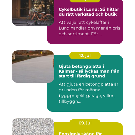
Cykelbutik i Lund: Så hittar
du rätt verkstad och butik
Att välja rätt cykelaffär i
Lund handlar om mer än pris
och sortiment. För ...
12. jul
Gjuta betongplatta i
Kalmar - så lyckas man från
start till färdig grund
Att gjuta en betongplatta är
grunden för många
byggprojekt garage, villor,
tillbyggn...
09. jul
Epoxigolv skåne för