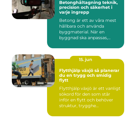
Betonghåltagning teknik,
precision och säkerhet i
varje ingrepp
Betong är ett av våra mest
hållbara och använda
byggmaterial. När en
byggnad ska anpassas,
renoveras...
15. jun
Flytthjälp växjö så planerar
du en trygg och smidig
flytt
Flytthjälp växjö är ett vanligt
sökord för den som står
inför en flytt och behöver
struktur, trygghe...