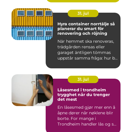
31. jul
Hyra container norrtälje så
planerar du smart för
renovering och röjning
När hemmet ska renoveras,
trädgården rensas eller
garaget äntligen tömmas
uppstår samma fråga: hur b...
31. jul
Låsesmed i trondheim
trygghet når du trenger
det mest
En låsesmed gjør mer enn å
åpne dører når nøklene blir
borte. For mange i
Trondheim handler lås og s...