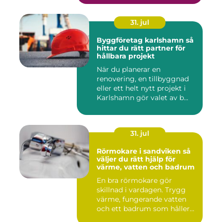
31. jul
Byggföretag karlshamn så
hittar du rätt partner för
hållbara projekt
När du planerar en
renovering, en tillbyggnad
eller ett helt nytt projekt i
Karlshamn gör valet av b...
31. jul
Rörmokare i sandviken så
väljer du rätt hjälp för
värme, vatten och badrum
En bra rörmokare gör
skillnad i vardagen. Trygg
värme, fungerande vatten
och ett badrum som håller
t...