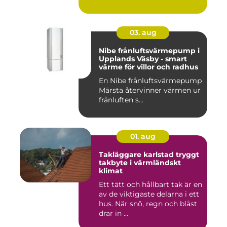
03. aug
Nibe frånluftsvärmepump i
Upplands Väsby - smart
värme för villor och radhus
En Nibe frånluftsvärmepump
Märsta återvinner värmen ur
frånluften s...
01. aug
Takläggare karlstad tryggt
takbyte i värmländskt
klimat
Ett tätt och hållbart tak är en
av de viktigaste delarna i ett
hus. När snö, regn och blåst
drar in ...