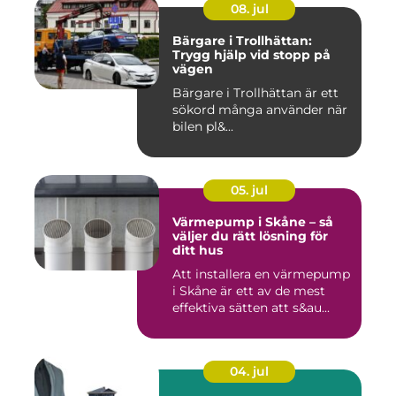
08. jul
Bärgare i Trollhättan:
Trygg hjälp vid stopp på
vägen
Bärgare i Trollhättan är ett
sökord många använder när
bilen pl&...
05. jul
Värmepump i Skåne – så
väljer du rätt lösning för
ditt hus
Att installera en värmepump
i Skåne är ett av de mest
effektiva sätten att s&au...
04. jul