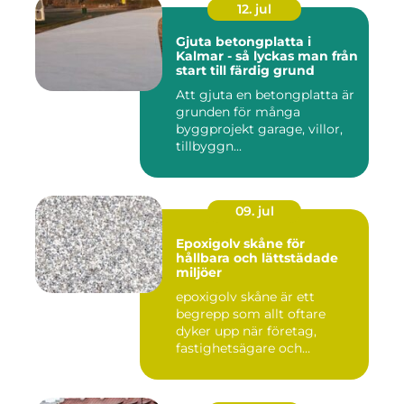
12. jul
Gjuta betongplatta i
Kalmar - så lyckas man från
start till färdig grund
Att gjuta en betongplatta är
grunden för många
byggprojekt garage, villor,
tillbyggn...
09. jul
Epoxigolv skåne för
hållbara och lättstädade
miljöer
epoxigolv skåne är ett
begrepp som allt oftare
dyker upp när företag,
fastighetsägare och
privatpers...