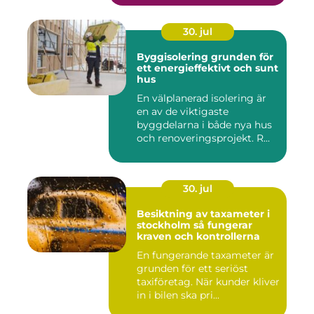
30. jul
Byggisolering grunden för
ett energieffektivt och sunt
hus
En välplanerad isolering är
en av de viktigaste
byggdelarna i både nya hus
och renoveringsprojekt. R...
30. jul
Besiktning av taxameter i
stockholm så fungerar
kraven och kontrollerna
En fungerande taxameter är
grunden för ett seriöst
taxiföretag. När kunder kliver
in i bilen ska pri...