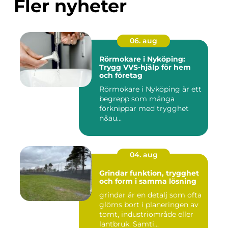
Fler nyheter
06. aug
Rörmokare i Nyköping:
Trygg VVS-hjälp för hem
och företag
Rörmokare i Nyköping är ett
begrepp som många
förknippar med trygghet
n&au...
04. aug
Grindar funktion, trygghet
och form i samma lösning
grindar är en detalj som ofta
glöms bort i planeringen av
tomt, industriområde eller
lantbruk. Samti...