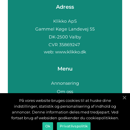
Adress
web:
www.klikko.dk
Menu
Annonsering
Om oss
Cookies
På vores website bruges cookies til at huske dine
indstillinger, statistik og personalisering af indhold og
Kontakta oss
annoncer. Denne information deles med tredjepart. Ved
Sitemap
fortsat brug af websiden godkender du cookiepolitikken.
Ok
Privatlivspolitik