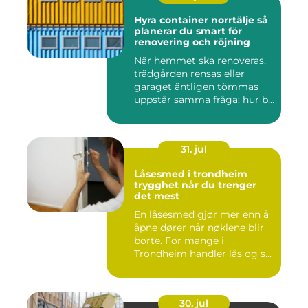
Hyra container norrtälje så
planerar du smart för
renovering och röjning
När hemmet ska renoveras,
trädgården rensas eller
garaget äntligen tömmas
uppstår samma fråga: hur b...
31. jul
Låsesmed i trondheim
trygghet når du trenger
det mest
En låsesmed gjør mer enn å
åpne dører når nøklene blir
borte. For mange i
Trondheim handler lås og s...
30. jul