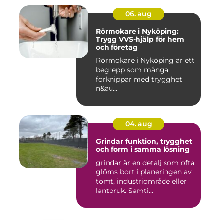
06. aug
Rörmokare i Nyköping:
Trygg VVS-hjälp för hem
och företag
Rörmokare i Nyköping är ett
begrepp som många
förknippar med trygghet
n&au...
04. aug
Grindar funktion, trygghet
och form i samma lösning
grindar är en detalj som ofta
glöms bort i planeringen av
tomt, industriområde eller
lantbruk. Samti...