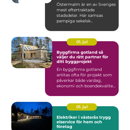
stockholms mest klassiska
Östermalm är en av Sveriges
adress
mest eftertraktade
stadsdelar. Här samsas
pampiga sekelsk...
01. jul
Byggfirma gotland så
väljer du rätt partner för
ditt byggprojekt
En byggfirma gotland
anlitas ofta för projekt som
påverkar både vardag,
ekonomi och boendekvalitet
u...
01. jul
Elektriker i västerås trygg
elservice för hem och
företag