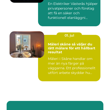
En Elektriker Västerås hjälper
privatpersoner och företag
att få en säker och
funktionell elanläggni...
01. jul
Måleri skåne så väljer du
rätt målare för ett hållbart
resultat
Måleri i Skåne handlar om
mer än nya färger på
väggarna. Ett professionellt
utfört arbete skyddar hu...