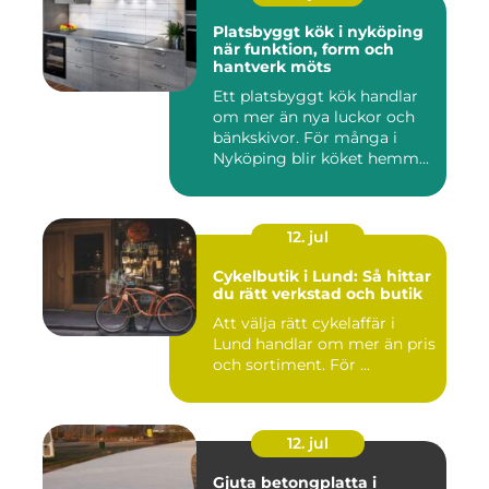
Platsbyggt kök i nyköping
när funktion, form och
hantverk möts
Ett platsbyggt kök handlar
om mer än nya luckor och
bänkskivor. För många i
Nyköping blir köket hemm...
12. jul
Cykelbutik i Lund: Så hittar
du rätt verkstad och butik
Att välja rätt cykelaffär i
Lund handlar om mer än pris
och sortiment. För ...
12. jul
Gjuta betongplatta i