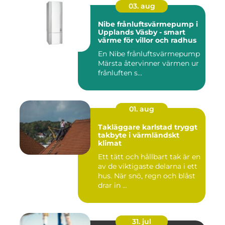
03. aug
Nibe frånluftsvärmepump i
Upplands Väsby - smart
värme för villor och radhus
En Nibe frånluftsvärmepump
Märsta återvinner värmen ur
frånluften s...
01. aug
Takläggare karlstad tryggt
takbyte i värmländskt
klimat
Ett tätt och hållbart tak är en
av de viktigaste delarna i ett
hus. När snö, regn och blåst
drar in ...
31. jul