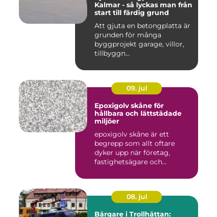
Kalmar - så lyckas man från
start till färdig grund
Att gjuta en betongplatta är
grunden för många
byggprojekt garage, villor,
tillbyggn...
09. jul
Epoxigolv skåne för
hållbara och lättstädade
miljöer
epoxigolv skåne är ett
begrepp som allt oftare
dyker upp när företag,
fastighetsägare och
privatpers...
08. jul
Bärgare i Trollhättan: