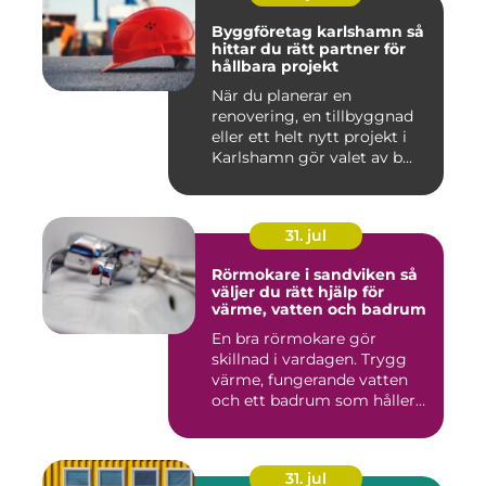
Byggföretag karlshamn så
hittar du rätt partner för
hållbara projekt
När du planerar en
renovering, en tillbyggnad
eller ett helt nytt projekt i
Karlshamn gör valet av b...
31. jul
Rörmokare i sandviken så
väljer du rätt hjälp för
värme, vatten och badrum
En bra rörmokare gör
skillnad i vardagen. Trygg
värme, fungerande vatten
och ett badrum som håller
t...
31. jul