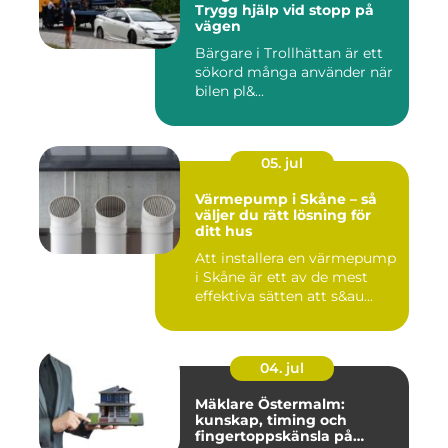
Trygg hjälp vid stopp på
vägen
Bärgare i Trollhättan är ett
sökord många använder när
bilen pl&...
05. jul
Värmepump i Skåne – så
väljer du rätt lösning för
ditt hus
Att installera en värmepump
i Skåne är ett av de mest
effektiva sätten att s&au...
04. jul
Mäklare Östermalm:
kunskap, timing och
fingertoppskänsla på