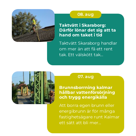
08. aug
Taktvätt i Skaraborg:
Därför lönar det sig att ta
hand om taket i tid
Taktvätt Skaraborg handlar
om mer än att få ett rent
tak. Ett välskött tak...
07. aug
Brunnsborrning kalmar
hållbar vattenförsörjning
och trygg energikälla
Att borra egen brunn eller
energibrunn är för många
fastighetsägare runt Kalmar
ett sätt att bli mer...