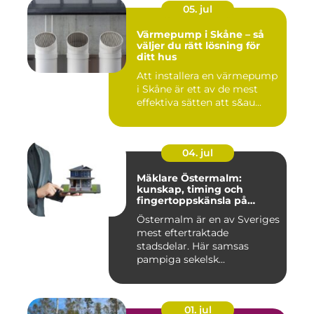
05. jul
Värmepump i Skåne – så
väljer du rätt lösning för
ditt hus
Att installera en värmepump
i Skåne är ett av de mest
effektiva sätten att s&au...
04. jul
Mäklare Östermalm:
kunskap, timing och
fingertoppskänsla på
stockholms mest klassiska
Östermalm är en av Sveriges
adress
mest eftertraktade
stadsdelar. Här samsas
pampiga sekelsk...
01. jul