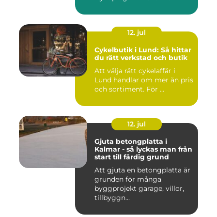
12. jul
Cykelbutik i Lund: Så hittar
du rätt verkstad och butik
Att välja rätt cykelaffär i
Lund handlar om mer än pris
och sortiment. För ...
12. jul
Gjuta betongplatta i
Kalmar - så lyckas man från
start till färdig grund
Att gjuta en betongplatta är
grunden för många
byggprojekt garage, villor,
tillbyggn...