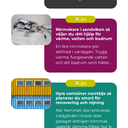
31. jul
Rörmokare i sandviken så
väljer du rätt hjälp för
värme, vatten och badrum
En bra rörmokare gör
skillnad i vardagen. Trygg
värme, fungerande vatten
och ett badrum som håller
t...
31. jul
Hyra container norrtälje så
planerar du smart för
renovering och röjning
När hemmet ska renoveras,
trädgården rensas eller
garaget äntligen tömmas
uppstår samma fråga: hur b...