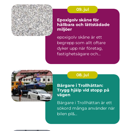
09. jul
Epoxigolv skåne för
hållbara och lättstädade
miljöer
epoxigolv skåne är ett
begrepp som allt oftare
dyker upp när företag,
fastighetsägare och
privatpers...
08. jul
Bärgare i Trollhättan:
Trygg hjälp vid stopp på
vägen
Bärgare i Trollhättan är ett
sökord många använder när
bilen pl&...