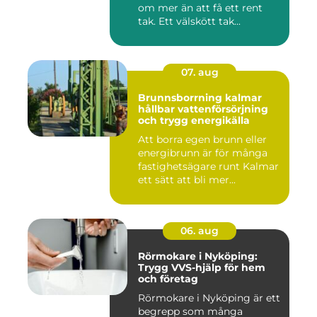
om mer än att få ett rent
tak. Ett välskött tak...
07. aug
Brunnsborrning kalmar
hållbar vattenförsörjning
och trygg energikälla
Att borra egen brunn eller
energibrunn är för många
fastighetsägare runt Kalmar
ett sätt att bli mer...
06. aug
Rörmokare i Nyköping:
Trygg VVS-hjälp för hem
och företag
Rörmokare i Nyköping är ett
begrepp som många