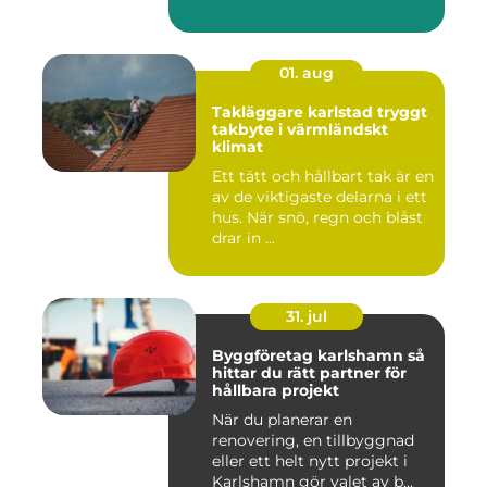
01. aug
Takläggare karlstad tryggt
takbyte i värmländskt
klimat
Ett tätt och hållbart tak är en
av de viktigaste delarna i ett
hus. När snö, regn och blåst
drar in ...
31. jul
Byggföretag karlshamn så
hittar du rätt partner för
hållbara projekt
När du planerar en
renovering, en tillbyggnad
eller ett helt nytt projekt i
Karlshamn gör valet av b...