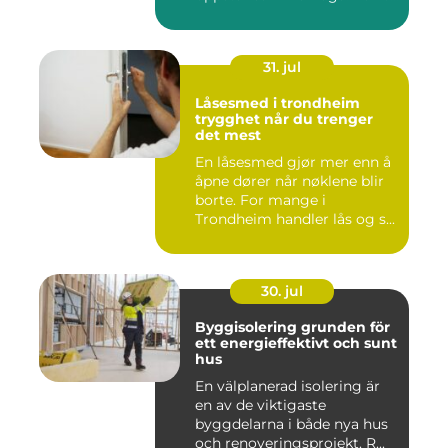
31. jul
Låsesmed i trondheim
trygghet når du trenger
det mest
En låsesmed gjør mer enn å
åpne dører når nøklene blir
borte. For mange i
Trondheim handler lås og s...
30. jul
Byggisolering grunden för
ett energieffektivt och sunt
hus
En välplanerad isolering är
en av de viktigaste
byggdelarna i både nya hus
och renoveringsprojekt. R...