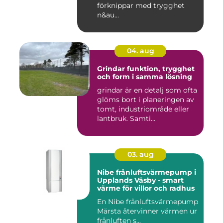
förknippar med trygghet
n&au...
04. aug
Grindar funktion, trygghet
och form i samma lösning
grindar är en detalj som ofta
glöms bort i planeringen av
tomt, industriområde eller
lantbruk. Samti...
03. aug
Nibe frånluftsvärmepump i
Upplands Väsby - smart
värme för villor och radhus
En Nibe frånluftsvärmepump
Märsta återvinner värmen ur
frånluften s...