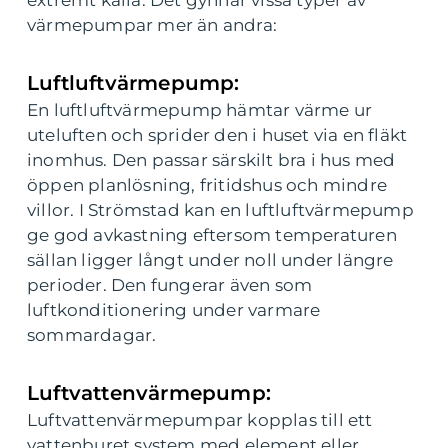
extremt kalla. Det gynnar vissa typer av
värmepumpar mer än andra:
Luftluftvärmepump:
En luftluftvärmepump hämtar värme ur
uteluften och sprider den i huset via en fläkt
inomhus. Den passar särskilt bra i hus med
öppen planlösning, fritidshus och mindre
villor. I Strömstad kan en luftluftvärmepump
ge god avkastning eftersom temperaturen
sällan ligger långt under noll under längre
perioder. Den fungerar även som
luftkonditionering under varmare
sommardagar.
Luftvattenvärmepump:
Luftvattenvärmepumpar kopplas till ett
vattenburet system med element eller