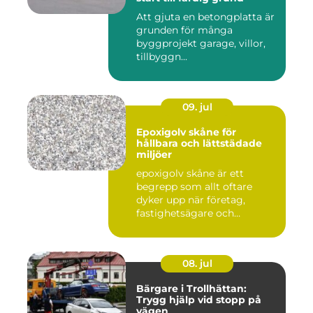
Att gjuta en betongplatta är
grunden för många
byggprojekt garage, villor,
tillbyggn...
09. jul
Epoxigolv skåne för
hållbara och lättstädade
miljöer
epoxigolv skåne är ett
begrepp som allt oftare
dyker upp när företag,
fastighetsägare och
privatpers...
08. jul
Bärgare i Trollhättan:
Trygg hjälp vid stopp på
vägen