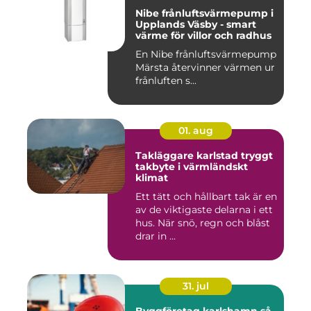
Nibe frånluftsvärmepump i
Upplands Väsby - smart
värme för villor och radhus
En Nibe frånluftsvärmepump
Märsta återvinner värmen ur
frånluften s...
01. aug
Takläggare karlstad tryggt
takbyte i värmländskt
klimat
Ett tätt och hållbart tak är en
av de viktigaste delarna i ett
hus. När snö, regn och blåst
drar in ...
31. jul
Byggföretag karlshamn så