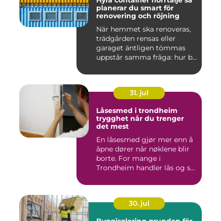
planerar du smart för
renovering och röjning
När hemmet ska renoveras,
trädgården rensas eller
garaget äntligen tömmas
uppstår samma fråga: hur b...
31. jul
Låsesmed i trondheim
trygghet når du trenger
det mest
En låsesmed gjør mer enn å
åpne dører når nøklene blir
borte. For mange i
Trondheim handler lås og s...
30. jul
Byggisolering grunden för