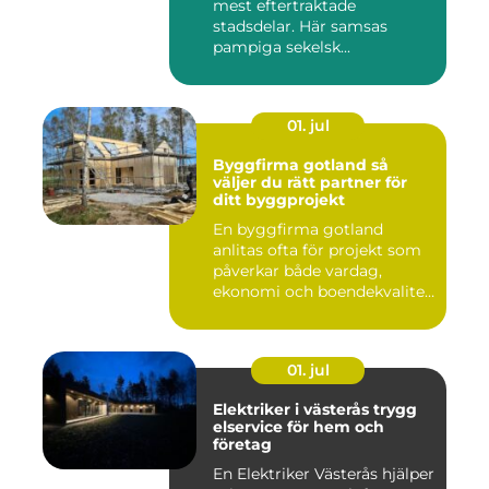
mest eftertraktade
stadsdelar. Här samsas
pampiga sekelsk...
01. jul
Byggfirma gotland så
väljer du rätt partner för
ditt byggprojekt
En byggfirma gotland
anlitas ofta för projekt som
påverkar både vardag,
ekonomi och boendekvalitet
u...
01. jul
Elektriker i västerås trygg
elservice för hem och
företag
En Elektriker Västerås hjälper