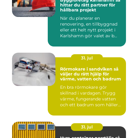
hittar du rätt partner för
hållbara projekt
När du planerar en
renovering, en tillbyggnad
eller ett helt nytt projekt i
Karlshamn gör valet av b...
31. jul
Rörmokare i sandviken så
väljer du rätt hjälp för
värme, vatten och badrum
En bra rörmokare gör
skillnad i vardagen. Trygg
värme, fungerande vatten
och ett badrum som håller
t...
31. jul
Hyra container norrtälje så