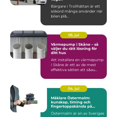
Bärgare i Trollhättan är ett
sökord många använder när
bilen pl&...
05. jul
Värmepump i Skåne – så
väljer du rätt lösning för
ditt hus
Att installera en värmepump
i Skåne är ett av de mest
effektiva sätten att s&au...
04. jul
Mäklare Östermalm:
kunskap, timing och
fingertoppskänsla på
stockholms mest klassiska
Östermalm är en av Sveriges
adress