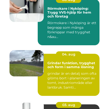
Rörmokare i Nyköping:
Trygg VVS-hjälp för hem
och företag
Rörmokare i Nyköping är ett
begrepp som många
förknippar med trygghet
n&au...
04. aug
Grindar funktion, trygghet
och form i samma lösning
grindar är en detalj som ofta
glöms bort i planeringen av
tomt, industriområde eller
lantbruk. Samti...
03. aug