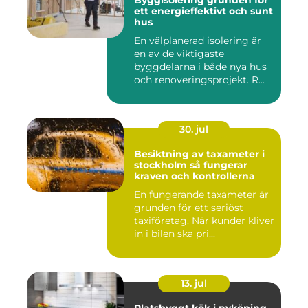
ett energieffektivt och sunt
hus
En välplanerad isolering är
en av de viktigaste
byggdelarna i både nya hus
och renoveringsprojekt. R...
30. jul
Besiktning av taxameter i
stockholm så fungerar
kraven och kontrollerna
En fungerande taxameter är
grunden för ett seriöst
taxiföretag. När kunder kliver
in i bilen ska pri...
13. jul
Platsbyggt kök i nyköping