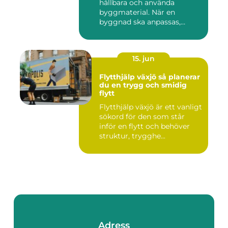
hållbara och använda
byggmaterial. När en
byggnad ska anpassas,
renoveras...
15. jun
Flytthjälp växjö så planerar
du en trygg och smidig
flytt
Flytthjälp växjö är ett vanligt
sökord för den som står
inför en flytt och behöver
struktur, trygghe...
Adress