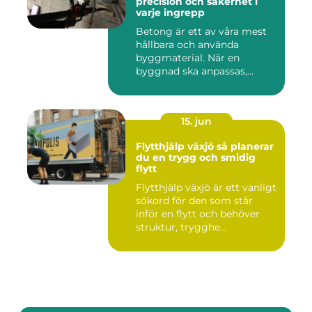
precision och säkerhet i
varje ingrepp
Betong är ett av våra mest
hållbara och använda
byggmaterial. När en
byggnad ska anpassas,
renoveras...
15. jun
Flytthjälp växjö så planerar
du en trygg och smidig
flytt
Flytthjälp växjö är ett vanligt
sökord för den som står
inför en flytt och behöver
struktur, trygghe...