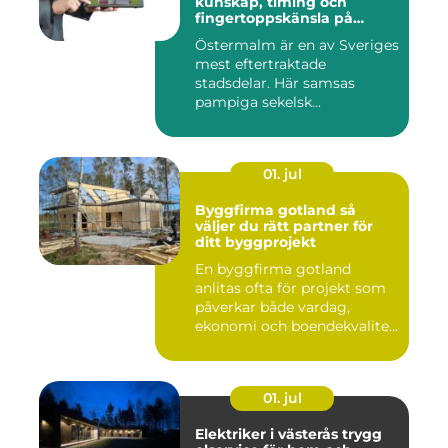
kunskap, timing och
fingertoppskänsla på
stockholms mest klassiska
Östermalm är en av Sveriges
adress
mest eftertraktade
stadsdelar. Här samsas
pampiga sekelsk...
01. jul
Byggfirma gotland så
väljer du rätt partner för
ditt byggprojekt
En byggfirma gotland
anlitas ofta för projekt som
påverkar både vardag,
ekonomi och boendekvalitet
u...
01. jul
Elektriker i västerås trygg