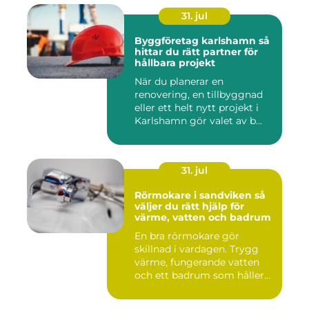
31. jul
Byggföretag karlshamn så
hittar du rätt partner för
hållbara projekt
När du planerar en
renovering, en tillbyggnad
eller ett helt nytt projekt i
Karlshamn gör valet av b...
31. jul
Rörmokare i sandviken så
väljer du rätt hjälp för
värme, vatten och badrum
En bra rörmokare gör
skillnad i vardagen. Trygg
värme, fungerande vatten
och ett badrum som håller
t...