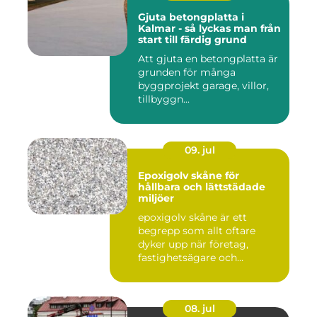
Gjuta betongplatta i
Kalmar - så lyckas man från
start till färdig grund
Att gjuta en betongplatta är
grunden för många
byggprojekt garage, villor,
tillbyggn...
09. jul
Epoxigolv skåne för
hållbara och lättstädade
miljöer
epoxigolv skåne är ett
begrepp som allt oftare
dyker upp när företag,
fastighetsägare och
privatpers...
08. jul