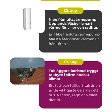
03. aug
Nibe frånluftsvärmepump i
Upplands Väsby - smart
värme för villor och radhus
En Nibe frånluftsvärmepump
Märsta återvinner värmen ur
frånluften s...
01. aug
Takläggare karlstad tryggt
takbyte i värmländskt
klimat
Ett tätt och hållbart tak är en
av de viktigaste delarna i ett
hus. När snö, regn och blåst
drar in ...