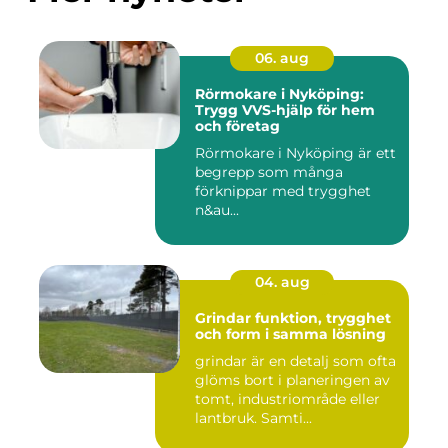
06. aug
Rörmokare i Nyköping:
Trygg VVS-hjälp för hem
och företag
Rörmokare i Nyköping är ett
begrepp som många
förknippar med trygghet
n&au...
04. aug
Grindar funktion, trygghet
och form i samma lösning
grindar är en detalj som ofta
glöms bort i planeringen av
tomt, industriområde eller
lantbruk. Samti...