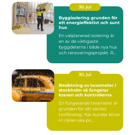
30. jul
Byggisolering grunden för
ett energieffektivt och sunt
hus
En välplanerad isolering är
en av de viktigaste
byggdelarna i både nya hus
och renoveringsprojekt. R...
30. jul
Besiktning av taxameter i
stockholm så fungerar
kraven och kontrollerna
En fungerande taxameter är
grunden för ett seriöst
taxiföretag. När kunder kliver
in i bilen ska pri...