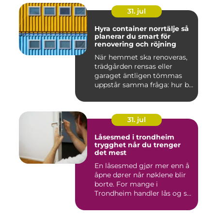
31. jul
Hyra container norrtälje så
planerar du smart för
renovering och röjning
När hemmet ska renoveras,
trädgården rensas eller
garaget äntligen tömmas
uppstår samma fråga: hur b...
31. jul
Låsesmed i trondheim
trygghet når du trenger
det mest
En låsesmed gjør mer enn å
åpne dører når nøklene blir
borte. For mange i
Trondheim handler lås og s...