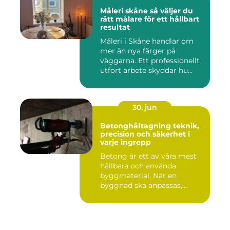
Måleri skåne så väljer du
rätt målare för ett hållbart
resultat
Måleri i Skåne handlar om
mer än nya färger på
väggarna. Ett professionellt
utfört arbete skyddar hu...
30. jun
Betonghåltagning teknik,
precision och säkerhet i
varje ingrepp
Betong är ett av våra mest
hållbara och använda
byggmaterial. När en
byggnad ska anpassas,
renoveras...