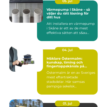
05. jul
Värmepump i Skåne – så
väljer du rätt lösning för
ditt hus
Att installera en värmepump
i Skåne är ett av de mest
effektiva sätten att s&au...
04. jul
Mäklare Östermalm:
kunskap, timing och
fingertoppskänsla på
stockholms mest klassiska
Östermalm är en av Sveriges
adress
mest eftertraktade
stadsdelar. Här samsas
pampiga sekelsk...
01. jul