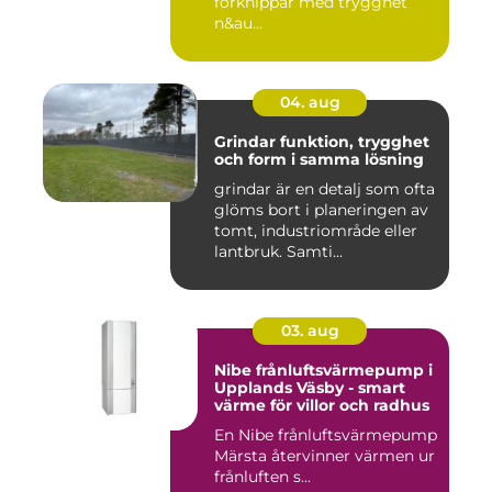
förknippar med trygghet
n&au...
04. aug
Grindar funktion, trygghet
och form i samma lösning
grindar är en detalj som ofta
glöms bort i planeringen av
tomt, industriområde eller
lantbruk. Samti...
03. aug
Nibe frånluftsvärmepump i
Upplands Väsby - smart
värme för villor och radhus
En Nibe frånluftsvärmepump
Märsta återvinner värmen ur
frånluften s...