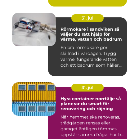
31. jul
Rörmokare i sandviken så
väljer du rätt hjälp för
värme, vatten och badrum
En bra rörmokare gör
skillnad i vardagen. Trygg
värme, fungerande vatten
och ett badrum som håller
t...
31. jul
Hyra container norrtälje så
planerar du smart för
renovering och röjning
När hemmet ska renoveras,
trädgården rensas eller
garaget äntligen tömmas
uppstår samma fråga: hur b...