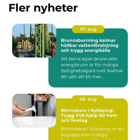
Fler nyheter
07. aug
Brunnsborrning kalmar
hållbar vattenförsörjning
och trygg energikälla
Att borra egen brunn eller
energibrunn är för många
fastighetsägare runt Kalmar
ett sätt att bli mer...
06. aug
Rörmokare i Nyköping:
Trygg VVS-hjälp för hem
och företag
Rörmokare i Nyköping är ett
begrepp som många