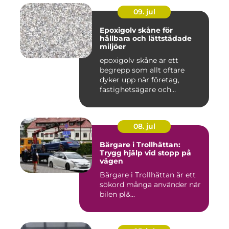
09. jul
Epoxigolv skåne för
hållbara och lättstädade
miljöer
epoxigolv skåne är ett
begrepp som allt oftare
dyker upp när företag,
fastighetsägare och
privatpers...
08. jul
Bärgare i Trollhättan:
Trygg hjälp vid stopp på
vägen
Bärgare i Trollhättan är ett
sökord många använder när
bilen pl&...