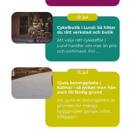
12. jul
Cykelbutik i Lund: Så hittar
du rätt verkstad och butik
Att välja rätt cykelaffär i
Lund handlar om mer än pris
och sortiment. För ...
12. jul
Gjuta betongplatta i
Kalmar - så lyckas man från
start till färdig grund
Att gjuta en betongplatta är
grunden för många
byggprojekt garage, villor,
tillbyggn...