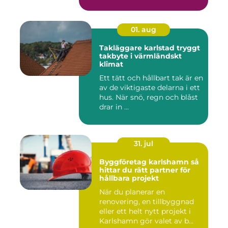
01. aug
Takläggare karlstad tryggt
takbyte i värmländskt
klimat
Ett tätt och hållbart tak är en
av de viktigaste delarna i ett
hus. När snö, regn och blåst
drar in ...
31. jul
Byggföretag karlshamn så
hittar du rätt partner för
hållbara projekt
När du planerar en
renovering, en tillbyggnad
eller ett helt nytt projekt i
Karlshamn gör valet av b...