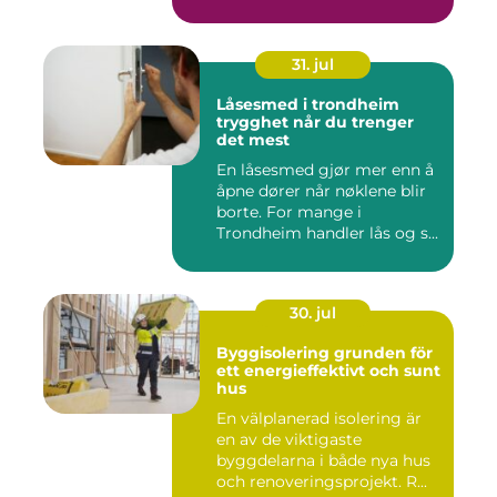
31. jul
Låsesmed i trondheim
trygghet når du trenger
det mest
En låsesmed gjør mer enn å
åpne dører når nøklene blir
borte. For mange i
Trondheim handler lås og s...
30. jul
Byggisolering grunden för
ett energieffektivt och sunt
hus
En välplanerad isolering är
en av de viktigaste
byggdelarna i både nya hus
och renoveringsprojekt. R...