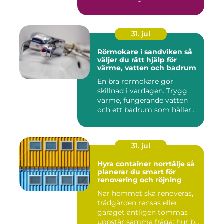
31. jul
Rörmokare i sandviken så
väljer du rätt hjälp för
värme, vatten och badrum
En bra rörmokare gör
skillnad i vardagen. Trygg
värme, fungerande vatten
och ett badrum som håller
t...
31. jul
Hyra container norrtälje så
planerar du smart för
renovering och röjning
När hemmet ska renoveras,
trädgården rensas eller
garaget äntligen tömmas
uppstår samma fråga: hur b...