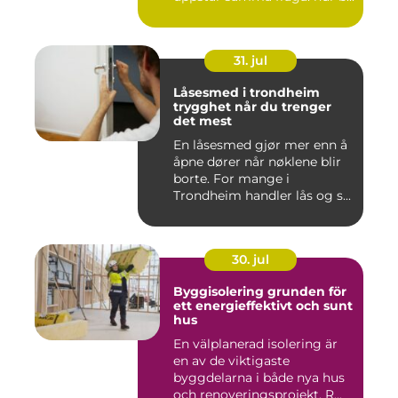
31. jul
Låsesmed i trondheim
trygghet når du trenger
det mest
En låsesmed gjør mer enn å
åpne dører når nøklene blir
borte. For mange i
Trondheim handler lås og s...
30. jul
Byggisolering grunden för
ett energieffektivt och sunt
hus
En välplanerad isolering är
en av de viktigaste
byggdelarna i både nya hus
och renoveringsprojekt. R...