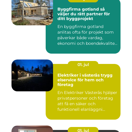
Byggfirma gotland så
väljer du rätt partner för
ditt byggprojekt
En byggfirma gotland
anlitas ofta för projekt som
påverkar både vardag,
ekonomi och boendekvalitet
u...
01. jul
Elektriker i västerås trygg
elservice för hem och
företag
En Elektriker Västerås hjälper
privatpersoner och företag
att få en säker och
funktionell elanläggni...
01. jul