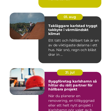
01. aug
Takläggare karlstad tryggt
takbyte i värmländskt
klimat
Ett tätt och hållbart tak är en
av de viktigaste delarna i ett
hus. När snö, regn och blåst
drar in ...
31. jul
Byggföretag karlshamn så
hittar du rätt partner för
hållbara projekt
När du planerar en
renovering, en tillbyggnad
eller ett helt nytt projekt i
Karlshamn gör valet av b...