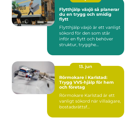
Flytthjälp växjö så planerar
du en trygg och smidig
flytt
Flytthjälp växjö är ett vanligt
sökord för den som står
inför en flytt och behöver
struktur, trygghe...
13. jun
Rörmokare i Karlstad:
Trygg VVS-hjälp för hem
och företag
Rörmokare Karlstad är ett
vanligt sökord när villaägare,
bostadsrättsf...