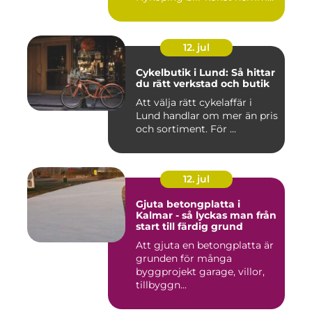
12. jul
Cykelbutik i Lund: Så hittar
du rätt verkstad och butik
Att välja rätt cykelaffär i
Lund handlar om mer än pris
och sortiment. För ...
12. jul
Gjuta betongplatta i
Kalmar - så lyckas man från
start till färdig grund
Att gjuta en betongplatta är
grunden för många
byggprojekt garage, villor,
tillbyggn...