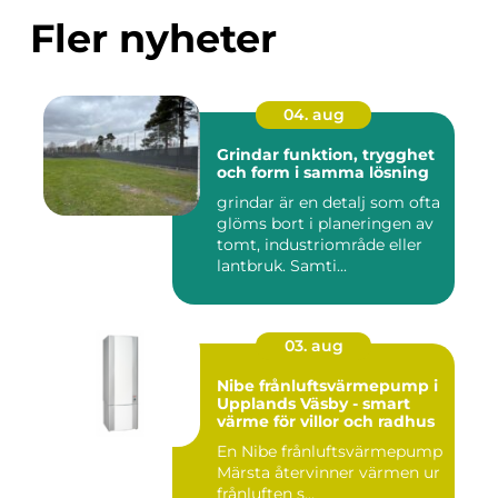
Fler nyheter
04. aug
Grindar funktion, trygghet
och form i samma lösning
grindar är en detalj som ofta
glöms bort i planeringen av
tomt, industriområde eller
lantbruk. Samti...
03. aug
Nibe frånluftsvärmepump i
Upplands Väsby - smart
värme för villor och radhus
En Nibe frånluftsvärmepump
Märsta återvinner värmen ur
frånluften s...