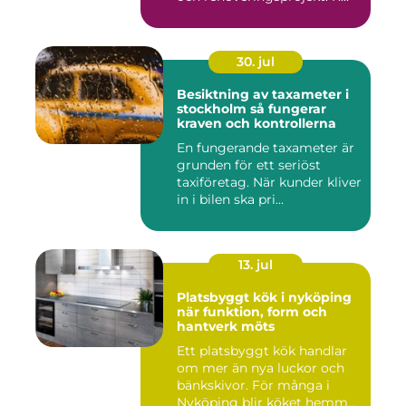
30. jul
Besiktning av taxameter i
stockholm så fungerar
kraven och kontrollerna
En fungerande taxameter är
grunden för ett seriöst
taxiföretag. När kunder kliver
in i bilen ska pri...
13. jul
Platsbyggt kök i nyköping
när funktion, form och
hantverk möts
Ett platsbyggt kök handlar
om mer än nya luckor och
bänkskivor. För många i
Nyköping blir köket hemm...