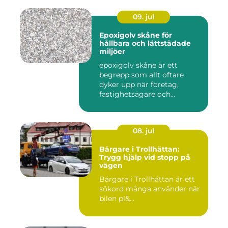
09. jul
Epoxigolv skåne för
hållbara och lättstädade
miljöer
epoxigolv skåne är ett
begrepp som allt oftare
dyker upp när företag,
fastighetsägare och
privatpers...
08. jul
Bärgare i Trollhättan:
Trygg hjälp vid stopp på
vägen
Bärgare i Trollhättan är ett
sökord många använder när
bilen pl&...