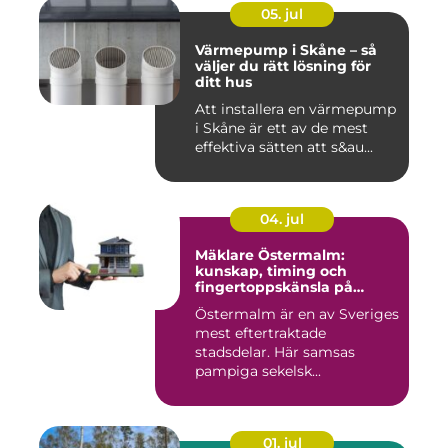
05. jul
Värmepump i Skåne – så
väljer du rätt lösning för
ditt hus
Att installera en värmepump
i Skåne är ett av de mest
effektiva sätten att s&au...
04. jul
Mäklare Östermalm:
kunskap, timing och
fingertoppskänsla på
stockholms mest klassiska
Östermalm är en av Sveriges
adress
mest eftertraktade
stadsdelar. Här samsas
pampiga sekelsk...
01. jul