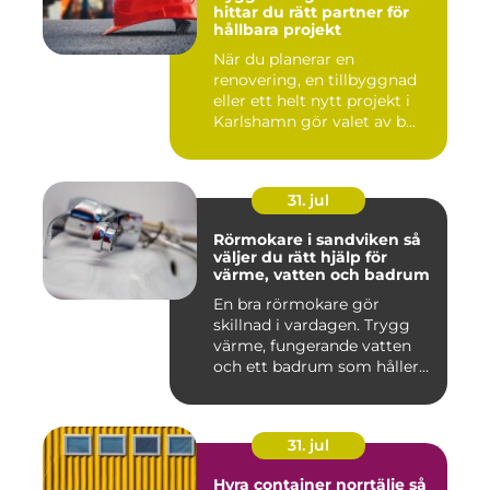
hittar du rätt partner för
hållbara projekt
När du planerar en
renovering, en tillbyggnad
eller ett helt nytt projekt i
Karlshamn gör valet av b...
31. jul
Rörmokare i sandviken så
väljer du rätt hjälp för
värme, vatten och badrum
En bra rörmokare gör
skillnad i vardagen. Trygg
värme, fungerande vatten
och ett badrum som håller
t...
31. jul
Hyra container norrtälje så