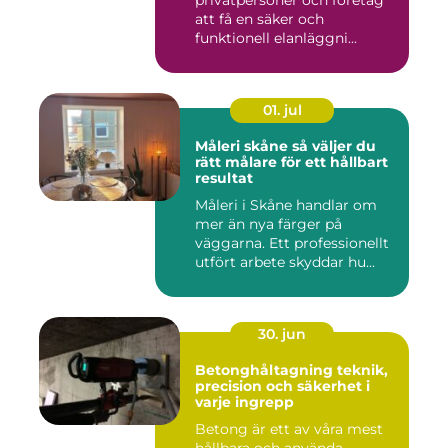
privatpersoner och företag
att få en säker och
funktionell elanläggni...
01. jul
Måleri skåne så väljer du
rätt målare för ett hållbart
resultat
Måleri i Skåne handlar om
mer än nya färger på
väggarna. Ett professionellt
utfört arbete skyddar hu...
30. jun
Betonghåltagning teknik,
precision och säkerhet i
varje ingrepp
Betong är ett av våra mest