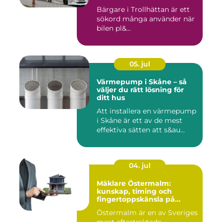
Bärgare i Trollhättan är ett
sökord många använder när
bilen pl&...
05. jul
Värmepump i Skåne – så
väljer du rätt lösning för
ditt hus
Att installera en värmepump
i Skåne är ett av de mest
effektiva sätten att s&au...
04. jul
Mäklare Östermalm:
kunskap, timing och
fingertoppskänsla på
stockholms mest klassiska
Östermalm är en av Sveriges
adress