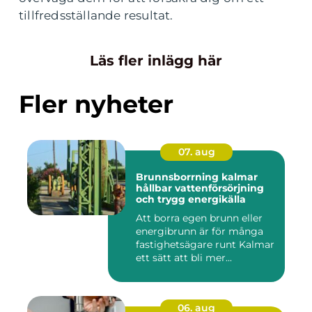
tillfredsställande resultat.
Läs fler inlägg här
Fler nyheter
07. aug
Brunnsborrning kalmar
hållbar vattenförsörjning
och trygg energikälla
Att borra egen brunn eller
energibrunn är för många
fastighetsägare runt Kalmar
ett sätt att bli mer...
06. aug