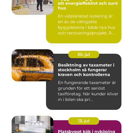
ett energieffektivt och sunt
hus
En välplanerad isolering är
en av de viktigaste
byggdelarna i både nya hus
och renoveringsprojekt. R...
30. jul
Besiktning av taxameter i
stockholm så fungerar
kraven och kontrollerna
En fungerande taxameter är
grunden för ett seriöst
taxiföretag. När kunder kliver
in i bilen ska pri...
13. jul
Platsbyggt kök i nyköping