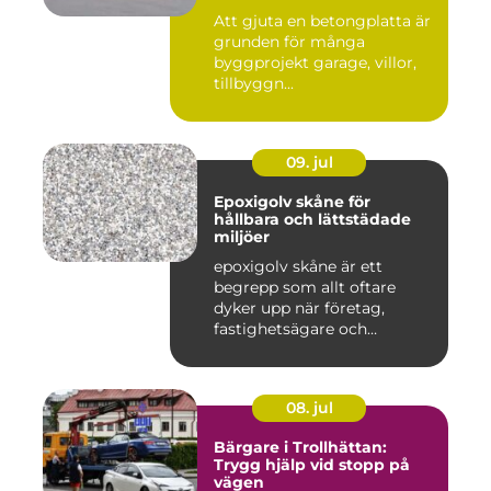
Att gjuta en betongplatta är
grunden för många
byggprojekt garage, villor,
tillbyggn...
09. jul
Epoxigolv skåne för
hållbara och lättstädade
miljöer
epoxigolv skåne är ett
begrepp som allt oftare
dyker upp när företag,
fastighetsägare och
privatpers...
08. jul
Bärgare i Trollhättan:
Trygg hjälp vid stopp på
vägen