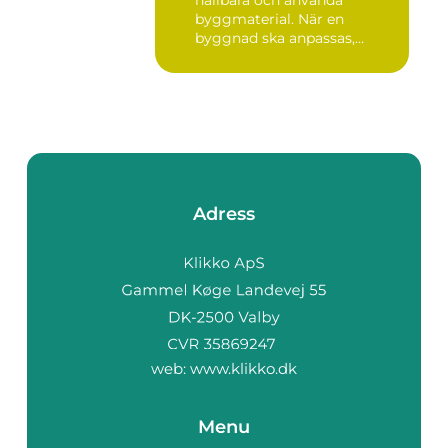
hållbara och använda
byggmaterial. När en
byggnad ska anpassas,
renoveras...
Adress
web:
www.klikko.dk
Menu