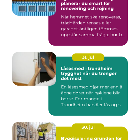
planerar du smart för
renovering och röjning
När hemmet ska renoveras,
trädgården rensas eller
garaget äntligen tömmas
uppstår samma fråga: hur b...
31. jul
Låsesmed i trondheim
trygghet når du trenger
det mest
En låsesmed gjør mer enn å
åpne dører når nøklene blir
borte. For mange i
Trondheim handler lås og s...
30. jul
Byggisolering grunden för