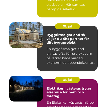
mest eftertraktade
stadsdelar. Här samsas
pampiga sekelsk...
01. jul
Byggfirma gotland så
väljer du rätt partner för
ditt byggprojekt
En byggfirma gotland
anlitas ofta för projekt som
påverkar både vardag,
ekonomi och boendekvalitet
u...
01. jul
Elektriker i västerås trygg
elservice för hem och
företag
En Elektriker Västerås hjälper