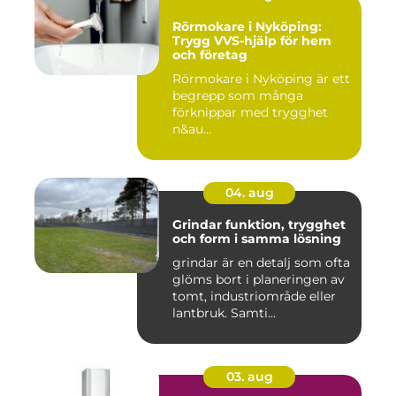
Rörmokare i Nyköping:
Trygg VVS-hjälp för hem
och företag
Rörmokare i Nyköping är ett
begrepp som många
förknippar med trygghet
n&au...
04. aug
Grindar funktion, trygghet
och form i samma lösning
grindar är en detalj som ofta
glöms bort i planeringen av
tomt, industriområde eller
lantbruk. Samti...
03. aug