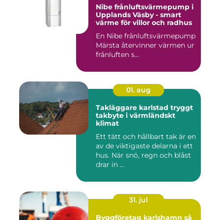
Nibe frånluftsvärmepump i
Upplands Väsby - smart
värme för villor och radhus
En Nibe frånluftsvärmepump
Märsta återvinner värmen ur
frånluften s...
01. aug
Takläggare karlstad tryggt
takbyte i värmländskt
klimat
Ett tätt och hållbart tak är en
av de viktigaste delarna i ett
hus. När snö, regn och blåst
drar in ...
31. jul
Byggföretag karlshamn så