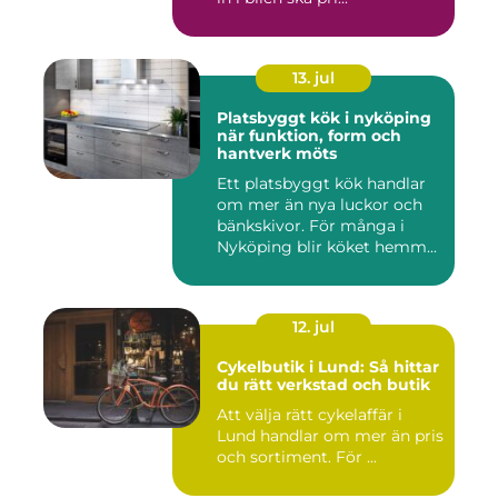
13. jul
Platsbyggt kök i nyköping
när funktion, form och
hantverk möts
Ett platsbyggt kök handlar
om mer än nya luckor och
bänkskivor. För många i
Nyköping blir köket hemm...
12. jul
Cykelbutik i Lund: Så hittar
du rätt verkstad och butik
Att välja rätt cykelaffär i
Lund handlar om mer än pris
och sortiment. För ...