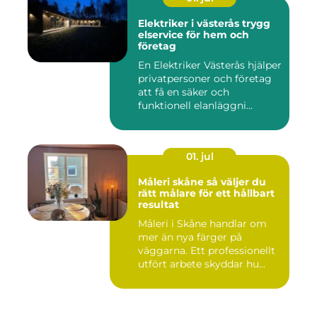
Elektriker i västerås trygg
elservice för hem och
företag
En Elektriker Västerås hjälper
privatpersoner och företag
att få en säker och
funktionell elanläggni...
01. jul
Måleri skåne så väljer du
rätt målare för ett hållbart
resultat
Måleri i Skåne handlar om
mer än nya färger på
väggarna. Ett professionellt
utfört arbete skyddar hu...