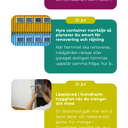
t...
31. jul
Hyra container norrtälje så
planerar du smart för
renovering och röjning
När hemmet ska renoveras,
trädgården rensas eller
garaget äntligen tömmas
uppstår samma fråga: hur b...
31. jul
Låsesmed i trondheim
trygghet når du trenger
det mest
En låsesmed gjør mer enn å
åpne dører når nøklene blir
borte. For mange i
Trondheim handler lås og s...