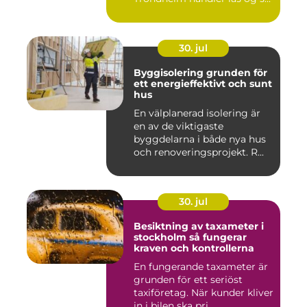
30. jul
Byggisolering grunden för
ett energieffektivt och sunt
hus
En välplanerad isolering är
en av de viktigaste
byggdelarna i både nya hus
och renoveringsprojekt. R...
30. jul
Besiktning av taxameter i
stockholm så fungerar
kraven och kontrollerna
En fungerande taxameter är
grunden för ett seriöst
taxiföretag. När kunder kliver
in i bilen ska pri...