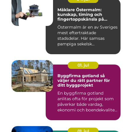
Mäklare Östermalm:
kunskap, timing och
fingertoppskänsla på
stockholms mest klassiska
Östermalm är en av Sveriges
adress
mest eftertraktade
stadsdelar. Här samsas
pampiga sekelsk...
01. jul
Byggfirma gotland så
väljer du rätt partner för
ditt byggprojekt
En byggfirma gotland
anlitas ofta för projekt som
påverkar både vardag,
ekonomi och boendekvalitet
u...
01. jul