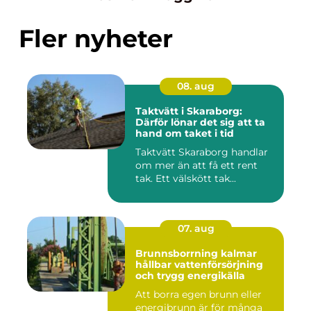
Fler nyheter
08. aug
Taktvätt i Skaraborg:
Därför lönar det sig att ta
hand om taket i tid
Taktvätt Skaraborg handlar
om mer än att få ett rent
tak. Ett välskött tak...
07. aug
Brunnsborrning kalmar
hållbar vattenförsörjning
och trygg energikälla
Att borra egen brunn eller
energibrunn är för många