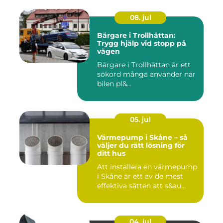
08. jul
Bärgare i Trollhättan:
Trygg hjälp vid stopp på
vägen
Bärgare i Trollhättan är ett
sökord många använder när
bilen pl&...
05. jul
Värmepump i Skåne – så
väljer du rätt lösning för
ditt hus
Att installera en värmepump
i Skåne är ett av de mest
effektiva sätten att s&au...
04. jul