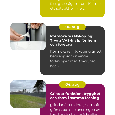
fastighetsägare runt Kalmar
ett sätt att bli mer...
06. aug
Rörmokare i Nyköping:
Trygg VVS-hjälp för hem
och företag
Rörmokare i Nyköping är ett
begrepp som många
förknippar med trygghet
n&au...
04. aug
Grindar funktion, trygghet
och form i samma lösning
grindar är en detalj som ofta
glöms bort i planeringen av
tomt, industriområde eller