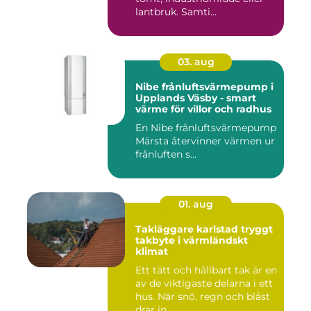
lantbruk. Samti...
03. aug
Nibe frånluftsvärmepump i
Upplands Väsby - smart
värme för villor och radhus
En Nibe frånluftsvärmepump
Märsta återvinner värmen ur
frånluften s...
01. aug
Takläggare karlstad tryggt
takbyte i värmländskt
klimat
Ett tätt och hållbart tak är en
av de viktigaste delarna i ett
hus. När snö, regn och blåst
drar in ...