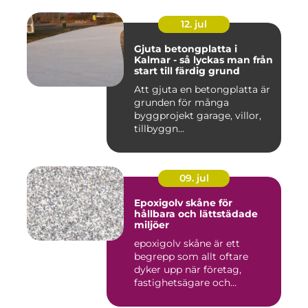
12. jul
Gjuta betongplatta i
Kalmar - så lyckas man från
start till färdig grund
Att gjuta en betongplatta är
grunden för många
byggprojekt garage, villor,
tillbyggn...
09. jul
Epoxigolv skåne för
hållbara och lättstädade
miljöer
epoxigolv skåne är ett
begrepp som allt oftare
dyker upp när företag,
fastighetsägare och
privatpers...