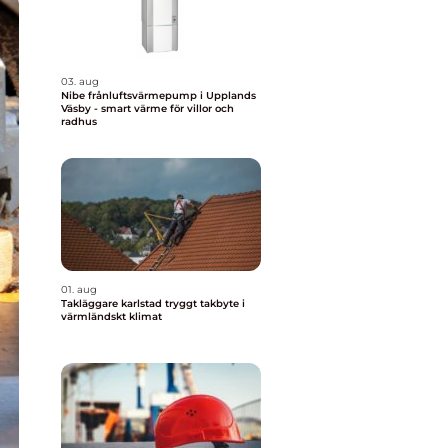
03. aug
Nibe frånluftsvärmepump i Upplands
Väsby - smart värme för villor och
radhus
01. aug
Takläggare karlstad tryggt takbyte i
värmländskt klimat