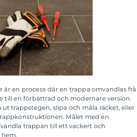
er är en process där en trappa omvandlas fr
e till en förbättrad och modernare version.
 ut trappstegen, slipa och måla räcket, eller
a trappkonstruktionen. Målet med en
vandla trappan till ett vackert och
t hem.