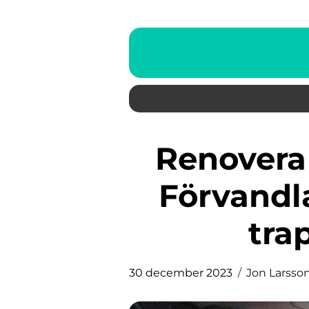
Renovera trappa före efter –
Förvandl
tra
30 december 2023
Jon Larsso