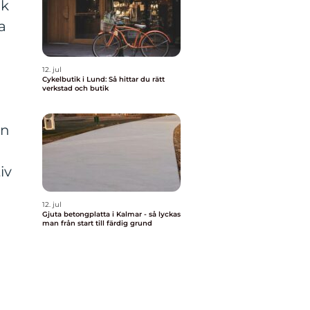
ck
a
12. jul
Cykelbutik i Lund: Så hittar du rätt
verkstad och butik
an
iv
12. jul
Gjuta betongplatta i Kalmar - så lyckas
man från start till färdig grund