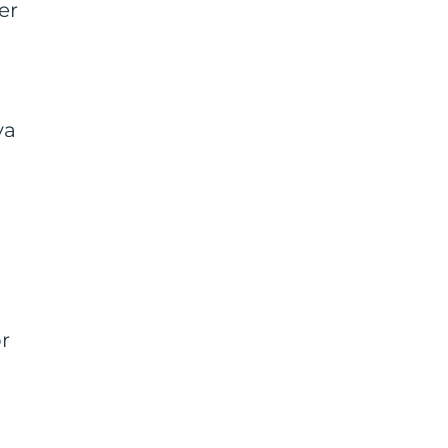
er
ya
r