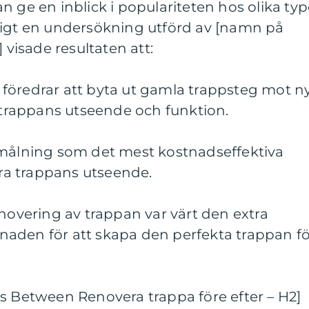
n ge en inblick i populariteten hos olika typ
ligt en undersökning utförd av [namn på
 visade resultaten att:
föredrar att byta ut gamla trappsteg mot n
a trappans utseende och funktion.
 målning som det mest kostnadseffektiva
dra trappans utseende.
enovering av trappan var värt den extra
aden för att skapa den perfekta trappan fö
s Between Renovera trappa före efter – H2]