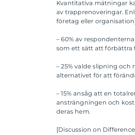
Kvantitativa mätningar ka
av trapprenoveringar. En
företag eller organisation]
– 60% av respondenterna 
som ett sätt att förbättr
– 25% valde slipning och
alternativet för att förän
– 15% ansåg att en totalr
ansträngningen och kostn
deras hem.
[Discussion on Difference