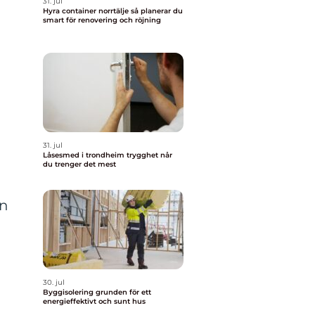
31. jul
Hyra container norrtälje så planerar du
smart för renovering och röjning
31. jul
Låsesmed i trondheim trygghet når
du trenger det mest
ån
30. jul
Byggisolering grunden för ett
energieffektivt och sunt hus