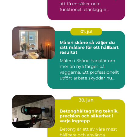
att få en säker och
funktionell elanläggni...
01. jul
Måleri skåne så väljer du
rätt målare för ett hållbart
resultat
Måleri i Skåne handlar om
mer än nya färger på
väggarna. Ett professionellt
utfört arbete skyddar hu...
30. jun
Betonghåltagning teknik,
precision och säkerhet i
varje ingrepp
Betong är ett av våra mest
hållbara och använda