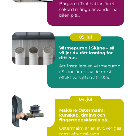
Bärgare i Trollhättan är ett
sökord många använder när
bilen pl&...
05. jul
Värmepump i Skåne – så
väljer du rätt lösning för
ditt hus
Att installera en värmepump
i Skåne är ett av de mest
effektiva sätten att s&au...
04. jul
Mäklare Östermalm:
kunskap, timing och
fingertoppskänsla på
stockholms mest klassiska
Östermalm är en av Sveriges
adress
mest eftertraktade