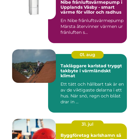
Nibe frånluftsvärmepump i
Upplands Väsby - smart
värme för villor och radhus
En Nibe frånluftsvärmepump
Märsta återvinner värmen ur
frånluften s...
01. aug
Takläggare karlstad tryggt
takbyte i värmländskt
klimat
Ett tätt och hållbart tak är en
av de viktigaste delarna i ett
hus. När snö, regn och blåst
drar in ...
31. jul
Byggföretag karlshamn så