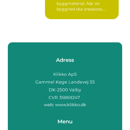
byggmaterial. När en
byggnad ska anpassas,
renoveras...
Adress
web:
www.klikko.dk
Menu