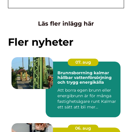
Läs fler inlägg här
Fler nyheter
07. aug
Brunnsborrning kalmar
hållbar vattenförsörjning
och trygg energikälla
Att borra egen brunn eller
energibrunn är för många
fastighetsägare runt Kalmar
ett sätt att bli mer...
06. aug