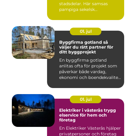
stadsdelar. Här samsas
pampiga sekelsk...
01. jul
Byggfirma gotland så
väljer du rätt partner för
ditt byggprojekt
En byggfirma gotland
anlitas ofta för projekt som
påverkar både vardag,
ekonomi och boendekvalitet
u...
01. jul
Elektriker i västerås trygg
elservice för hem och
företag
En Elektriker Västerås hjälper
privatpersoner och företag