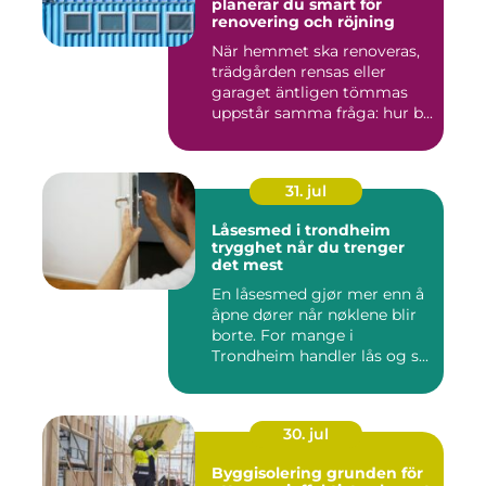
planerar du smart för
renovering och röjning
När hemmet ska renoveras,
trädgården rensas eller
garaget äntligen tömmas
uppstår samma fråga: hur b...
31. jul
Låsesmed i trondheim
trygghet når du trenger
det mest
En låsesmed gjør mer enn å
åpne dører når nøklene blir
borte. For mange i
Trondheim handler lås og s...
30. jul
Byggisolering grunden för