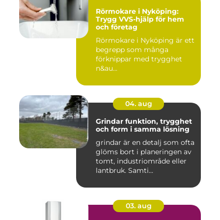
Rörmokare i Nyköping:
Trygg VVS-hjälp för hem
och företag
Rörmokare i Nyköping är ett
begrepp som många
förknippar med trygghet
n&au...
04. aug
Grindar funktion, trygghet
och form i samma lösning
grindar är en detalj som ofta
glöms bort i planeringen av
tomt, industriområde eller
lantbruk. Samti...
03. aug