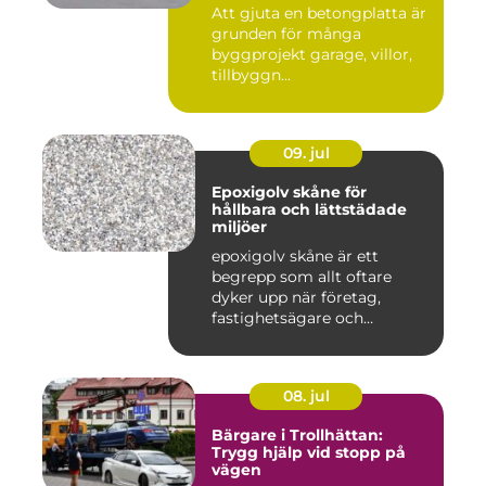
Att gjuta en betongplatta är
grunden för många
byggprojekt garage, villor,
tillbyggn...
09. jul
Epoxigolv skåne för
hållbara och lättstädade
miljöer
epoxigolv skåne är ett
begrepp som allt oftare
dyker upp när företag,
fastighetsägare och
privatpers...
08. jul
Bärgare i Trollhättan:
Trygg hjälp vid stopp på
vägen