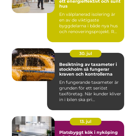
ett energieffektivt och sunt
hus
En välplanerad isolering är
en av de viktigaste
byggdelarna i både nya hus
och renoveringsprojekt. R...
30. jul
Besiktning av taxameter i
stockholm så fungerar
kraven och kontrollerna
En fungerande taxameter är
grunden för ett seriöst
taxiföretag. När kunder kliver
in i bilen ska pri...
13. jul
Platsbyggt kök i nyköping