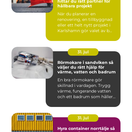
hittar du rätt partner för
hållbara projekt
När du planerar en
renovering, en tillbyggnad
eller ett helt nytt projekt i
Karlshamn gör valet av b...
31. jul
Rörmokare i sandviken så
väljer du rätt hjälp för
värme, vatten och badrum
En bra rörmokare gör
skillnad i vardagen. Trygg
värme, fungerande vatten
och ett badrum som håller
t...
31. jul
Hyra container norrtälje så