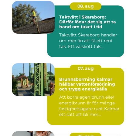
08. aug
Taktvätt i Skaraborg:
Därför lönar det sig att ta
hand om taket i tid
Taktvätt Skaraborg handlar
om mer än att få ett rent
tak. Ett välskött tak...
07. aug
Brunnsborrning kalmar
hållbar vattenförsörjning
och trygg energikälla
Att borra egen brunn eller
energibrunn är för många
fastighetsägare runt Kalmar
ett sätt att bli mer...