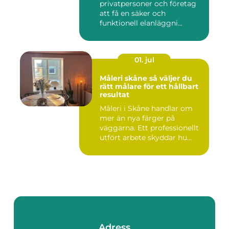
privatpersoner och företag
att få en säker och
funktionell elanläggni...
01. jul
Måleri skåne så väljer du
rätt målare för ett hållbart
resultat
Måleri i Skåne handlar om
mer än nya färger på
väggarna. Ett professionellt
utfört arbete skyddar hu...
Adress