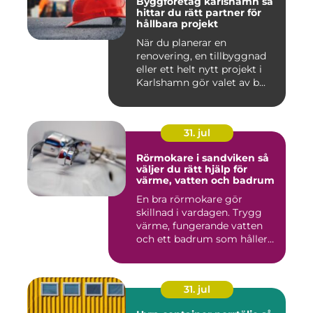
Byggföretag karlshamn så
hittar du rätt partner för
hållbara projekt
När du planerar en
renovering, en tillbyggnad
eller ett helt nytt projekt i
Karlshamn gör valet av b...
31. jul
Rörmokare i sandviken så
väljer du rätt hjälp för
värme, vatten och badrum
En bra rörmokare gör
skillnad i vardagen. Trygg
värme, fungerande vatten
och ett badrum som håller
t...
31. jul