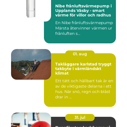
Nibe frånluftsvärmepump i
Upplands Väsby - smart
värme för villor och radhus
En Nibe frånluftsvärmepump
Märsta återvinner värmen ur
frånluften s...
01. aug
Takläggare karlstad tryggt
takbyte i värmländskt
klimat
Ett tätt och hållbart tak är en
av de viktigaste delarna i ett
hus. När snö, regn och blåst
drar in ...
31. jul