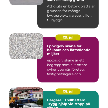
Att gjuta en betongplatta är
grunden för många
byggprojekt garage, villor,
tillbyggn...
09. jul
Epoxigolv skåne för
hållbara och lättstädade
miljöer
epoxigolv skåne är ett
begrepp som allt oftare
dyker upp när företag,
fastighetsägare och
privatpers...
08. jul
Bärgare i Trollhättan:
Trygg hjälp vid stopp på
vägen