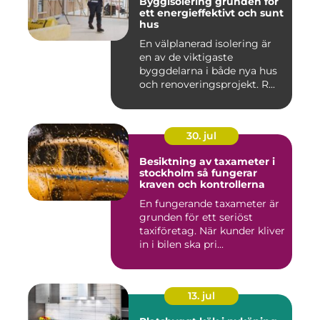
Byggisolering grunden för
ett energieffektivt och sunt
hus
En välplanerad isolering är
en av de viktigaste
byggdelarna i både nya hus
och renoveringsprojekt. R...
30. jul
Besiktning av taxameter i
stockholm så fungerar
kraven och kontrollerna
En fungerande taxameter är
grunden för ett seriöst
taxiföretag. När kunder kliver
in i bilen ska pri...
13. jul