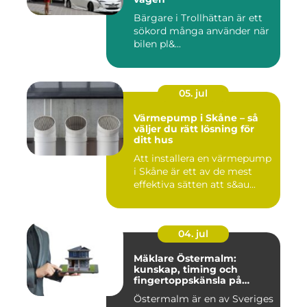
Bärgare i Trollhättan är ett
sökord många använder när
bilen pl&...
05. jul
Värmepump i Skåne – så
väljer du rätt lösning för
ditt hus
Att installera en värmepump
i Skåne är ett av de mest
effektiva sätten att s&au...
04. jul
Mäklare Östermalm:
kunskap, timing och
fingertoppskänsla på
stockholms mest klassiska
Östermalm är en av Sveriges
adress