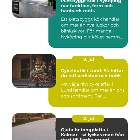
Platsbyggt kök i nyköping
när funktion, form och
hantverk möts
Ett platsbyggt kök handlar
om mer än nya luckor och
bänkskivor. För många i
Nyköping blir köket hemm...
12. jul
Cykelbutik i Lund: Så hittar
du rätt verkstad och butik
Att välja rätt cykelaffär i
Lund handlar om mer än pris
och sortiment. För ...
12. jul
Gjuta betongplatta i
Kalmar - så lyckas man från
start till färdig grund