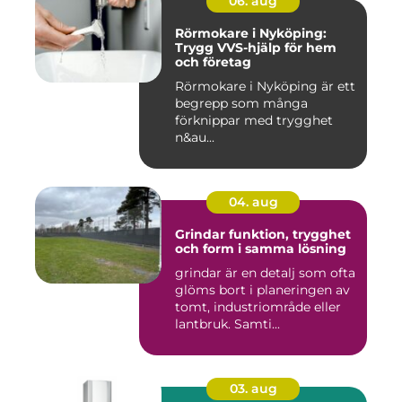
06. aug
Rörmokare i Nyköping:
Trygg VVS-hjälp för hem
och företag
Rörmokare i Nyköping är ett
begrepp som många
förknippar med trygghet
n&au...
04. aug
Grindar funktion, trygghet
och form i samma lösning
grindar är en detalj som ofta
glöms bort i planeringen av
tomt, industriområde eller
lantbruk. Samti...
03. aug