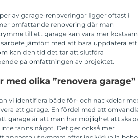
per av garage-renoveringar ligger oftast i
 mer omfattande renovering där man
rymme till ett garage kan vara mer kostsam
sarbete jämfört med att bara uppdatera ett
m kan den tid det tar att slutföra
oende på omfattningen av projektet.
r med olika ”renovera garage”
 kan vi identifiera både för- och nackdelar me
overa ett garage. En fördel med att omvandl
ett garage är att man har möjlighet att skap
 inte fanns något. Det ger också mer
r att anpassa utrymmet efter individuella beh