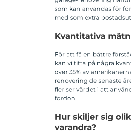
garage-renovering handla
som kan användas för förv
med som extra bostadsu
Kvantitativa mät
För att få en bättre först
kan vi titta på några kvan
över 35% av amerikanern
renovering de senaste åren
fler ser värdet i att anvä
fordon.
Hur skiljer sig ol
varandra?