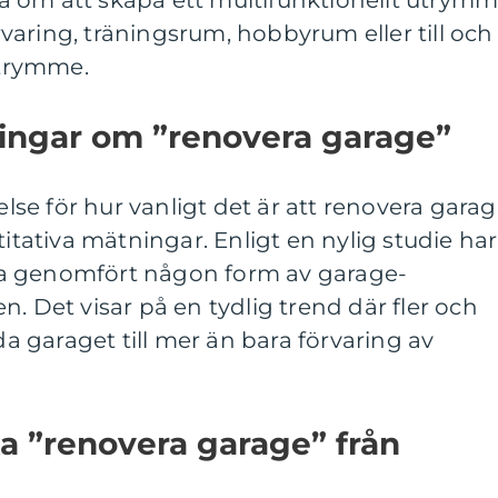
 om att skapa ett multifunktionellt utrym
aring, träningsrum, hobbyrum eller till och
trymme.
ningar om ”renovera garage”
åelse för hur vanligt det är att renovera gara
titativa mätningar. Enligt en nylig studie har
a genomfört någon form av garage-
. Det visar på en tydlig trend där fler och
nda garaget till mer än bara förvaring av
ika ”renovera garage” från