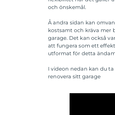
och önskemål.
Å andra sidan kan omvan
kostsamt och kräva mer b
garage. Det kan också va
att fungera som ett effek
utformat för detta ändam
I videon nedan kan du ta 
renovera sitt garage