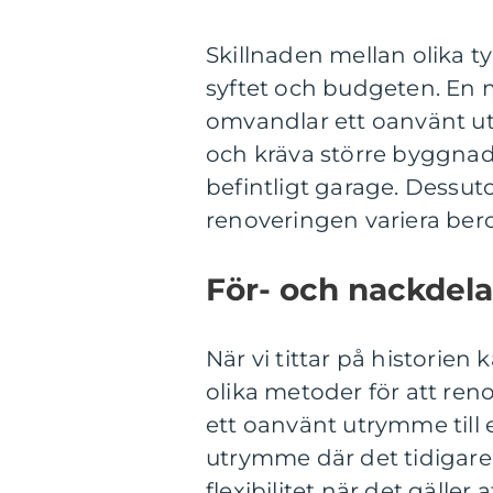
Skillnaden mellan olika ty
syftet och budgeten. En
omvandlar ett oanvänt ut
och kräva större byggnad
befintligt garage. Dessuto
renoveringen variera ber
För- och nackdela
När vi tittar på historien
olika metoder för att ren
ett oanvänt utrymme till 
utrymme där det tidigare
flexibilitet när det gälle