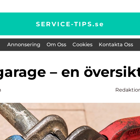
SERVICE-TIPS.
se
Annonsering
Om Oss
Cookies
Kontakta Oss
garage – en översik
n
Redaktio