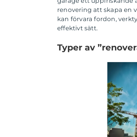
garage ett uppfriskande a
renovering att skapa en v
kan förvara fordon, verkt
effektivt sätt.
Typer av ”renove