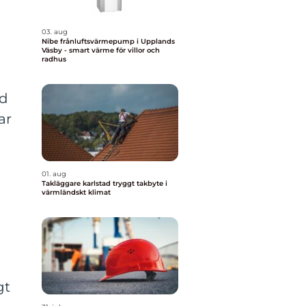
03. aug
Nibe frånluftsvärmepump i Upplands
Väsby - smart värme för villor och
radhus
ad
ar
.
01. aug
Takläggare karlstad tryggt takbyte i
värmländskt klimat
gt