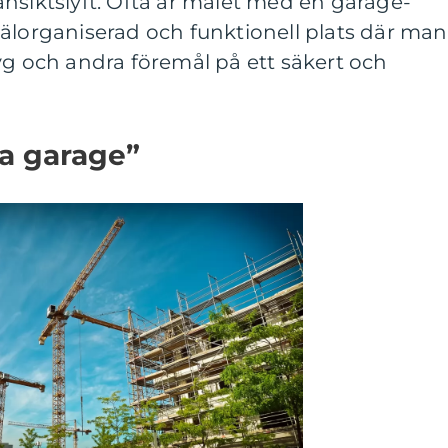
nsiktslyft. Ofta är målet med en garage-
älorganiserad och funktionell plats där man
yg och andra föremål på ett säkert och
ra garage”