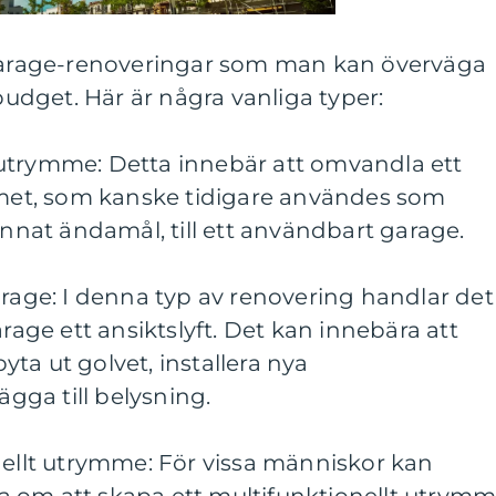
 garage-renoveringar som man kan överväga
dget. Här är några vanliga typer:
utrymme: Detta innebär att omvandla ett
et, som kanske tidigare användes som
annat ändamål, till ett användbart garage.
arage: I denna typ av renovering handlar det
arage ett ansiktslyft. Det kan innebära att
ta ut golvet, installera nya
ägga till belysning.
nellt utrymme: För vissa människor kan