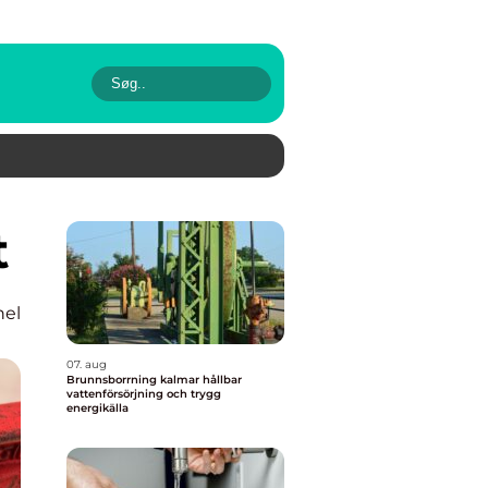
t
nel
07. aug
Brunnsborrning kalmar hållbar
vattenförsörjning och trygg
energikälla